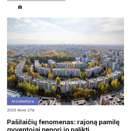
Architektūra
2025
kovo
27d.
Pašilaičių fenomenas: rajoną pamilę
gyventojai nenori jo palikti