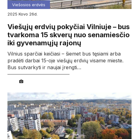
Viešosios erdvės
2025
kovo
26d.
Viešųjų erdvių pokyčiai Vilniuje – bus
tvarkoma 15 skverų nuo senamiesčio
iki gyvenamųjų rajonų
Vilnius sparčiai keičiasi – šiemet bus tęsiami arba
pradėti darbai 15-oje viešųjų erdvių visame mieste.
Bus sutvarkyti ir naujai įrengti…