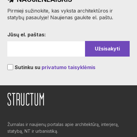
Pirmieji sužinokite, kas vyksta architektūros ir
statybų pasaulyje! Naujienas gaukite el. paštu.
Jūsų el. paštas:
Sutinku su
privatumo taisyklėmis
Žurnalas ir naujienų portalas apie architektūrą, interjerą,
statybą, NT ir urbanistiką.