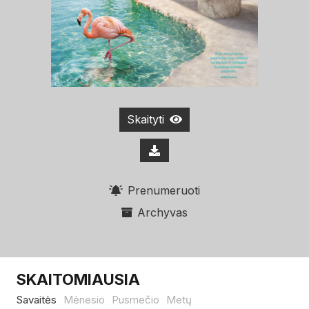
Skaityti
Prenumeruoti
Archyvas
SKAITOMIAUSIA
Savaitės
Mėnesio
Pusmečio
Metų