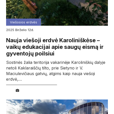
Viešosios erdvės
2025
birželio
12d.
Nauja viešoji erdvė Karoliniškėse –
vaikų edukacijai apie saugų eismą ir
gyventojų poilsiui
Sostinės žalia teritorija vakarinėje Karoliniškių dalyje
netoli Kaklaraiščių tilto, prie Sietyno ir V.
Maciulevičiaus gatvių, atgims kaip nauja viešoji
erdvė,…