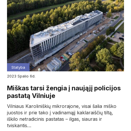
Statyba
2023
spalio
6d.
Miškas tarsi žengia į naująjį policijos
pastatą Vilniuje
Vilniaus Karoliniškių mikrorajone, visai šalia miško
juostos ir prie tako į vadinamąjį kaklaraiščių tiltą,
iškilo netradicinis pastatas – ilgas, siauras ir
tviskantis…