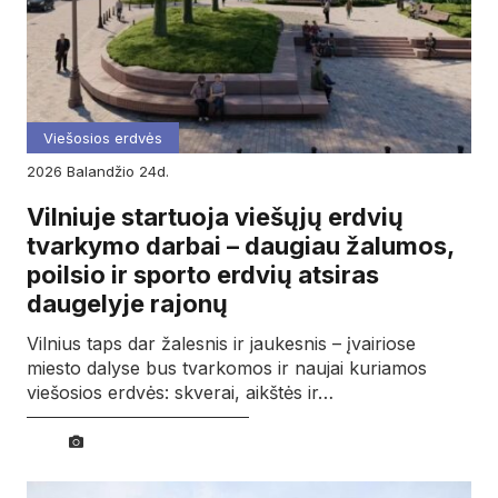
Viešosios erdvės
2026
balandžio
24d.
Vilniuje startuoja viešųjų erdvių
tvarkymo darbai – daugiau žalumos,
poilsio ir sporto erdvių atsiras
daugelyje rajonų
Vilnius taps dar žalesnis ir jaukesnis – įvairiose
miesto dalyse bus tvarkomos ir naujai kuriamos
viešosios erdvės: skverai, aikštės ir…