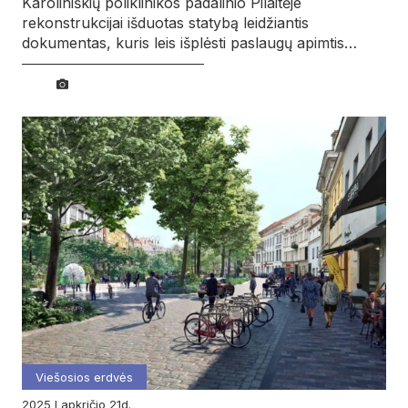
Karoliniškių poliklinikos padalinio Pilaitėje
rekonstrukcijai išduotas statybą leidžiantis
dokumentas, kuris leis išplėsti paslaugų apimtis…
Viešosios erdvės
2025
lapkričio
21d.