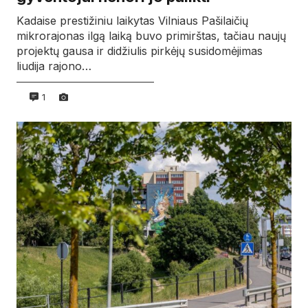
Kadaise prestižiniu laikytas Vilniaus Pašilaičių
mikrorajonas ilgą laiką buvo primirštas, tačiau naujų
projektų gausa ir didžiulis pirkėjų susidomėjimas
liudija rajono…
1