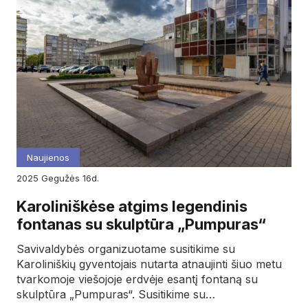
Naujienos
2025
gegužės
16d.
Karoliniškėse atgims legendinis
fontanas su skulptūra „Pumpuras“
Savivaldybės organizuotame susitikime su
Karoliniškių gyventojais nutarta atnaujinti šiuo metu
tvarkomoje viešojoje erdvėje esantį fontaną su
skulptūra „Pumpuras“. Susitikime su…