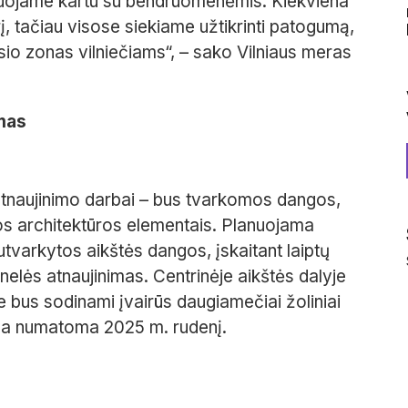
uojame kartu su bendruomenėmis. Kiekviena
rį, tačiau visose siekiame užtikrinti patogumą,
lsio zonas vilniečiams“, – sako Vilniaus meras
imas
 atnaujinimo darbai – bus tvarkomos dangos,
ios architektūros elementais. Planuojama
utvarkytos aikštės dangos, įskaitant laiptų
elės atnaujinimas. Centrinėje aikštės dalyje
e bus sodinami įvairūs daugiamečiai žoliniai
iga numatoma 2025 m. rudenį.