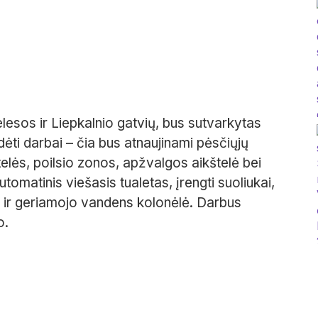
elesos ir Liepkalnio gatvių, bus sutvarkytas
ėti darbai – čia bus atnaujinami pėsčiųjų
telės, poilsio zonos, apžvalgos aikštelė bei
tomatinis viešasis tualetas, įrengti suoliukai,
 ir geriamojo vandens kolonėlė. Darbus
o.