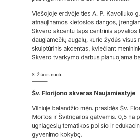
Viešojoje erdvėje ties A. P. Kavoliuko g
atnaujinamos kietosios dangos, įrengiam
Skvero akcentu taps centrinis apvalios 
daugiamečių augalų, kurie žydės visus m
skulptūrinis akcentas, kviečiant meninin
Skvero tvarkymo darbus planuojama baig
S. Žiūros nuotr.
Šv. Florijono skveras Naujamiestyje
Vilniuje balandžio mėn. prasidės Šv. Flo
Mortos ir Švitrigailos gatvėmis. 0,5 ha pl
ugniagesių tematikos poilsio ir edukaci
gyvenimo kokybę.