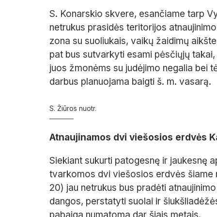
S. Konarskio skvere, esančiame tarp Vyt
netrukus prasidės teritorijos atnaujinim
zona su suoliukais, vaikų žaidimų aikštelė
pat bus sutvarkyti esami pėsčiųjų takai, 
juos žmonėms su judėjimo negalia bei t
darbus planuojama baigti š. m. vasarą.
S. Žiūros nuotr.
Atnaujinamos dvi viešosios erdvės K
Siekiant sukurti patogesnę ir jaukesnę a
tvarkomos dvi viešosios erdvės šiame r
20) jau netrukus bus pradėti atnaujinimo 
dangos, perstatyti suolai ir šiukšliadėžės
pabaiga numatoma dar šiais metais.