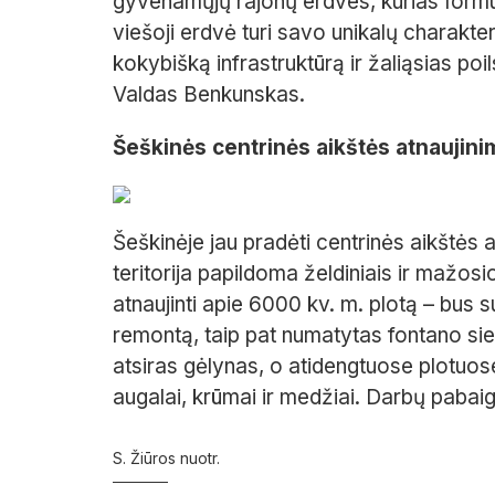
gyvenamųjų rajonų erdves, kurias form
viešoji erdvė turi savo unikalų charakte
kokybišką infrastruktūrą ir žaliąsias poi
Valdas Benkunskas.
Šeškinės centrinės aikštės atnaujin
Šeškinėje jau pradėti centrinės aikštės
teritorija papildoma želdiniais ir mažos
atnaujinti apie 6000 kv. m. plotą – bus s
remontą, taip pat numatytas fontano sien
atsiras gėlynas, o atidengtuose plotuos
augalai, krūmai ir medžiai. Darbų paba
S. Žiūros nuotr.