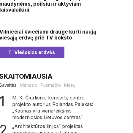
maudynėms, poilsiui ir aktyviam
laisvalaikiui
Vilniečiai kviečiami drauge kurti naują
viešąją erdvę prie TV bokšto
Viešosios erdvės
SKAITOMIAUSIA
Savaitės
Mėnesio
Pusmečio
Metų
M. K. Čiurlionio koncertų centro
projekto autorius Rolandas Palekas:
„Kaunas yra vienareikšmis
moderniosios Lietuvos centras“
„Architektūros linijos“ projektas
pripažintas geriausiu Lietuvos