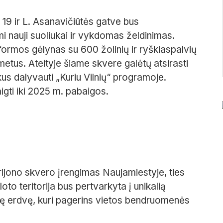
. 19 ir L. Asanavičiūtės gatve bus
i nauji suoliukai ir vykdomas želdinimas.
formos gėlynas su 600 žolinių ir ryškiaspalvių
etus. Ateityje šiame skvere galėtų atsirasti
kus dalyvauti „Kuriu Vilnių“ programoje.
ti iki 2025 m. pabaigos.
rijono skvero įrengimas Naujamiestyje, ties
oto teritorija bus pertvarkyta į unikalią
nę erdvę, kuri pagerins vietos bendruomenės