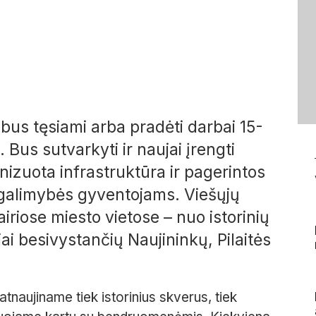
t bus tęsiami arba pradėti darbai 15-
 Bus sutvarkyti ir naujai įrengti
nizuota infrastruktūra ir pagerintos
o galimybės gyventojams. Viešųjų
iriose miesto vietose – nuo istorinių
ai besivystančių Naujininkų, Pilaitės
tnaujiname tiek istorinius skverus, tiek