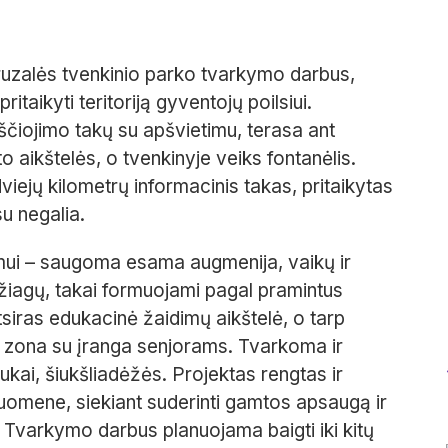
ruzalės tvenkinio parko tvarkymo darbus,
pritaikyti teritoriją gyventojų poilsiui.
kščiojimo takų su apšvietimu, terasa ant
o aikštelės, o tvenkinyje veiks fontanėlis.
iejų kilometrų informacinis takas, pritaikytas
u negalia.
mui – saugoma esama augmenija, vaikų ir
žiagų, takai formuojami pagal pramintus
siras edukacinė žaidimų aikštelė, o tarp
o zona su įranga senjorams. Tvarkoma ir
ukai, šiukšliadėžės. Projektas rengtas ir
omene, siekiant suderinti gamtos apsaugą ir
 Tvarkymo darbus planuojama baigti iki kitų