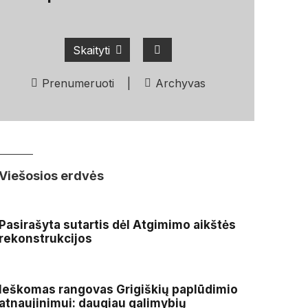
Skaityti
Prenumeruoti
|
Archyvas
Viešosios erdvės
Pasirašyta sutartis dėl Atgimimo aikštės
rekonstrukcijos
Ieškomas rangovas Grigiškių paplūdimio
atnaujinimui: daugiau galimybių