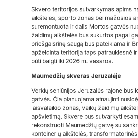
Skvero teritorijos sutvarkymas apims na
aikšteles, sporto zonas bei mažosios ar
suremontuota ir dalis Mortos gatvės nuo
žaidimų aikštelės bus sukurtos pagal gai
priešgaisrinę saugą bus pateikiama ir Br
apželdinta teritorija taps patrauklesnė 
būti baigti iki 2026 m. vasaros.
Maumedžių skveras Jeruzalėje
Verkių seniūnijos Jeruzalės rajone bus
gatvės. Čia planuojama atnaujinti nusidė
laisvalaikio zonas, vaikų žaidimų aikštel
apšvietimą. Skvere bus sutvarkyti esami 
rekonstruoti Maumedžių gatvę su sankry
konteinerių aikštelės, transformatorinės