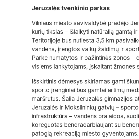
Jeruzalės tvenkinio parkas
Vilniaus miesto savivaldybė pradėjo Je
kurių tikslas – išlaikyti natūralią gamtą ir 
Teritorijoje bus nutiesta 3,5 km pasivai
vandens, įrengtos vaikų žaidimų ir sport
Parke numatytos ir pažintinės zonos – dv
visiems lankytojams, įskaitant žmones s
Išskirtinis dėmesys skiriamas gamtišku
sporto įrenginiai bus gamtai artimų med
maršrutus. Šalia Jeruzalės gimnazijos at
Jeruzalės ir Mokslininkų gatvių – sport
infrastruktūra – vandens pralaidos, suoli
koreguotas bendradarbiaujant su bendru
patogią rekreaciją miesto gyventojams.