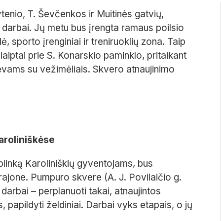
enio, T. Ševčenkos ir Muitinės gatvių,
o darbai. Jų metu bus įrengta ramaus poilsio
, sporto įrenginiai ir treniruoklių zona. Taip
laiptai prie S. Konarskio paminklo, pritaikant
ėvams su vežimėliais. Skvero atnaujinimo
aroliniškėse
plinką Karoliniškių gyventojams, bus
ajone. Pumpuro skvere (A. J. Povilaičio g.
darbai – perplanuoti takai, atnaujintos
, papildyti želdiniai. Darbai vyks etapais, o jų