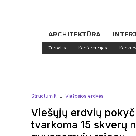
ARCHITEKTŪRA
INTER
Žurnalas
Konferencijos
Konkurs
Structum.lt
Viešosios erdvės
Viešųjų erdvių pokyči
tvarkoma 15 skverų n