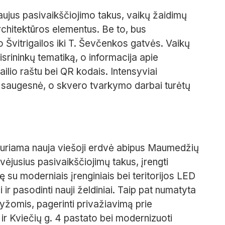
ujus pasivaikščiojimo takus, vaikų žaidimų
chitektūros elementus. Be to, bus
 Švitrigailos iki T. Ševčenkos gatvės. Vaikų
srininkų tematiką, o informacija apie
ailio raštu bei QR kodais. Intensyviai
ir saugesnė, o skvero tvarkymo darbai turėtų
 kuriama nauja viešoji erdvė abipus Maumedžių
vėjusius pasivaikščiojimų takus, įrengti
ę su moderniais įrenginiais bei teritorijos LED
ir pasodinti nauji želdiniai. Taip pat numatyta
žomis, pagerinti privažiavimą prie
 ir Kviečių g. 4 pastato bei modernizuoti