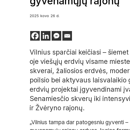
gyvenamųjų rajonų
2025
kovo
26 d.
Vilnius sparčiai keičiasi – šieme
oje viešųjų erdvių visame mieste.
skverai, žaliosios erdvės, moder
poilsio bei aktyvaus laisvalaiki
erdvių projektai įgyvendinami įva
Senamiesčio skverų iki intensyvi
ir Žvėryno rajonų.
„Vilnius tampa dar patogesniu gyventi – a