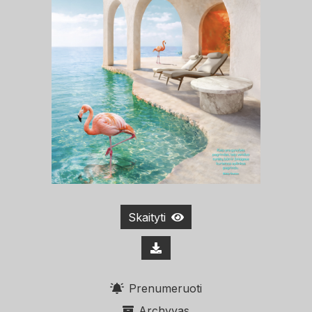
Skaityti
Prenumeruoti
Archyvas