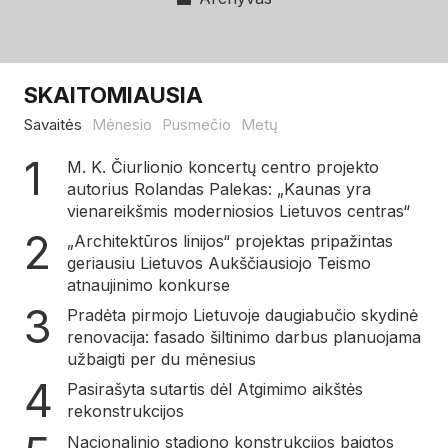
SKAITOMIAUSIA
Savaitės
Mėnesio
Pusmečio
Metų
M. K. Čiurlionio koncertų centro projekto
autorius Rolandas Palekas: „Kaunas yra
vienareikšmis moderniosios Lietuvos centras“
„Architektūros linijos“ projektas pripažintas
geriausiu Lietuvos Aukščiausiojo Teismo
atnaujinimo konkurse
Pradėta pirmojo Lietuvoje daugiabučio skydinė
renovacija: fasado šiltinimo darbus planuojama
užbaigti per du mėnesius
Pasirašyta sutartis dėl Atgimimo aikštės
rekonstrukcijos
Nacionalinio stadiono konstrukcijos baigtos