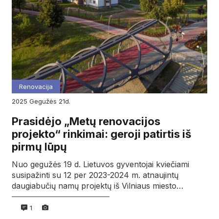
Renovacija
2025
gegužės
21d.
Prasidėjo „Metų renovacijos
projekto“ rinkimai: geroji patirtis iš
pirmų lūpų
Nuo gegužės 19 d. Lietuvos gyventojai kviečiami
susipažinti su 12 per 2023-2024 m. atnaujintų
daugiabučių namų projektų iš Vilniaus miesto…
1