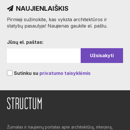
NAUJIENLAIŠKIS
Pirmieji sužinokite, kas vyksta architektūros ir
statybų pasaulyje! Naujienas gaukite el. paštu.
Jūsų el. paštas:
Sutinku su
privatumo taisyklėmis
Žurnalas ir naujienų portalas apie architektūrą, interjerą,