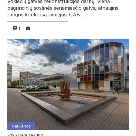
Vokiečių gatvės rekonstrukcijos darbų. Vieną
pagrindinių sostinės senamiesčio gatvių atnaujins
rangos konkursą laimėjusi UAB…
1
Naujienos
2025
gegužės
16d.