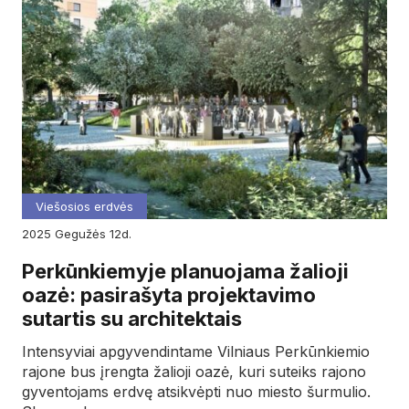
Viešosios erdvės
2025
gegužės
12d.
Perkūnkiemyje planuojama žalioji
oazė: pasirašyta projektavimo
sutartis su architektais
Intensyviai apgyvendintame Vilniaus Perkūnkiemio
rajone bus įrengta žalioji oazė, kuri suteiks rajono
gyventojams erdvę atsikvėpti nuo miesto šurmulio.