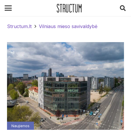
Structum.lt
Vilniaus mieso savivaldybė
Naujienos