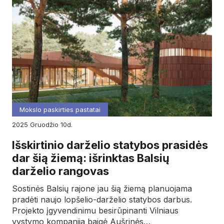
Mokslo paskirties pastatai
2025
gruodžio
10d.
Išskirtinio darželio statybos prasidės
dar šią žiemą: išrinktas Balsių
darželio rangovas
Sostinės Balsių rajone jau šią žiemą planuojama
pradėti naujo lopšelio-darželio statybos darbus.
Projekto įgyvendinimu besirūpinanti Vilniaus
vystymo kompanija baigė Aušrinės…