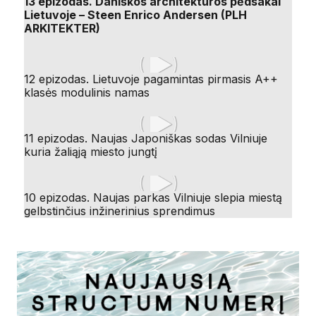
13 epizodas. Daniškos architektūros pėdsakai
Lietuvoje – Steen Enrico Andersen (PLH
ARKITEKTER)
12 epizodas. Lietuvoje pagamintas pirmasis A++
klasės modulinis namas
11 epizodas. Naujas Japoniškas sodas Vilniuje
kuria žaliąją miesto jungtį
10 epizodas. Naujas parkas Vilniuje slepia miestą
gelbstinčius inžinerinius sprendimus