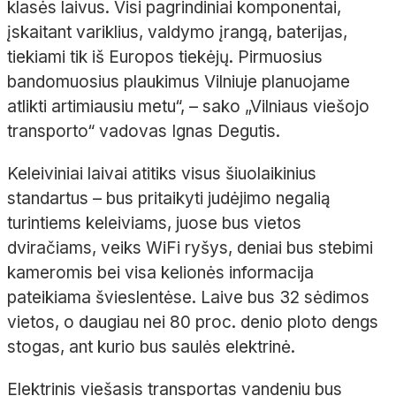
klasės laivus. Visi pagrindiniai komponentai,
įskaitant variklius, valdymo įrangą, baterijas,
tiekiami tik iš Europos tiekėjų. Pirmuosius
bandomuosius plaukimus Vilniuje planuojame
atlikti artimiausiu metu“, – sako „Vilniaus viešojo
transporto“ vadovas Ignas Degutis.
Keleiviniai laivai atitiks visus šiuolaikinius
standartus – bus pritaikyti judėjimo negalią
turintiems keleiviams, juose bus vietos
dviračiams, veiks WiFi ryšys, deniai bus stebimi
kameromis bei visa kelionės informacija
pateikiama švieslentėse. Laive bus 32 sėdimos
vietos, o daugiau nei 80 proc. denio ploto dengs
stogas, ant kurio bus saulės elektrinė.
Elektrinis viešasis transportas vandeniu bus