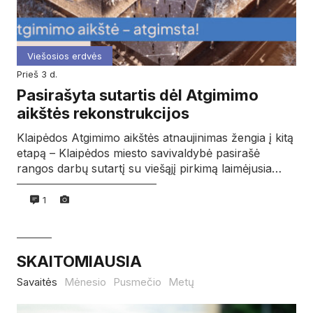
Viešosios erdvės
prieš 3 d.
Pasirašyta sutartis dėl Atgimimo
aikštės rekonstrukcijos
Klaipėdos Atgimimo aikštės atnaujinimas žengia į kitą
etapą – Klaipėdos miesto savivaldybė pasirašė
rangos darbų sutartį su viešąjį pirkimą laimėjusia…
1
SKAITOMIAUSIA
Savaitės
Mėnesio
Pusmečio
Metų