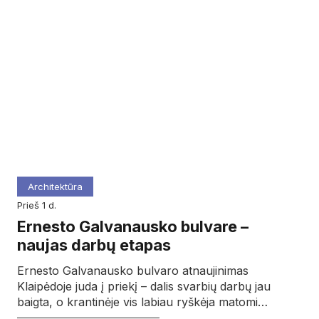
Architektūra
prieš 1 d.
Ernesto Galvanausko bulvare –
naujas darbų etapas
Ernesto Galvanausko bulvaro atnaujinimas
Klaipėdoje juda į priekį – dalis svarbių darbų jau
baigta, o krantinėje vis labiau ryškėja matomi…