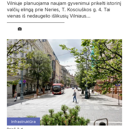
Vilniuje planuojama naujam gyvenimui prikelti istorinį
valčių elingą prie Neries, T. Kosciuškos g. 4. Tai
vienas iš nedaugelio išlikusių Vilniaus…
Infrastruktūra
prieš 2 d.