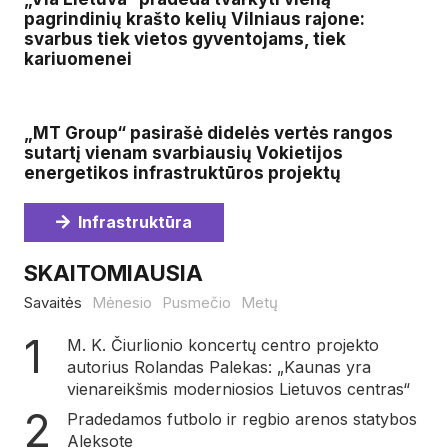
pagrindinių krašto kelių Vilniaus rajone:
svarbus tiek vietos gyventojams, tiek
kariuomenei
„MT Group“ pasirašė didelės vertės rangos
sutartį vienam svarbiausių Vokietijos
energetikos infrastruktūros projektų
Infrastruktūra
SKAITOMIAUSIA
Savaitės
Mėnesio
Pusmečio
Metų
M. K. Čiurlionio koncertų centro projekto
autorius Rolandas Palekas: „Kaunas yra
vienareikšmis moderniosios Lietuvos centras“
Pradedamos futbolo ir regbio arenos statybos
Aleksote