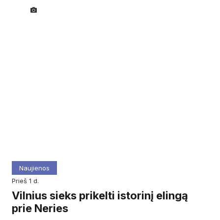
Naujienos
prieš 1 d.
Vilnius sieks prikelti istorinį elingą
prie Neries