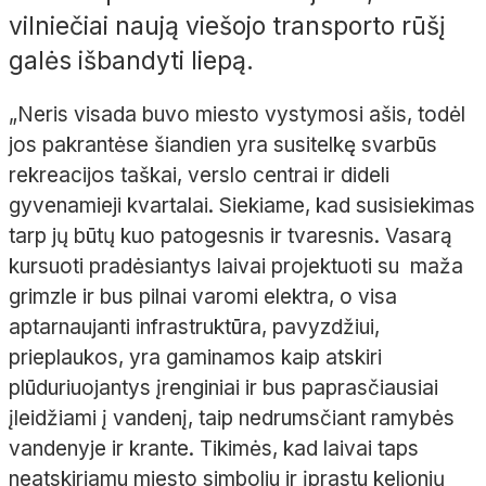
vilniečiai naują viešojo transporto rūšį
galės išbandyti liepą.
„Neris visada buvo miesto vystymosi ašis, todėl
jos pakrantėse šiandien yra susitelkę svarbūs
rekreacijos taškai, verslo centrai ir dideli
gyvenamieji kvartalai. Siekiame, kad susisiekimas
tarp jų būtų kuo patogesnis ir tvaresnis. Vasarą
kursuoti pradėsiantys laivai projektuoti su maža
grimzle ir bus pilnai varomi elektra, o visa
aptarnaujanti infrastruktūra, pavyzdžiui,
prieplaukos, yra gaminamos kaip atskiri
plūduriuojantys įrenginiai ir bus paprasčiausiai
įleidžiami į vandenį, taip nedrumsčiant ramybės
vandenyje ir krante. Tikimės, kad laivai taps
neatskiriamu miesto simboliu ir įprastu kelionių