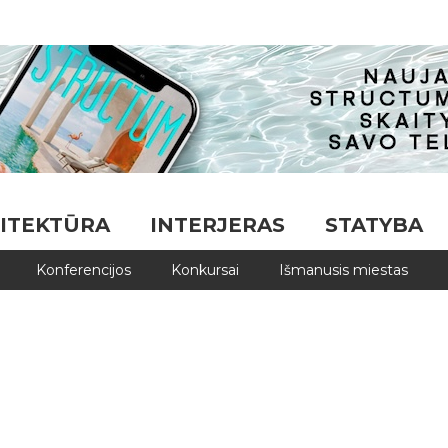
ITEKTŪRA
INTERJERAS
STATYBA
Konferencijos
Konkursai
Išmanusis miestas