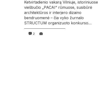
Ketvirtadienio vakarą Vilniuje, istoriniuose
viešbučio „PACAI“ rūmuose, susibūrė
architektūros ir interjero dizaino
bendruomenė – čia vyko žurnalo
STRUCTUM organizuoto konkurso…
2