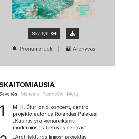
Skaityti
Prenumeruoti
|
Archyvas
SKAITOMIAUSIA
Savaitės
Mėnesio
Pusmečio
Metų
M. K. Čiurlionio koncertų centro
projekto autorius Rolandas Palekas:
„Kaunas yra vienareikšmis
moderniosios Lietuvos centras“
„Architektūros linijos“ projektas