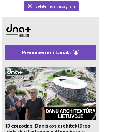
Sekite mus Instagram
Prenumeruoti kanalą
13 epizodas. Daniškos architektūros
pėdsakai Lietuvoje – Steen Enrico