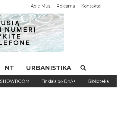
Apie Mus
Reklama
Kontaktai
NT
URBANISTIKA
SHOWROOM
Tinklalaidė DnA+
Biblioteka
Biblio