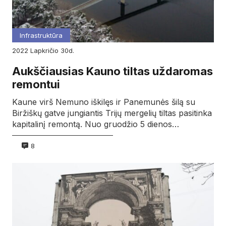
Infrastruktūra
2022
lapkričio
30d.
Aukščiausias Kauno tiltas uždaromas
remontui
Kaune virš Nemuno iškilęs ir Panemunės šilą su
Biržiškų gatve jungiantis Trijų mergelių tiltas pasitinka
kapitalinį remontą. Nuo gruodžio 5 dienos…
8