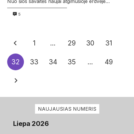
Nuo šios savaitės naujai atgimusioje erdvėje…
5
1
…
29
30
31
32
33
34
35
…
49
NAUJAUSIAS NUMERIS
Liepa 2026