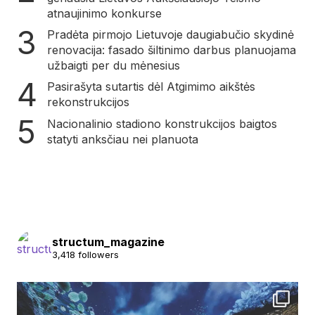
atnaujinimo konkurse
Pradėta pirmojo Lietuvoje daugiabučio skydinė
renovacija: fasado šiltinimo darbus planuojama
užbaigti per du mėnesius
Pasirašyta sutartis dėl Atgimimo aikštės
rekonstrukcijos
Nacionalinio stadiono konstrukcijos baigtos
statyti anksčiau nei planuota
structum_magazine
3,418 followers