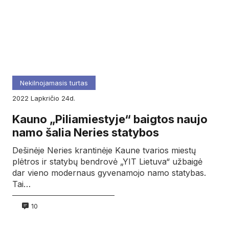
Nekilnojamasis turtas
2022
lapkričio
24d.
Kauno „Piliamiestyje“ baigtos naujo
namo šalia Neries statybos
Dešinėje Neries krantinėje Kaune tvarios miestų
plėtros ir statybų bendrovė „YIT Lietuva“ užbaigė
dar vieno modernaus gyvenamojo namo statybas.
Tai…
10