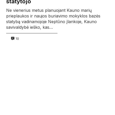
statytojo
Ne vienerius metus planuojant Kauno marių
prieplaukos ir naujos buriavimo mokyklos bazės
statybą vadinamojoje Neptūno įlankoje, Kauno
savivaldybė ieško, kas…
10