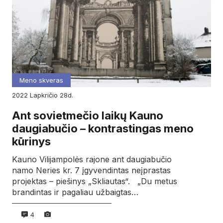
Meno skveras
2022
lapkričio
28d.
Ant sovietmečio laikų Kauno
daugiabučio – kontrastingas meno
kūrinys
Kauno Vilijampolės rajone ant daugiabučio
namo Neries kr. 7 įgyvendintas neįprastas
projektas – piešinys „Skliautas“. „Du metus
brandintas ir pagaliau užbaigtas…
4