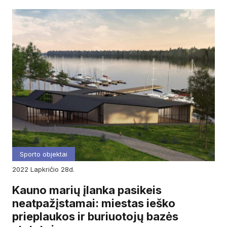
Sporto objektai
2022
lapkričio
28d.
Kauno marių įlanka pasikeis
neatpažįstamai: miestas ieško
prieplaukos ir buriuotojų bazės