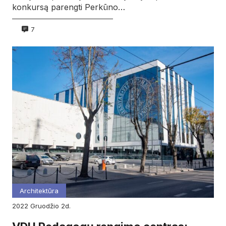
konkursą parengti Perkūno…
7
Architektūra
2022
gruodžio
2d.