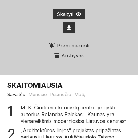
Skaityti
Prenumeruoti
Archyvas
SKAITOMIAUSIA
Savaitės
Mėnesio
Pusmečio
Metų
M. K. Čiurlionio koncertų centro projekto
autorius Rolandas Palekas: „Kaunas yra
vienareikšmis moderniosios Lietuvos centras“
„Architektūros linijos“ projektas pripažintas
geriausiu Lietuvos Aukščiausiojo Teismo