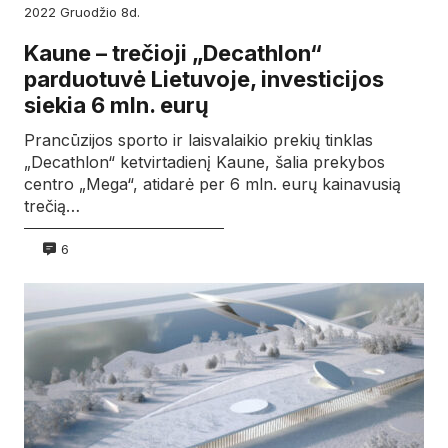
2022
gruodžio
8d.
Kaune – trečioji „Decathlon“
parduotuvė Lietuvoje, investicijos
siekia 6 mln. eurų
Prancūzijos sporto ir laisvalaikio prekių tinklas
„Decathlon“ ketvirtadienį Kaune, šalia prekybos
centro „Mega“, atidarė per 6 mln. eurų kainavusią
trečią…
6