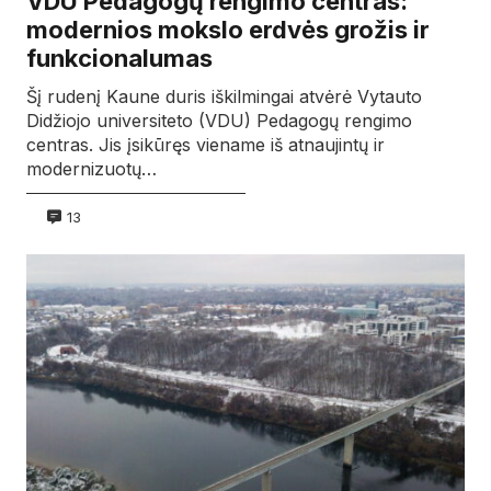
VDU Pedagogų rengimo centras:
modernios mokslo erdvės grožis ir
funkcionalumas
Šį rudenį Kaune duris iškilmingai atvėrė Vytauto
Didžiojo universiteto (VDU) Pedagogų rengimo
centras. Jis įsikūręs viename iš atnaujintų ir
modernizuotų…
13