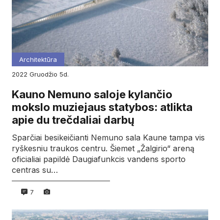
Architektūra
2022
gruodžio
5d.
Kauno Nemuno saloje kylančio
mokslo muziejaus statybos: atlikta
apie du trečdaliai darbų
Sparčiai besikeičianti Nemuno sala Kaune tampa vis
ryškesniu traukos centru. Šiemet „Žalgirio“ areną
oficialiai papildė Daugiafunkcis vandens sporto
centras su…
7