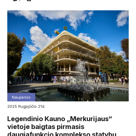
Naujienos
2025
rugpjūčio
21d.
Legendinio Kauno „Merkurijaus“
vietoje baigtas pirmasis
daugiafunkcio komplekso statybų