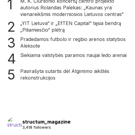
M. K. Čiurlionio koncertų centro projekto
autorius Rolandas Palekas: „Kaunas yra
vienareikšmis moderniosios Lietuvos centras“
„YIT Lietuva“ ir „EfTEN Capital“ tęsia bendrą
„Piliamiesčio“ plėtrą
Pradedamos futbolo ir regbio arenos statybos
Aleksote
Siekiama valstybės paramos naujai ledo arenai
Pasirašyta sutartis dėl Atgimimo aikštės
rekonstrukcijos
structum_magazine
3,418 followers