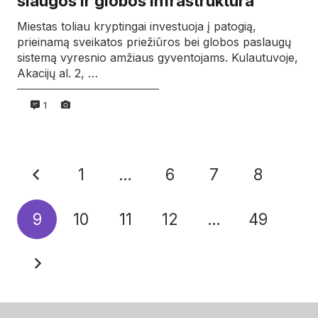
slaugos ir globos infrastruktūra
Miestas toliau kryptingai investuoja į patogią,
prieinamą sveikatos priežiūros bei globos paslaugų
sistemą vyresnio amžiaus gyventojams. Kulautuvoje,
Akacijų al. 2, …
1
1
…
6
7
8
9
10
11
12
…
49