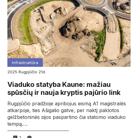
Infrastruktūra
2025
rugpjūčio
21d.
Viaduko statyba Kaune: mažiau
spūsčių ir nauja kryptis pajūrio link
Rugpjūčio pradžioje apribojus eismą A1 magistralės
atkarpoje, ties Ašigalio gatve, per naktį paklotos
gelžbetoninės sijos paspartino čia statomo viaduko
tempą.…
7