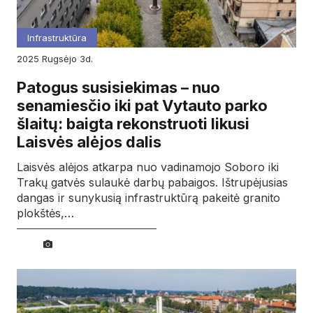
Infrastruktūra
2025
rugsėjo
3d.
Patogus susisiekimas – nuo
senamiesčio iki pat Vytauto parko
šlaitų: baigta rekonstruoti likusi
Laisvės alėjos dalis
Laisvės alėjos atkarpa nuo vadinamojo Soboro iki
Trakų gatvės sulaukė darbų pabaigos. Ištrupėjusias
dangas ir sunykusią infrastruktūrą pakeitė granito
plokštės,…