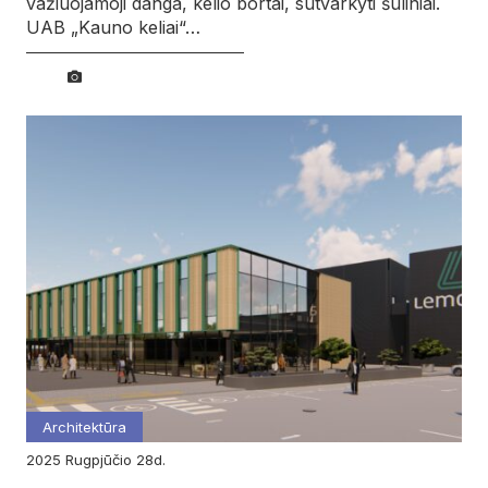
važiuojamoji danga, kelio bortai, sutvarkyti šuliniai.
UAB „Kauno keliai“…
Architektūra
2025
rugpjūčio
28d.