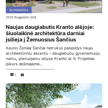
Architektūra
2025
rugpjūčio
20d.
Naujas daugiabutis Kranto alėjoje:
šiuolaikinė architektūra darniai
įsilieja į Žemuosius Šančius
Kauno Žemieji Šančiai netrukus pasipildys nauju
architektūriniu akcentu – daugiabučiu gyvenamuoju
namu, planuojamu sklype Kranto al. 6. Projektas
įsikurs dešiniajame…
1