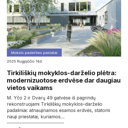
Mokslo paskirties pastatai
2025
rugpjūčio
14d.
Tirkiliškių mokyklos-darželio plėtra:
modernizuotose erdvėse dar daugiau
vietos vaikams
M. Yčo 2 ir Dvarų 49 gatvėse iš pagrindų
rekonstruojami Tirkiliškių mokyklos–darželio
padaliniai: atnaujinamos esamos erdvės, statomi
nauji priestatai, kuriamos…