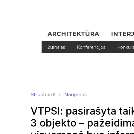
ARCHITEKTŪRA
INTER
Žurnalas
Konferencijos
Konkurs
Structum.lt
Naujienos
VTPSI: pasirašyta tai
3 objekto – pažeidima