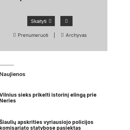
Skaityti
Prenumeruoti
|
Archyvas
Naujienos
Vilnius sieks prikelti istorinį elingą prie
Neries
Šiaulių apskrities vyriausiojo policijos
komisariato statybose pasiektas