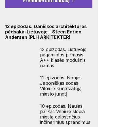
Prenumeruoti kanalą
13 epizodas. Daniškos architektūros
pėdsakai Lietuvoje – Steen Enrico
Andersen (PLH ARKITEKTER)
12 epizodas. Lietuvoje
pagamintas pirmasis
A++ klasės modulinis
namas
11 epizodas. Naujas
Japoniškas sodas
Vilniuje kuria žaliąją
miesto jungtį
10 epizodas. Naujas
parkas Vilniuje slepia
miestą gelbstinčius
inžinerinius sprendimus