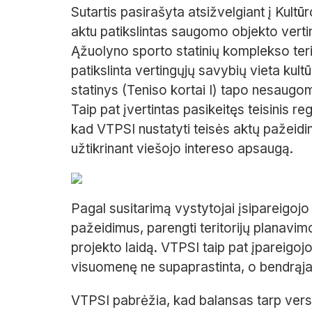
Sutartis pasirašyta atsižvelgiant į Kul
aktu patikslintas saugomo objekto ver
Ąžuolyno sporto statinių komplekso teri
patikslinta vertingųjų savybių vieta kultū
statinys (Teniso kortai I) tapo nesaugom
Taip pat įvertintas pasikeitęs teisinis reg
kad VTPSI nustatyti teisės aktų pažeidim
užtikrinant viešojo intereso apsaugą.
Pagal susitarimą vystytojai įsipareigojo
pažeidimus, parengti teritorijų planavi
projekto laidą. VTPSI taip pat įpareigoj
visuomenę ne supaprastinta, o bendrąja 
VTPSI pabrėžia, kad balansas tarp versl