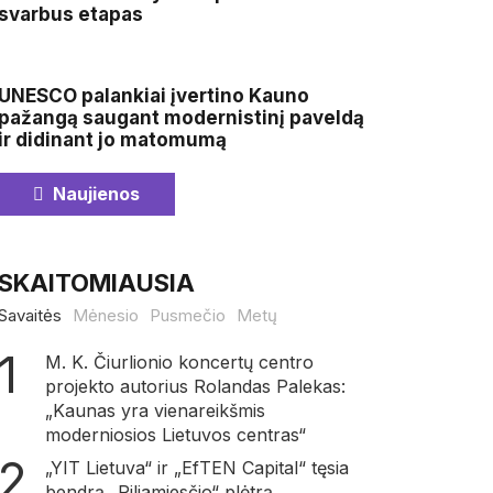
svarbus etapas
UNESCO palankiai įvertino Kauno
pažangą saugant modernistinį paveldą
ir didinant jo matomumą
Naujienos
SKAITOMIAUSIA
Savaitės
Mėnesio
Pusmečio
Metų
M. K. Čiurlionio koncertų centro
projekto autorius Rolandas Palekas:
„Kaunas yra vienareikšmis
moderniosios Lietuvos centras“
„YIT Lietuva“ ir „EfTEN Capital“ tęsia
bendrą „Piliamiesčio“ plėtrą