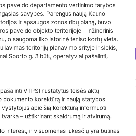
tūros paveldo departamento vertinimo tarybos
tingąsias savybes. Parengus naują Kauno
torijos ir apsaugos zonos ribų planą, buvo
ros paveldo objekto teritorijoje – inžinerinis
u, o saugoma liko istorinė teniso kortų vieta.
uliavimas teritorijų planavimo srityje ir siekis,
ai Sporto g. 3 būtų operatyviai pašalinti,
 pašalinti VTPSI nustatytus teisės aktų
mo dokumento korektūrą ir naują statybos
o vystytojus apie šią korektūrą informuoti
tvarka – užtikrinant skaidrumą ir atvirumą.
o interesų ir visuomenės lūkesčių yra būtinas