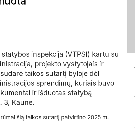
muota
r statybos inspekcija (VTPSI) kartu su
stracija, projekto vystytojais ir
udarė taikos sutartį byloje dėl
istracijos sprendimų, kuriais buvo
dokumentai ir išduotas statybą
. 3, Kaune.
rūmai šią taikos sutartį patvirtino 2025 m.