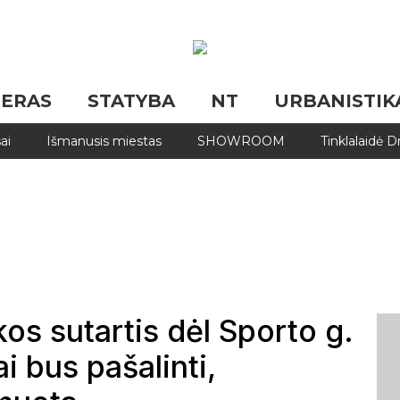
JERAS
STATYBA
NT
URBANISTIK
ai
Išmanusis miestas
SHOWROOM
Tinklalaidė 
kos sutartis dėl Sporto g.
i bus pašalinti,