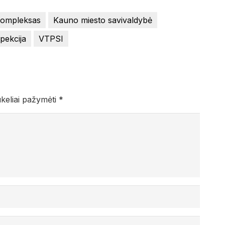
kompleksas
Kauno miesto savivaldybė
spekcija
VTPSI
ukeliai pažymėti
*