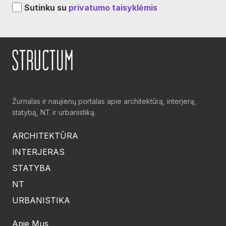
Sutinku su
privatumo taisyklėmis
Žurnalas ir naujienų portalas apie architektūrą, interjerą,
statybą, NT ir urbanistiką.
ARCHITEKTŪRA
INTERJERAS
STATYBA
NT
URBANISTIKA
Apie Mus