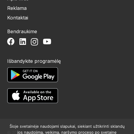
Reklama
Kontaktai
Bendraukime
Išbandykite programėlę
Šioje svetainėje naudojami slapukai, siekiant užtikrinti sklandų
jos naudojimą, veikimą, naršymo proceso po svetainę
© 2024 UAB Structum projektai. Visos teisės saugomos.