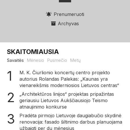
Prenumeruoti
Archyvas
SKAITOMIAUSIA
Savaitės
Mėnesio
Pusmečio
Metų
M. K. Čiurlionio koncertų centro projekto
autorius Rolandas Palekas: „Kaunas yra
vienareikšmis moderniosios Lietuvos centras“
„Architektūros linijos“ projektas pripažintas
geriausiu Lietuvos Aukščiausiojo Teismo
atnaujinimo konkurse
Pradėta pirmojo Lietuvoje daugiabučio skydinė
renovacija: fasado šiltinimo darbus planuojama
užbaigti per du mėnesius