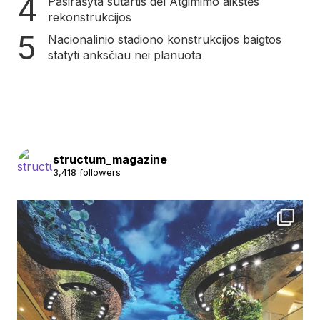
Pasirašyta sutartis dėl Atgimimo aikštės
rekonstrukcijos
Nacionalinio stadiono konstrukcijos baigtos
statyti anksčiau nei planuota
structum_magazine
3,418 followers