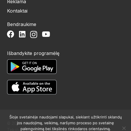
Reklama
Kontaktai
Bendraukime
Išbandykite programėlę
Šioje svetainėje naudojami slapukai, siekiant užtikrinti sklandų
jos naudojimą, veikimą, naršymo proceso po svetainę
© 2024 UAB Structum projektai. Visos teisės saugomos.
palengvinimą bei tikslinės rinkodaros orientavimą.
Tekstų publikavimas galimas tik su raštišku redakcijos