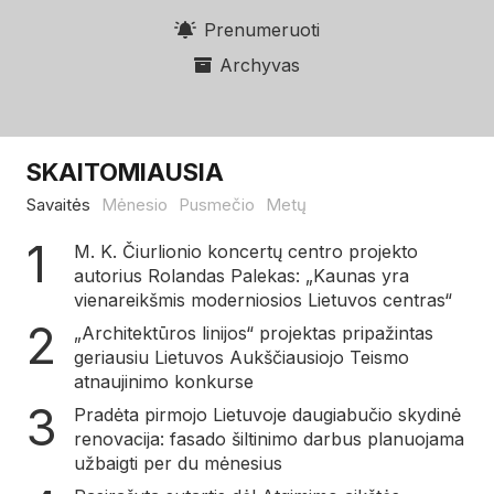
Prenumeruoti
Archyvas
SKAITOMIAUSIA
Savaitės
Mėnesio
Pusmečio
Metų
M. K. Čiurlionio koncertų centro projekto
autorius Rolandas Palekas: „Kaunas yra
vienareikšmis moderniosios Lietuvos centras“
„Architektūros linijos“ projektas pripažintas
geriausiu Lietuvos Aukščiausiojo Teismo
atnaujinimo konkurse
Pradėta pirmojo Lietuvoje daugiabučio skydinė
renovacija: fasado šiltinimo darbus planuojama
užbaigti per du mėnesius