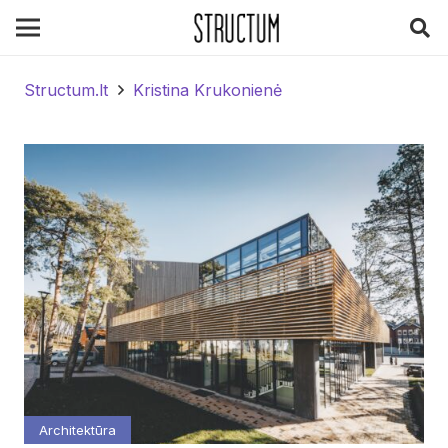
Structum.lt
Kristina Krukonienė
Architektūra