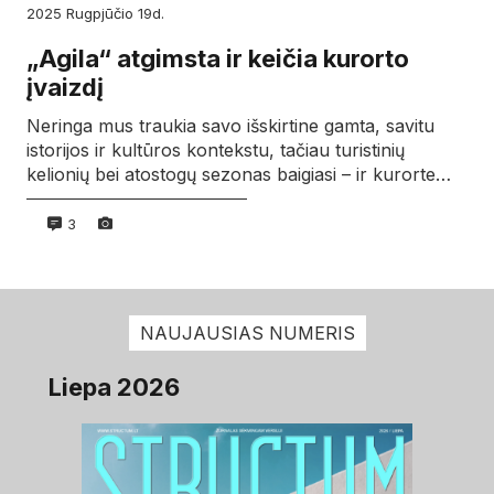
2025
rugpjūčio
19d.
„Agila“ atgimsta ir keičia kurorto
įvaizdį
Neringa mus traukia savo išskirtine gamta, savitu
istorijos ir kultūros kontekstu, tačiau turistinių
kelionių bei atostogų sezonas baigiasi – ir kurorte…
3
NAUJAUSIAS NUMERIS
Liepa 2026