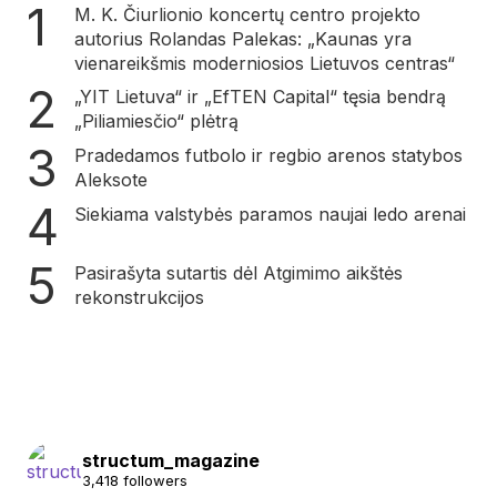
M. K. Čiurlionio koncertų centro projekto
autorius Rolandas Palekas: „Kaunas yra
vienareikšmis moderniosios Lietuvos centras“
„YIT Lietuva“ ir „EfTEN Capital“ tęsia bendrą
„Piliamiesčio“ plėtrą
Pradedamos futbolo ir regbio arenos statybos
Aleksote
Siekiama valstybės paramos naujai ledo arenai
Pasirašyta sutartis dėl Atgimimo aikštės
rekonstrukcijos
structum_magazine
3,418 followers