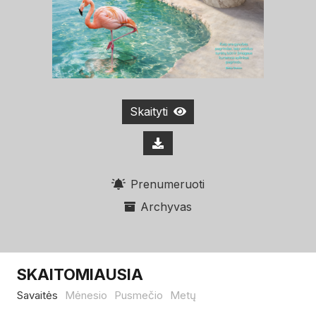
Skaityti
Prenumeruoti
Archyvas
SKAITOMIAUSIA
Savaitės
Mėnesio
Pusmečio
Metų