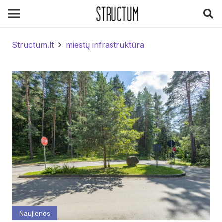
Structum.lt
miestų infrastruktūra
Naujienos