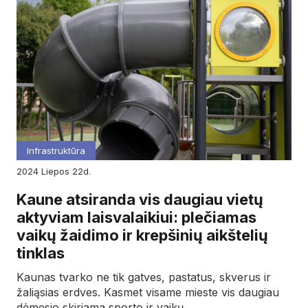
Infrastruktūra
2024
liepos
22d.
Kaune atsiranda vis daugiau vietų
aktyviam laisvalaikiui: plečiamas
vaikų žaidimo ir krepšinių aikštelių
tinklas
Kaunas tvarko ne tik gatves, pastatus, skverus ir
žaliąsias erdves. Kasmet visame mieste vis daugiau
dėmesio skiriama sporto ir vaikų…