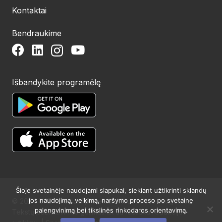
Kontaktai
Bendraukime
Išbandykite programėlę
Šioje svetainėje naudojami slapukai, siekiant užtikrinti sklandų
jos naudojimą, veikimą, naršymo proceso po svetainę
© 2024 UAB Structum projektai. Visos teisės saugomos.
palengvinimą bei tikslinės rinkodaros orientavimą.
Tekstų publikavimas galimas tik su raštišku redakcijos