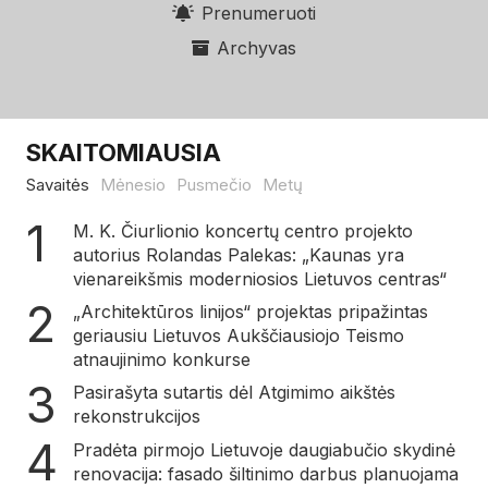
Prenumeruoti
Archyvas
SKAITOMIAUSIA
Savaitės
Mėnesio
Pusmečio
Metų
M. K. Čiurlionio koncertų centro projekto
autorius Rolandas Palekas: „Kaunas yra
vienareikšmis moderniosios Lietuvos centras“
„Architektūros linijos“ projektas pripažintas
geriausiu Lietuvos Aukščiausiojo Teismo
atnaujinimo konkurse
Pasirašyta sutartis dėl Atgimimo aikštės
rekonstrukcijos
Pradėta pirmojo Lietuvoje daugiabučio skydinė
renovacija: fasado šiltinimo darbus planuojama