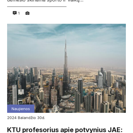
1
Naujienos
2024
balandžio
30d.
KTU profesorius apie potvynius JAE: