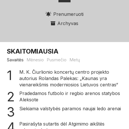
Prenumeruoti
Archyvas
SKAITOMIAUSIA
Savaitės
Mėnesio
Pusmečio
Metų
M. K. Čiurlionio koncertų centro projekto
autorius Rolandas Palekas: „Kaunas yra
vienareikšmis moderniosios Lietuvos centras“
Pradedamos futbolo ir regbio arenos statybos
Aleksote
Siekiama valstybės paramos naujai ledo arenai
Pasirašyta sutartis dėl Atgimimo aikštės