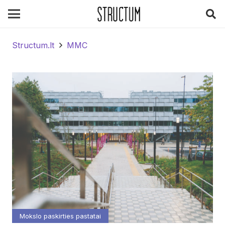
Structum.lt
MMC
Mokslo paskirties pastatai