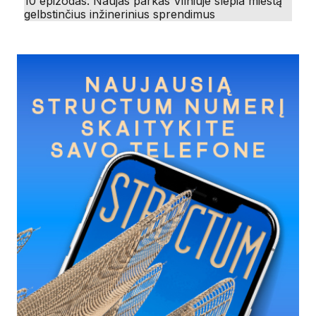
10 epizodas. Naujas parkas Vilniuje slepia miestą
gelbstinčius inžinerinius sprendimus