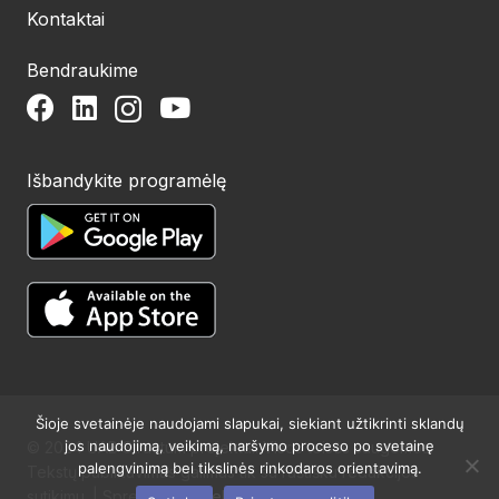
Kontaktai
Bendraukime
Išbandykite programėlę
Šioje svetainėje naudojami slapukai, siekiant užtikrinti sklandų
jos naudojimą, veikimą, naršymo proceso po svetainę
© 2024 UAB Structum projektai. Visos teisės saugomos.
palengvinimą bei tikslinės rinkodaros orientavimą.
Tekstų publikavimas galimas tik su raštišku redakcijos
sutikimu. | Sprendimas:
Websty