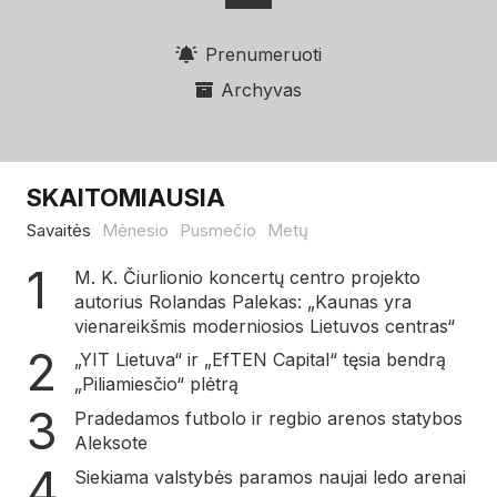
Prenumeruoti
Archyvas
SKAITOMIAUSIA
Savaitės
Mėnesio
Pusmečio
Metų
M. K. Čiurlionio koncertų centro projekto
autorius Rolandas Palekas: „Kaunas yra
vienareikšmis moderniosios Lietuvos centras“
„YIT Lietuva“ ir „EfTEN Capital“ tęsia bendrą
„Piliamiesčio“ plėtrą
Pradedamos futbolo ir regbio arenos statybos
Aleksote
Siekiama valstybės paramos naujai ledo arenai