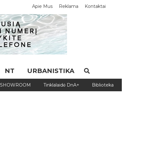
Apie Mus
Reklama
Kontaktai
NT
URBANISTIKA
SHOWROOM
Tinklalaidė DnA+
Biblioteka
Biblio