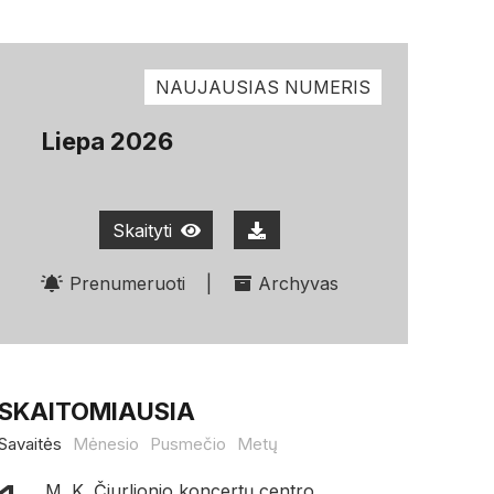
NAUJAUSIAS NUMERIS
Liepa 2026
Skaityti
Prenumeruoti
|
Archyvas
SKAITOMIAUSIA
Savaitės
Mėnesio
Pusmečio
Metų
M. K. Čiurlionio koncertų centro