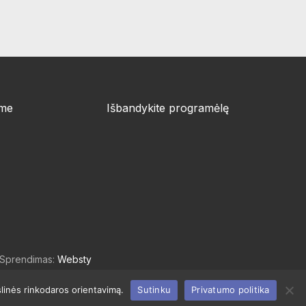
ime
Išbandykite programėlę
| Sprendimas:
Websty
slinės rinkodaros orientavimą.
Sutinku
Privatumo politika