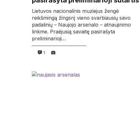
pasirašyta preliminarioji sutartis
Lietuvos nacionalinis muziejus žengė
reikšmingą žingsnį vieno svarbiausių savo
padalinių – Naujojo arsenalo – atnaujinimo
linkme. Praėjusią savaitę pasirašyta
preliminarioji…
1