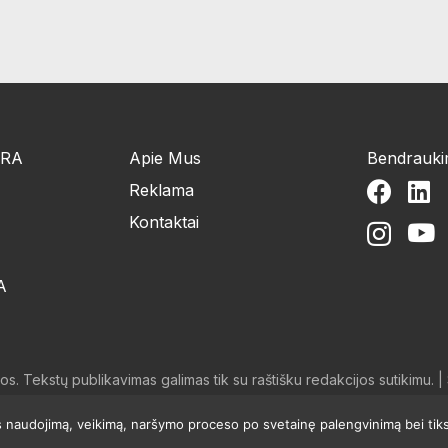
ŪRA
Apie Mus
Bendrauk
Reklama
Kontaktai
A
. Tekstų publikavimas galimas tik su raštišku redakcijos sutikimu. 
jos naudojimą, veikimą, naršymo proceso po svetainę palengvinimą bei tik