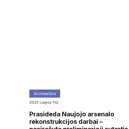
Architektūra
2025
liepos
11d.
Prasideda Naujojo arsenalo
rekonstrukcijos darbai –