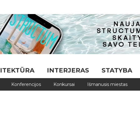
ITEKTŪRA
INTERJERAS
STATYBA
Konferencijos
Konkursai
Išmanusis miestas