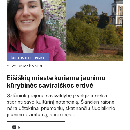
Išmanusis miestas
2022
gruodžio
28d.
Eišiškių mieste kuriama jaunimo
kūrybinės saviraiškos erdvė
Šalčininkų rajono savivaldybė įžvelgia ir siekia
stiprinti savo kultūrinį potencialą. Šiandien rajone
nėra užtektinai priemonių, skatinančių šiuolaikinio
jaunimo užimtumą, socialinės…
9