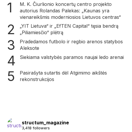
M. K. Čiurlionio koncertų centro projekto
autorius Rolandas Palekas: „Kaunas yra
vienareikšmis moderniosios Lietuvos centras“
„YIT Lietuva“ ir „EfTEN Capital“ tęsia bendrą
„Piliamiesčio“ plėtrą
Pradedamos futbolo ir regbio arenos statybos
Aleksote
Siekiama valstybės paramos naujai ledo arenai
Pasirašyta sutartis dėl Atgimimo aikštės
rekonstrukcijos
structum_magazine
3,418 followers