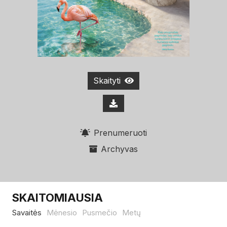
Skaityti
Prenumeruoti
Archyvas
SKAITOMIAUSIA
Savaitės
Mėnesio
Pusmečio
Metų