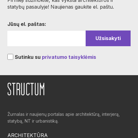
Pirmieji sužinokite, kas vyksta architektūros ir
statybų pasaulyje! Naujienas gaukite el. paštu.
Jūsų el. paštas:
Sutinku su
privatumo taisyklėmis
Žurnalas ir naujienų portalas apie architektūrą, interjerą,
statybą, NT ir urbanistiką.
ARCHITEKTŪRA