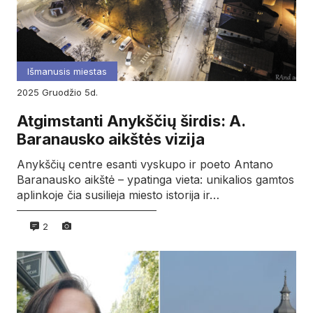
Išmanusis miestas
2025
gruodžio
5d.
Atgimstanti Anykščių širdis: A.
Baranausko aikštės vizija
Anykščių centre esanti vyskupo ir poeto Antano
Baranausko aikštė – ypatinga vieta: unikalios gamtos
aplinkoje čia susilieja miesto istorija ir…
2