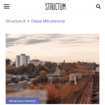
Structum.lt
Olesia Mitrofanova
Išmanusis miestas