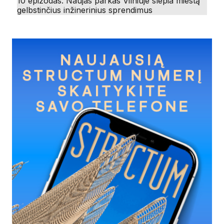
10 epizodas. Naujas parkas Vilniuje slepia miestą
gelbstinčius inžinerinius sprendimus