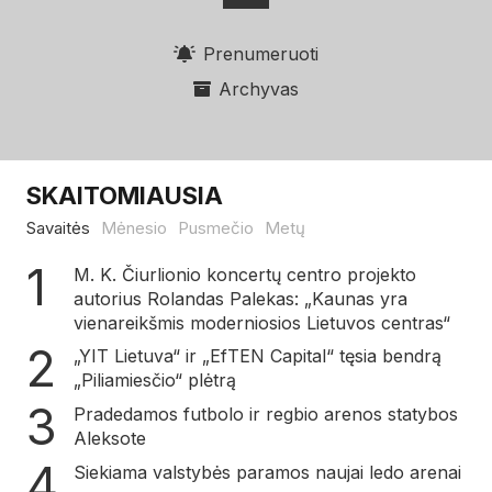
Prenumeruoti
Archyvas
SKAITOMIAUSIA
Savaitės
Mėnesio
Pusmečio
Metų
M. K. Čiurlionio koncertų centro projekto
autorius Rolandas Palekas: „Kaunas yra
vienareikšmis moderniosios Lietuvos centras“
„YIT Lietuva“ ir „EfTEN Capital“ tęsia bendrą
„Piliamiesčio“ plėtrą
Pradedamos futbolo ir regbio arenos statybos
Aleksote
Siekiama valstybės paramos naujai ledo arenai