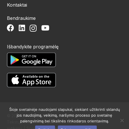
Kontaktai
Bendraukime
Išbandykite programėlę
Šioje svetainėje naudojami slapukai, siekiant užtikrinti sklandų
jos naudojimą, veikimą, naršymo proceso po svetainę
© 2024 UAB Structum projektai. Visos teisės saugomos.
palengvinimą bei tikslinės rinkodaros orientavimą.
Tekstų publikavimas galimas tik su raštišku redakcijos
sutikimu. | Sprendimas:
Websty