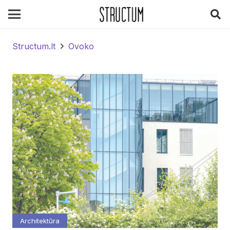
Structum.lt
Ovoko
Architektūra