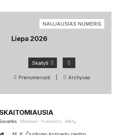
NAUJAUSIAS NUMERIS
Liepa 2026
Skaityti
Prenumeruoti
|
Archyvas
SKAITOMIAUSIA
Savaitės
Mėnesio
Pusmečio
Metų
M. K. Čiurlionio koncertų centro