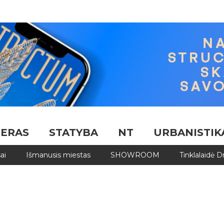
JERAS
STATYBA
NT
URBANISTIK
ai
Išmanusis miestas
SHOWROOM
Tinklalaidė 