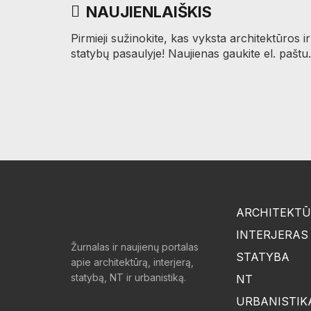
NAUJIENLAIŠKIS
Pirmieji sužinokite, kas vyksta architektūros ir
statybų pasaulyje! Naujienas gaukite el. paštu.
ARCHITEKT
INTERJERAS
Žurnalas ir naujienų portalas
STATYBA
apie architektūrą, interjerą,
statybą, NT ir urbanistiką.
NT
URBANISTIK