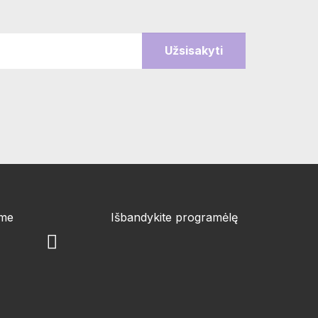
ime
Išbandykite programėlę