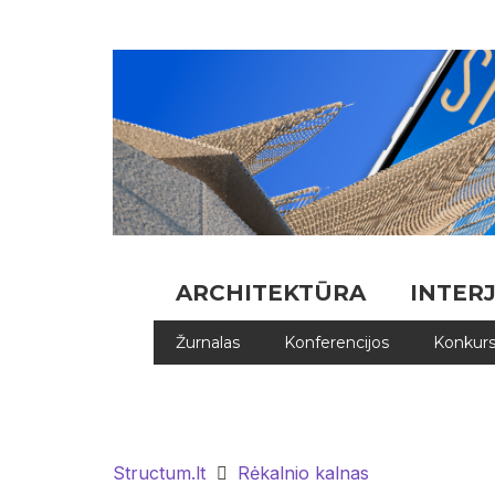
ARCHITEKTŪRA
INTER
Žurnalas
Konferencijos
Konkurs
Structum.lt
Rėkalnio kalnas