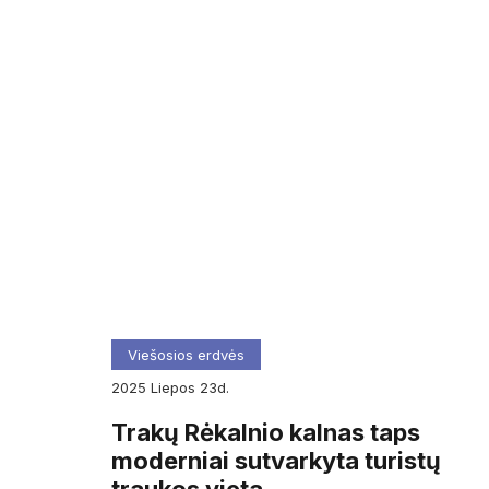
Viešosios erdvės
2025
liepos
23d.
Trakų Rėkalnio kalnas taps
moderniai sutvarkyta turistų