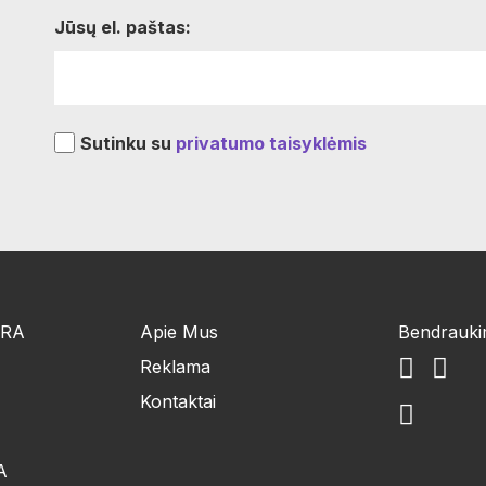
Jūsų el. paštas:
Sutinku su
privatumo taisyklėmis
ŪRA
Apie Mus
Bendrauk
Reklama
Kontaktai
A