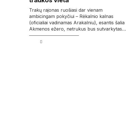
traukos vieta
Trakų rajonas ruošiasi dar vienam
ambicingam pokyčiui – Rėkalnio kalnas
(oficialiai vadinamas Arakalniu), esantis šalia
Akmenos ežero, netrukus bus sutvarkytas…