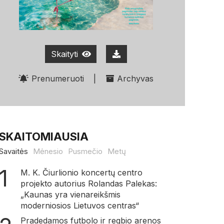
Skaityti
Prenumeruoti
|
Archyvas
SKAITOMIAUSIA
Savaitės
Mėnesio
Pusmečio
Metų
M. K. Čiurlionio koncertų centro
projekto autorius Rolandas Palekas:
„Kaunas yra vienareikšmis
moderniosios Lietuvos centras“
Pradedamos futbolo ir regbio arenos