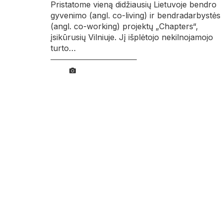
Pristatome vieną didžiausių Lietuvoje bendro
gyvenimo (angl. co-living) ir bendradarbystės
(angl. co-working) projektų „Chapters“,
įsikūrusių Vilniuje. Jį išplėtojo nekilnojamojo
turto…