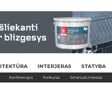
ITEKTŪRA
INTERJERAS
STATYBA
Konferencijos
Konkursai
Išmanusis miestas