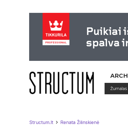
ARCH
Žurnalas
Structum.lt
Renata Žilinskienė