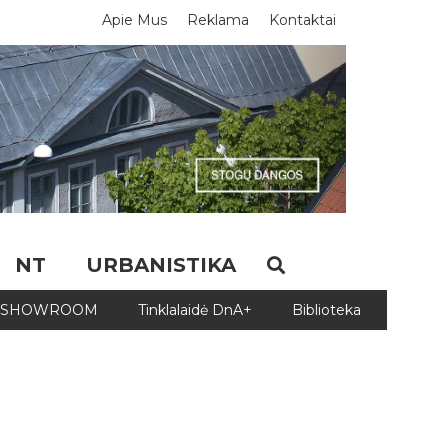
Apie Mus
Reklama
Kontaktai
NT
URBANISTIKA
SHOWROOM
Tinklalaidė DnA+
Biblioteka
Biblio