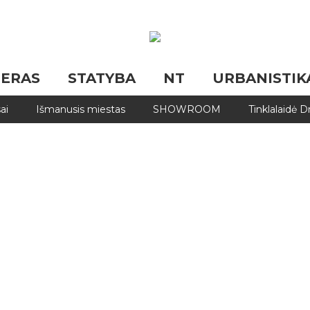
JERAS
STATYBA
NT
URBANISTIK
ai
Išmanusis miestas
SHOWROOM
Tinklalaidė 