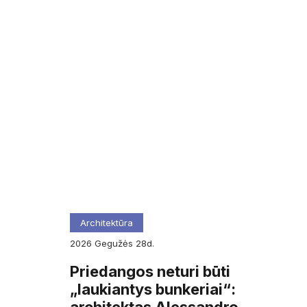
Architektūra
2026
gegužės
28d.
Priedangos neturi būti
„laukiantys bunkeriai“: