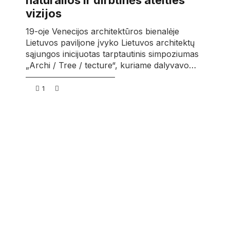
natūralios ir dirbtinės ateities
vizijos
19-oje Venecijos architektūros bienalėje
Lietuvos paviljone įvyko Lietuvos architektų
sąjungos inicijuotas tarptautinis simpoziumas
„Archi / Tree / tecture“, kuriame dalyvavo…
1