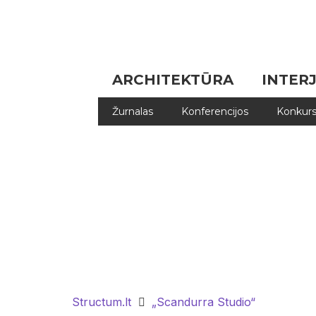
ARCHITEKTŪRA
INTER
Žurnalas
Konferencijos
Konkurs
Structum.lt
„Scandurra Studio“