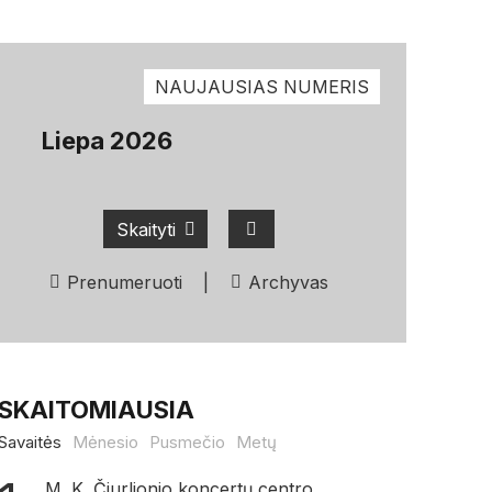
NAUJAUSIAS NUMERIS
Liepa 2026
Skaityti
Prenumeruoti
|
Archyvas
SKAITOMIAUSIA
Savaitės
Mėnesio
Pusmečio
Metų
M. K. Čiurlionio koncertų centro