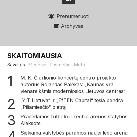
Prenumeruoti
Archyvas
SKAITOMIAUSIA
Savaitės
Mėnesio
Pusmečio
Metų
M. K. Čiurlionio koncertų centro projekto
autorius Rolandas Palekas: „Kaunas yra
vienareikšmis moderniosios Lietuvos centras“
„YIT Lietuva“ ir „EfTEN Capital“ tęsia bendrą
„Piliamiesčio“ plėtrą
Pradedamos futbolo ir regbio arenos statybos
Aleksote
Siekiama valstybės paramos naujai ledo arenai