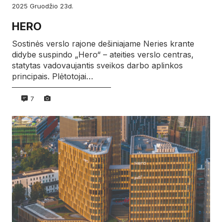
2025
gruodžio
23d.
HERO
Sostinės verslo rajone dešiniajame Neries krante
didybe suspindo „Hero“ – ateities verslo centras,
statytas vadovaujantis sveikos darbo aplinkos
principais. Plėtotojai…
7