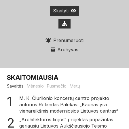
Skaityti
Prenumeruoti
Archyvas
SKAITOMIAUSIA
Savaitės
Mėnesio
Pusmečio
Metų
M. K. Čiurlionio koncertų centro projekto
autorius Rolandas Palekas: „Kaunas yra
vienareikšmis moderniosios Lietuvos centras“
„Architektūros linijos“ projektas pripažintas
geriausiu Lietuvos Aukščiausiojo Teismo