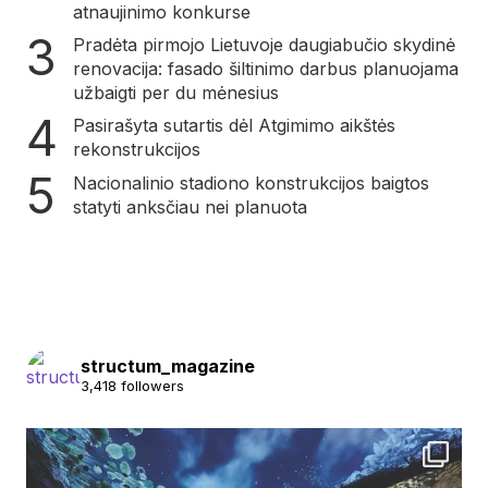
atnaujinimo konkurse
Pradėta pirmojo Lietuvoje daugiabučio skydinė
renovacija: fasado šiltinimo darbus planuojama
užbaigti per du mėnesius
Pasirašyta sutartis dėl Atgimimo aikštės
rekonstrukcijos
Nacionalinio stadiono konstrukcijos baigtos
statyti anksčiau nei planuota
structum_magazine
3,418 followers