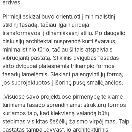
erdves.
Pirmieji eskizai buvo orientuoti į minimalistinį
stiklinį fasadą, tačiau ilgainiui idėja
transformavosi į dinamiškesnį stilių. Po daugelio
diskusijų architektai nusprendė kurti švaraus,
minimalistinio tūrio, tačiau šiltais atspalviais
vibruojantį pastatą. Stiklinis dvigubas fasadas
virto dvigubai platesnėmis trikampio formos
fasadų
lamelėmis
. Siekiant palengvinti jų formą,
jos suprojektuotos į išorinę pusę smailėjančios.
„Visuose savo projektuose pirmenybę teikiame
tūriniams fasado sprendiniams: struktūrų formos
kuriamos taip, kad kiekvieną valandą būtų
stebimas vis kitas šešėlių žaismo virpėjimas. Taip
pastatas tampa „gyvas“, jo architektūrinis