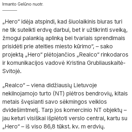
Irmanto Gelūno nuotr.
„
Hero
“ idėja atspindi, kad šiuolaikinis
biuras turi
ne tik suteikti erdvę darbui, bet ir užtikrinti sveiką,
žmogui palankią
aplinką bei tvariais sprendimais
prisidėti prie ateities miesto kūrimo“,
–
sako
projektą „
Hero
“ plėtojančios „
Re
alco
“ rinkodaros
ir komunikacijos vadovė Kristina
Grubliauskaitė-
Svitojė
.
„
Realco
“ –
viena didžiausių Lietuvoje
nekilnojamojo turto (NT) plėtros bendrovių, kitais
metais švęsianti savo sėkmingos veiklos
dvidešimtmetį. Tarp jos komercinio NT objektų
–
jau keturi visiškai išplėtoti verslo centrai, kartu su
„
Hero
“
– iš viso 86,8
tūkst.
kv.
m erdvių.