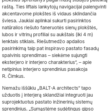
raštą. Ties liftais lankytojų navigacijai palengvinti
akcentavome plokštes iš vidaus sklindančia
šviesa. Jaukiai aplinkai sukurti pasirinktos
natūralios riešuto
faneruotės
sienų plokštės,
lubos ir vitrinų profiliai su aukštais (iki 4
m)
lenktais stiklais.
Riešutmedžo
apdailos
pasirinkimą taip pat inspiravo pastato fasadų
spalvinis sprendimas
– siekėme sujungti
eksterjero ir interjero charakterius“,
– apie
netipinius interjero sprendinius pasakoja
R.
Čimkus
.
Nemažu iššūkiu „BALT-A
architects
“ tapo
užduotis į interjerą sklandžiai integruoti jau
suprojektuotus pastato inžinerinių sistemų
sprendinius. „Sumąstėme sudėtingus gipso