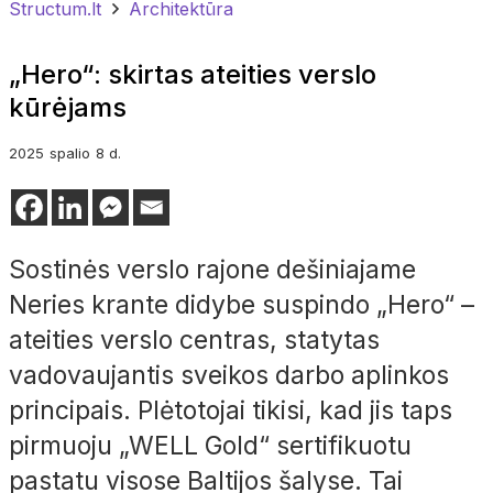
Structum.lt
Architektūra
„Hero“: skirtas ateities verslo
kūrėjams
2025
spalio
8 d.
Sostinės verslo rajon
e
dešiniajame
Neries krante didybe suspindo „
Hero
“
–
ateities verslo centras, statytas
vadovaujantis sveikos darbo aplinkos
principais. Plėtotojai tikisi, kad jis taps
pirmuoju „WELL
Gold
“ sertifikuotu
pastatu visose Baltijos šalyse. Tai