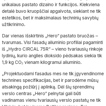
unikalaus pastato dizaino ir funkcijos. Kiekviena
detalė buvo kruopščiai apgalvota, siekiant ne tik
estetikos, bet ir maksimalaus techninių savybių
užtikrinimo.
Dar vienas išskirtinis „
Hero
“ pastato bruožas
–
tvarumas. Visi fasadų aliuminio profiliai pagaminti
iš „
Hydro
CIRCAL
75R“
– vieno tvariausių rinkoje
lydinių, kurio anglies dioksido pėdsakas siekia tik
1,9
kg CO₂ vienam kilogramui aliuminio.
„Projektuodami fasadus mes ne tik įgyvendinome
technines specifikacijas, bet ir parodėme mūsų
atsakingą požiūrį į aplinką. Dėl šių sprendimų
verslo centras „
Hero
“ pelnytai gali būti
vadinamas vienu tvariausių verslo pastatų ne tik