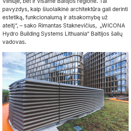
Vilniuje, bet ir visame Baltijos regione. Tai
pavyzdys, kaip šiuolaikinė architektūra gali derinti
estetiką, funkcionalumą ir atsakomybę už
ateitį“,
– sako Rimantas
Staknevičius
, „WICONA
Hydro
Building
Systems
Lithuania“ Baltijos šalių
vadovas.