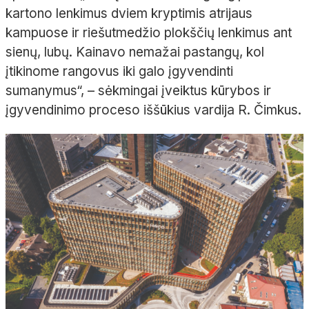
kartono lenkimus dviem kryptimis
atrijaus
kampuose ir riešutmedžio plokščių lenkimus ant
sienų, lubų. Kainavo nemažai pastangų, kol
įtikinome rangovus iki galo įgyvendinti
sumanymus“,
– sėkmingai įveiktus kūrybos ir
įgyvendinimo proceso iššūkius vardija R.
Čimkus
.