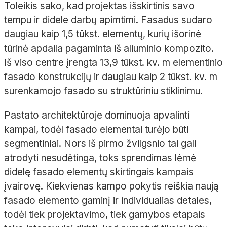
Toleikis
sako, kad projektas išskirtinis savo
tempu ir didele darbų apimtimi. Fasadus sudaro
daugiau kaip 1,5
tūkst. elementų, kurių išorinė
tūrinė apdaila pagaminta iš aliuminio kompozito.
Iš viso centre įrengta 13,9
tūkst.
kv.
m elementinio
fasado konstrukcijų ir daugiau kaip 2
tūkst.
kv.
m
surenkamojo fasado su struktūriniu stiklinimu.
Pastato architektūroje dominuoja apvalinti
kampai, todėl fasado elementai turėjo būti
segmentiniai. Nors iš pirmo žvilgsnio tai gali
atrodyti nesudėtinga, toks sprendimas lėmė
didelę fasado elementų skirtingais kampais
įvairovę. Kiekvienas kampo pokytis reiškia naują
fasado elemento gaminį ir individualias detales,
todėl tiek projektavimo, tiek gamybos etapais