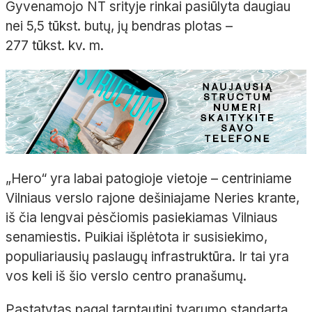
Gyvenamojo NT srityje rinkai pasiūlyta daugiau
nei 5,5
tūkst. butų, jų bendras plotas
–
277
tūkst.
kv.
m.
„
Hero
“ yra labai patogioje vietoje
– centriniame
Vilniaus verslo rajone dešiniajame Neries krante,
iš čia lengvai pėsčiomis pasiekiamas Vilniaus
senamiestis. Puikiai išplėtota ir susisiekimo,
populiariausių
paslaugų infrastruktūra. Ir tai yra
vos keli iš šio verslo centro pranašumų.
Pastatytas pagal tarptautinį tvarumo standartą