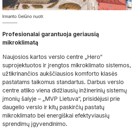
Irmanto Gelūno nuotr.
Profesionalai garantuoja geriausią
mikroklimatą
Naujosios kartos verslo centre „
Hero
“
suprojektuotos ir įrengtos mikroklimato sistemos,
užtikrinančios aukščiausios komforto klasės
pasta
tams taikomus standartus. Darbus verslo
centre atliko viena didžiausių inžinerinių sistemų
įmonių šalyje
– „MVP Lietuva“, prisidėjusi prie
daugelio verslo ir kitų paskirčių pastatų
mikroklimato bei
energiškai
efektyviausių
sprendimų įgyvendinimo.