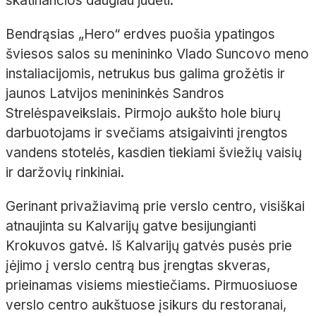
skatinančios daugiau judėti.
Bendrąsias „
Hero
“ erdves puošia ypatingos
šviesos salos su menininko Vlado
Suncovo
meno
instaliacijomis, netrukus bus galima grožėtis ir
jaunos Latvijos menininkės Sandros
Strelės
paveikslais. Pirmojo aukšto hole biurų
darbuotojams ir svečiams atsigaivinti įrengtos
vandens stotelės, kasdien tiekiami šviežių vaisių
ir daržovių rinkiniai.
Gerinant privažiavimą prie verslo centro, visiškai
atnaujinta su Kalvarijų gatve besijungianti
Krokuvos gatvė. Iš Kalvarijų gatvės pusės prie
įėjimo į verslo centrą bus įrengtas skveras,
prieinamas visiems miestiečiams. Pirmuosiuose
verslo centro aukštuose įsikurs du restoranai,