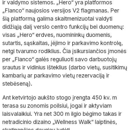
ir valdymo sistemos. „
Hero
“ yra platformos
„
Flanco
“ naujosios versijos V2 flagmanas. Per
šią platformą galima skaitmenizuotai valdyti
didžiąją dalį verslo centro funkcijų bei duomenų:
visas „
Hero
“ erdves, nuomininkų duomenis,
sutartis, sąskaitas, įėjimo ir parkavimo kontrolę,
netgi tvarumo rodiklius. Čia
įsikursiančios įmonės
per „
Flanco
“ galės reguliuoti savo darbuotojų
srautus ir vidinius išteklius (darbo vietų, susitikimų
kambarių ar parkavimo vietų rezervaciją ir
stebėseną).
Ant ketvirtojo aukšto stogo įrengta 450
kv.
m
terasa su zonomis poilsiui, jogai ir aktyviam
laisvalaikiui. Yra net 300
m ilgio bėgimo takas ir
netradicinio dizaino „
Wellness
Walk
“ laiptinės,