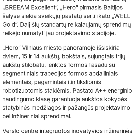
„BREEAM
Excellent
“, „
Hero
“ pirmasis Baltijos
šalyse siekia sveikųjų pastatų sertifikato „WELL
Gold
“. Dalį šių standartų reikalaujamų sprendimų
reikėjo numatyti jau projektavimo stadijoje.
„
Hero
“ Vilniaus miesto panoramoje išsiskiria
dviem, 15 ir 14
aukštų, bokštais, sujungtais trijų
aukštų
stilobatu
, lenktos formos fasadu su
segmentiniais trapecijos formos apdailiniais
elementais, pagamintais itin tiksl
iomis
robotizuotomis
staklėmis. Pastato A++ energinio
naudingumo klasę garantuoja aukštos kokybės
statybinės medžiagos ir pažangūs projektavimo
bei inžineriniai sprendimai.
Verslo centre integruotos inovatyvios inžinerinės