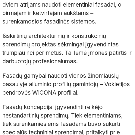
dviem
atrijams
naudoti elementiniai fasadai, o
pirmajam ir ketvirtajam aukštams
–
surenkamosios fasadinės sistemos.
Išskirtinių architektūrinių ir konstrukcinių
sprendimų projektas sėkmingai įgyvendintas
trumpiau nei per metus. Tai lėmė įmonės patirtis ir
darbuotojų profesionalumas.
Fasadų gamybai naudoti vienos žinomiausių
pasaulyje aliuminio profilių gamintojų
– Vokietijos
bendrovės WICONA profiliai.
Fasadų koncepcijai įgyvendinti reikėjo
nestandartinių sprendimų. Tiek elementiniams,
tiek surenkamiesiems fasadams buvo sukurti
specialūs techniniai sprendimai, pritaikyti prie