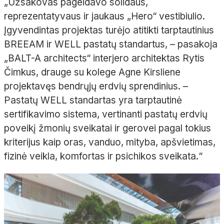
„Užsakovas pageidavo solidaus,
reprezentatyvaus ir jaukaus „
Hero
“ vestibiulio.
Įgyvendintas projektas turėjo atitikti tarptautinius
BREEAM ir WELL pastatų standartus,
– pasakoja
„BALT-A
architects
“ interjero architektas Rytis
Čimkus
, drauge su kolege Agne
Kirsliene
projektavęs bendrųjų erdvių sprendinius.
–
Pastatų WELL standartas yra tarptautinė
sertifikavimo sistema, vertinanti pastatų erdvių
poveikį žmonių sveikatai ir gerovei pagal tokius
kriterijus kaip oras, vanduo, mityba, apšvietimas,
fizinė veikla, komfortas ir psichikos sveikata.“