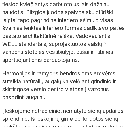
tiesiog kviečiantys darbuotojus jais dažniau
naudotis. Blizgios juodos spalvos skulptūriški
laiptai tapo pagrindine interjero ašimi, o visas
švelnias lenktas interjero formas padiktavo paties
pastato architektūrinė raiška. Vadovaujantis
WELL standartais, suprojektuotos vaisių ir
vandens stotelės vestibiulyje, dušai ir rūbinės
sportuojantiems darbuotojams.
Harmonijos ir ramybės bendrosioms erdvėms
suteikia natūralių augalų kalvelė ant grindinio ir
skirtingose verslo centro vietose į vazonus
pasodinti augalai.
„Ieškojome netradicinio, nematyto sienų apdailos
sprendinio. Iš ieškojimų gimė perforuotos sienų
plokštės sprendinys pagal mūsų studijos pateiktą