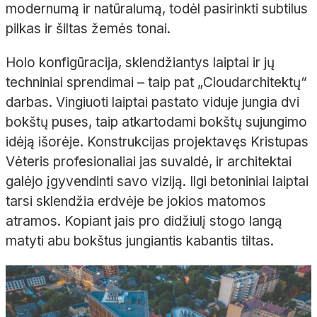
modernumą ir natūralumą, todėl pasirinkti subtilus
pilkas ir šiltas žemės tonai.
Holo konfigūracija, sklendžiantys laiptai ir jų
techniniai sprendimai
– taip pat „
Cloud
architektų“
darbas. Vingiuoti laiptai pastato viduje jungia dvi
bokštų puses, taip atkartodami bokštų sujungimo
idėją išorėje. Konstrukcijas projektavęs Kristupas
Vėteris
profesionaliai jas suvaldė,
ir architektai
galėjo įgyvendinti savo viziją. Ilgi betoniniai laiptai
tarsi sklendžia erdvėje be jokios matomos
atramos. Kopiant jais pro didžiulį stogo langą
matyti abu bokštus jungiantis kabantis tiltas.