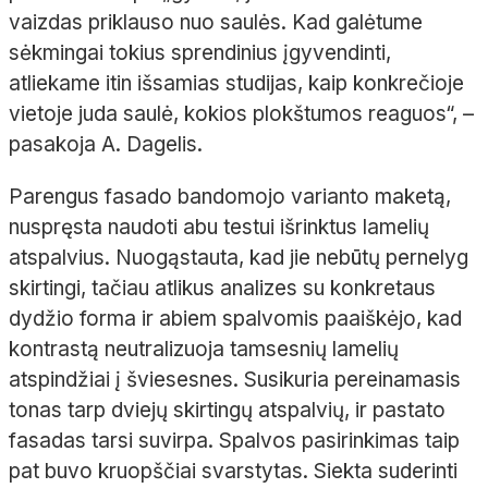
vaizdas priklauso nuo saulės. Kad galėtume
sėkmingai tokius sprendinius įgyvendinti,
atliekame itin išsamias studijas, kaip konkrečioje
vietoje juda saulė, kokios plokštumos reaguos“,
–
pasakoja A.
Dagelis.
Parengus fasado bandomojo varianto maketą,
nuspręsta naudoti abu testui išrinktus lamelių
atspalvius. Nuogąstauta, kad jie nebūtų pernelyg
skirtingi, tačiau atlikus analizes su konkretaus
dydžio forma ir abiem spalvomis paaiškėjo, kad
kontrastą neutralizuoja tamsesnių lamelių
atspindžiai į šviesesnes. Susikuria pereinamasis
tonas tarp dviejų skirtingų atspalvių, ir pastato
fasadas tarsi suvirpa. Spalvos pasirinkimas taip
pat buvo kruopščiai svarstytas. Siekta suderinti