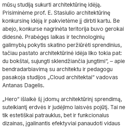
mūsų studiją sukurti architektūrinę idėją.
Prisiminėme prof. E.
Stasiulio architektūrinę
konkursinę idėją ir pakvietėme jį dirbti kartu. Be
abejo, konkurse nagrinėta teritorija buvo gerokai
didesnė. Prabėgęs laikas ir technologinių
galimybių pokytis skatino peržiūrėti sprendinius,
tačiau pastato architektūrinė idėja liko tokia pat:
du bokštai, sujungti sklendžiančia jungtimi“,
– apie
bendradarbiavimą su architektu ir pedagogu
pasakoja studijos „
Cloud
architektai“ vadovas
Antanas Dagelis.
„
Hero
“ išlaikė šį įdomų architektūrinį sprendimą,
suteikiantį erdvės ir judėjimo laisvės pojūtį. Tai ne
tik estetiškai patrauklus, bet ir funkcionalus
dizainas,
įgalinantis
efektyviai panaudoti vidaus