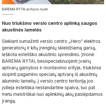
BAREMA RYTAI archyvo nuotr.
Nuo triukšmo verslo centro aplinką saugos
akustinės
lamelės
Siekiant sumažinti verslo centro „
Hero
“ elektros
generatorių ir kitų įrenginių skleidžiamą garsą,
ieškota estetiško akustinio sprendinio. Įmonė
BAREMA RYTAI, besispecializuojanti įvairių
aptvarų gamybos ir montavimo srityje, triukšmui
slopinti pagamino specialų aptvarą iš akustinių
aliuminio lamelių. Į verslo centro teritoriją jos
įsilieja estetiška nestandartine spalva, tuo pat
metu meistriškai nuo aplinkinių akių paslėpdamos
įrangą.