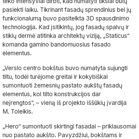
teko intensyviai dirbti, kad numatyti tikslai būtų
pasiekti laiku. Tikrinant fasadų sprendinius bei jų
funkcionalumą buvo pasitelkta 3D spausdinimo
technologija. Kad įsitikintų, jog fasadų spalvų ir
stiklų dermė atitinka architektų viziją, „
Staticus
“
komanda gamino bandomuosius fasado
elementus.
„Verslo centro bokštus buvo numatyta sujungti
tiltu, todėl turėjome greitai ir kokybiškai
sumontuoti žemesnių pastato aukštų fasadų
elementus, kol tilto konstrukcijos dar
neįrengtos“,
– vieną iš projekto iššūkių įvardija
M.
Toleikis
.
„
Hero
“ sumontuoti skirtingi fasadai – priklausomai
nuo pastato aukšto. Pavyzdžiui, bokštams ir