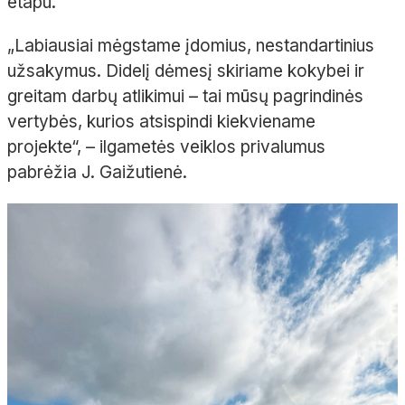
etapu.
„Labiausiai mėgstame įdomius, nestandartinius
užsakymus. Didelį dėmesį skiriame kokybei ir
greitam darbų atlikimui
– tai mūsų pagrindinės
vertybės, kurios atsispindi kiekviename
projekte“,
– ilgametės veiklos privalumus
pabrėžia J.
Gaižutienė
.