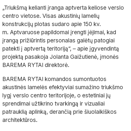
„Triukšmą kelianti įranga aptverta keliose verslo
centro vietose. Visas akustinių lamelių
konstrukcijų plotas sudaro apie 150
kv.
m.
Aptvaruose papildomai įrengti įėjimai, kad
įrangą prižiūrintis personalas galėtų patogiai
patekti į aptvertą teritoriją“,
– apie įgyvendintą
projektą pasakoja Jolanta
Gaižutienė
, įmonės
BAREMA RYTAI direktorė.
BAREMA RYTAI komandos sumontuotos
akustinės
lamelės
efektyviai sumažino triukšmo
lygį verslo centro teritorijoje, o estetiniai jų
sprendimai užtikrino tvarkingą ir vizualiai
patrauklią aplinką, derančią prie šiuolaikiškos
architektūros.