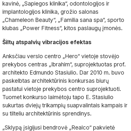
kavinė, „Sapiegos klinika“, odontologijos ir
implantologijos
klinika, grožio salonas
„
Chameleon
Beauty
“, „
Familia
sana
spa
“, sporto
klubas „Power
Fitness
“, kitos paslaugų įmonės.
Šiltų atspalvių vibracijos efektas
Anksčiau verslo centro „
Hero
“ vietoje
stovėjo
prekybos centras „
Ibrahim
“, suprojektuotas prof.
architekto
Edmundo Stasiulio. Dar 2010
m. buvo
paskelbtas architektūrinis konkursas biurų
pastatui vietoje prekybos centro suprojektuoti.
Tuomet konkurso laimėtoju tapo E.
Stasiulio
sukurtas dviejų trikampių suapvalintais kampais ir
su
tilteliu architektūrinis sprendinys.
„Sklypą įsigijusi bendrovė „
Realco
“ pakvietė