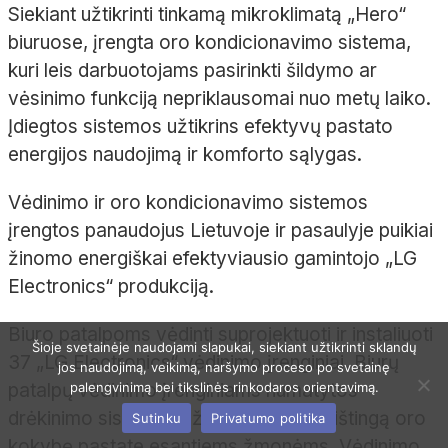
Siekiant užtikrinti tinkamą mikroklimatą „
Hero
“
biuruose, įrengta oro kondicionavimo sistema,
kuri leis darbuotojams pasirinkti šildymo ar
vėsinimo funkciją nepriklausomai nuo metų laiko.
Įdiegtos sistemos užtikrins efektyvų pastato
energijos naudojimą ir komforto sąlygas.
Vėdinimo ir oro kondicionavimo sistemos
įrengtos panaudojus Lietuvoje ir pasaulyje puikiai
žinomo
energiškai
efektyviausio gamintojo „LG
Electronics“ produkciją.
Biuro patalpoms vėdinti suprojektuoti ir instaliuoti
Šioje svetainėje naudojami slapukai, siekiant užtikrinti sklandų
37
„LG Electronics“ vėdinimo įrenginiai. Biurų
jos naudojimą, veikimą, naršymo proceso po svetainę
palengvinimą bei tikslinės rinkodaros orientavimą.
patalpų vėdinimo įrenginiams numatytos
drėkinimo sistemos užtikrins nepriekaištingą oro
Sutinku
Privatumo politika
kokybę pastate esantiems žmonėms. Vėdinimo