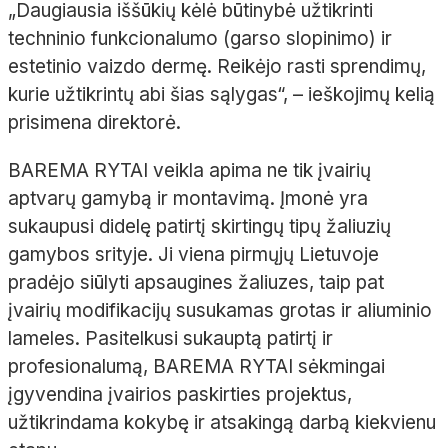
„Daugiausia iššūkių kėlė būtinybė užtikrinti
techninio funkcionalumo (garso slopinimo) ir
estetinio vaizdo dermę. Reikėjo rasti sprendimų,
kurie užtikrintų abi šias sąlygas“,
– ieškojimų kelią
prisimena direktorė.
BAREMA RYTAI veikla apima ne tik įvairių
aptvarų gamybą ir montavimą. Įmonė yra
sukaupusi didelę patirtį skirtingų tipų žaliuzių
gamybos srityje. Ji viena pirmųjų Lietuvoje
pradėjo siūlyti apsaugines žaliuzes, taip pat
įvairių modifikacijų susukamas grotas ir aliuminio
lameles
. Pasitelkusi sukauptą patirtį ir
profesionalumą, BAREMA RYTAI sėkmingai
įgyvendina įvairios paskirties projektus,
užtikrindama kokybę ir atsakingą darbą kiekvienu