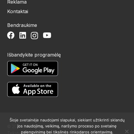
Reklama
Kontaktai
Bendraukime
Išbandykite programėlę
Šioje svetainėje naudojami slapukai, siekiant užtikrinti sklandų
jos naudojimą, veikimą, naršymo proceso po svetainę
© 2024 UAB Structum projektai. Visos teisės saugomos.
palengvinimą bei tikslinės rinkodaros orientavimą.
Tekstų publikavimas galimas tik su raštišku redakcijos