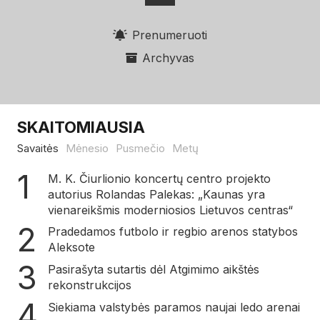
Prenumeruoti
Archyvas
SKAITOMIAUSIA
Savaitės
Mėnesio
Pusmečio
Metų
M. K. Čiurlionio koncertų centro projekto
autorius Rolandas Palekas: „Kaunas yra
vienareikšmis moderniosios Lietuvos centras“
Pradedamos futbolo ir regbio arenos statybos
Aleksote
Pasirašyta sutartis dėl Atgimimo aikštės
rekonstrukcijos
Siekiama valstybės paramos naujai ledo arenai