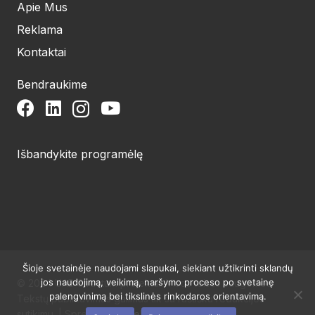
Apie Mus
Reklama
Kontaktai
Bendraukime
Išbandykite programėlę
Šioje svetainėje naudojami slapukai, siekiant užtikrinti sklandų
jos naudojimą, veikimą, naršymo proceso po svetainę
© 2024 UAB Structum projektai. Visos teisės saugomos.
palengvinimą bei tikslinės rinkodaros orientavimą.
Tekstų publikavimas galimas tik su raštišku redakcijos
sutikimu. | Sprendimas:
Websty