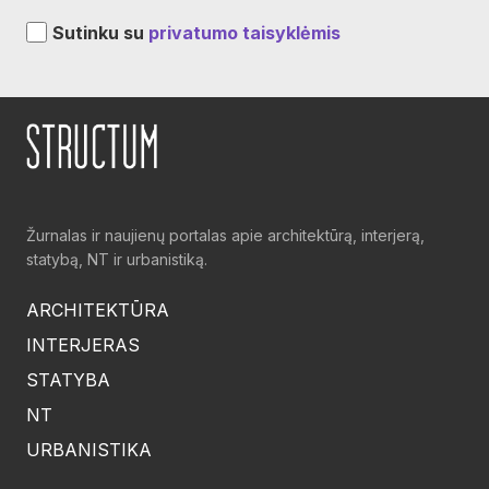
Sutinku su
privatumo taisyklėmis
Žurnalas ir naujienų portalas apie architektūrą, interjerą,
statybą, NT ir urbanistiką.
ARCHITEKTŪRA
INTERJERAS
STATYBA
NT
URBANISTIKA