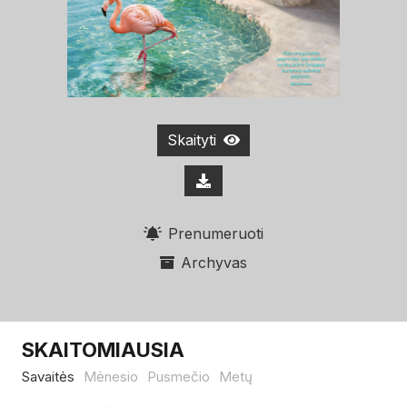
Skaityti
Prenumeruoti
Archyvas
SKAITOMIAUSIA
Savaitės
Mėnesio
Pusmečio
Metų