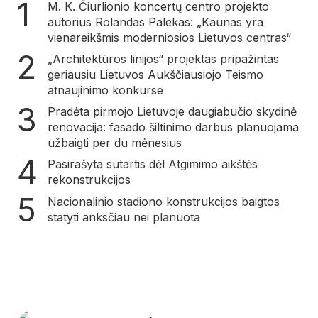
M. K. Čiurlionio koncertų centro projekto
autorius Rolandas Palekas: „Kaunas yra
vienareikšmis moderniosios Lietuvos centras“
„Architektūros linijos“ projektas pripažintas
geriausiu Lietuvos Aukščiausiojo Teismo
atnaujinimo konkurse
Pradėta pirmojo Lietuvoje daugiabučio skydinė
renovacija: fasado šiltinimo darbus planuojama
užbaigti per du mėnesius
Pasirašyta sutartis dėl Atgimimo aikštės
rekonstrukcijos
Nacionalinio stadiono konstrukcijos baigtos
statyti anksčiau nei planuota