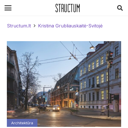
Structum.lt
Kristina Grubliauskaitė-Svitojė
Architektūra