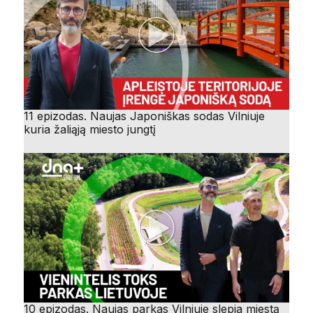
11 epizodas. Naujas Japoniškas sodas Vilniuje
kuria žaliąją miesto jungtį
10 epizodas. Naujas parkas Vilniuje slepia miestą