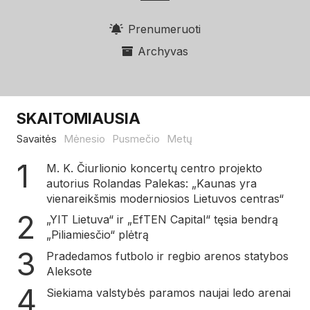
Prenumeruoti
Archyvas
SKAITOMIAUSIA
Savaitės
Mėnesio
Pusmečio
Metų
M. K. Čiurlionio koncertų centro projekto
autorius Rolandas Palekas: „Kaunas yra
vienareikšmis moderniosios Lietuvos centras“
„YIT Lietuva“ ir „EfTEN Capital“ tęsia bendrą
„Piliamiesčio“ plėtrą
Pradedamos futbolo ir regbio arenos statybos
Aleksote
Siekiama valstybės paramos naujai ledo arenai