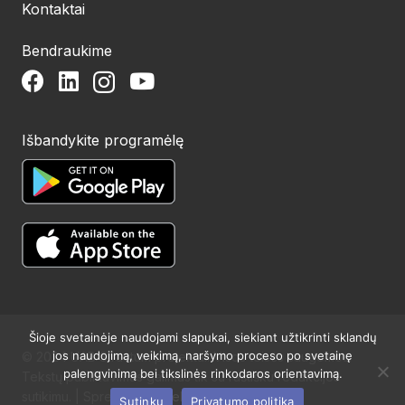
Kontaktai
Bendraukime
Išbandykite programėlę
Šioje svetainėje naudojami slapukai, siekiant užtikrinti sklandų
jos naudojimą, veikimą, naršymo proceso po svetainę
© 2024 UAB Structum projektai. Visos teisės saugomos.
palengvinimą bei tikslinės rinkodaros orientavimą.
Tekstų publikavimas galimas tik su raštišku redakcijos
sutikimu. | Sprendimas:
Websty
Sutinku
Privatumo politika