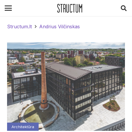
Structum.lt
Andrius Vilčinskas
Architektūra