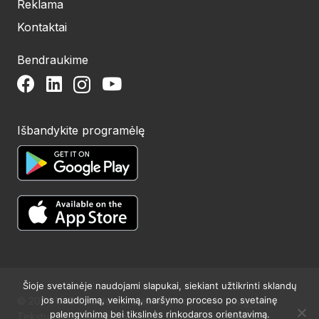
Reklama
Kontaktai
Bendraukime
Išbandykite programėlę
Šioje svetainėje naudojami slapukai, siekiant užtikrinti sklandų
jos naudojimą, veikimą, naršymo proceso po svetainę
© 2024 UAB Structum projektai. Visos teisės saugomos.
palengvinimą bei tikslinės rinkodaros orientavimą.
Tekstų publikavimas galimas tik su raštišku redakcijos