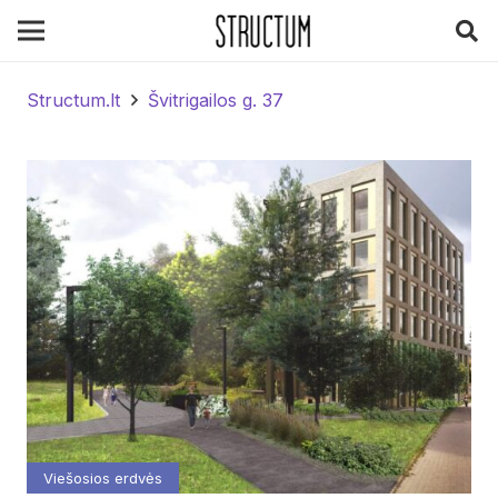
Structum.lt
Švitrigailos g. 37
Viešosios erdvės