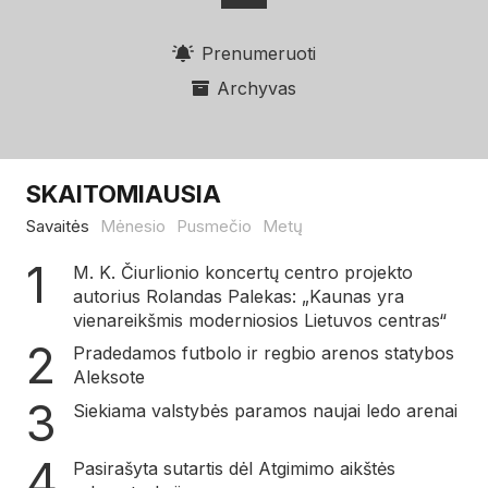
Prenumeruoti
Archyvas
SKAITOMIAUSIA
Savaitės
Mėnesio
Pusmečio
Metų
M. K. Čiurlionio koncertų centro projekto
autorius Rolandas Palekas: „Kaunas yra
vienareikšmis moderniosios Lietuvos centras“
Pradedamos futbolo ir regbio arenos statybos
Aleksote
Siekiama valstybės paramos naujai ledo arenai
Pasirašyta sutartis dėl Atgimimo aikštės