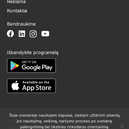
Reklama
Kontaktai
Bendraukime
Išbandykite programėlę
Šioje svetainėje naudojami slapukai, siekiant užtikrinti sklandų
jos naudojimą, veikimą, naršymo proceso po svetainę
© 2024 UAB Structum projektai. Visos teisės saugomos.
palengvinimą bei tikslinės rinkodaros orientavimą.
Tekstų publikavimas galimas tik su raštišku redakcijos