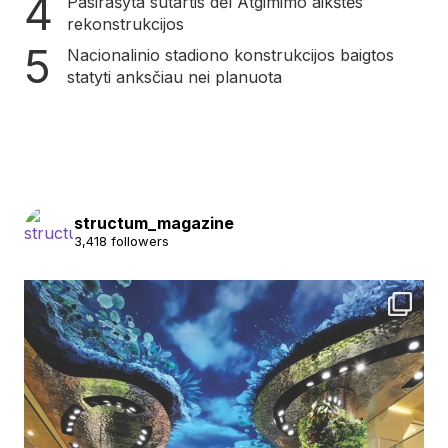
Pasirašyta sutartis dėl Atgimimo aikštės
rekonstrukcijos
Nacionalinio stadiono konstrukcijos baigtos
statyti anksčiau nei planuota
structum_magazine
3,418 followers