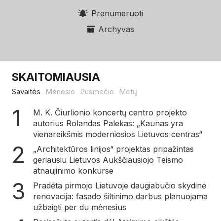
Prenumeruoti
Archyvas
SKAITOMIAUSIA
Savaitės
Mėnesio
Pusmečio
Metų
M. K. Čiurlionio koncertų centro projekto
autorius Rolandas Palekas: „Kaunas yra
vienareikšmis moderniosios Lietuvos centras“
„Architektūros linijos“ projektas pripažintas
geriausiu Lietuvos Aukščiausiojo Teismo
atnaujinimo konkurse
Pradėta pirmojo Lietuvoje daugiabučio skydinė
renovacija: fasado šiltinimo darbus planuojama
užbaigti per du mėnesius