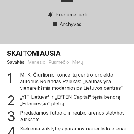
Prenumeruoti
Archyvas
SKAITOMIAUSIA
Savaitės
Mėnesio
Pusmečio
Metų
M. K. Čiurlionio koncertų centro projekto
autorius Rolandas Palekas: „Kaunas yra
vienareikšmis moderniosios Lietuvos centras“
„YIT Lietuva“ ir „EfTEN Capital“ tęsia bendrą
„Piliamiesčio“ plėtrą
Pradedamos futbolo ir regbio arenos statybos
Aleksote
Siekiama valstybės paramos naujai ledo arenai