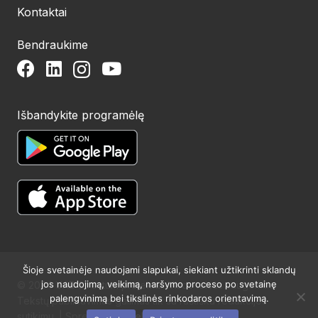
Kontaktai
Bendraukime
Išbandykite programėlę
Šioje svetainėje naudojami slapukai, siekiant užtikrinti sklandų
jos naudojimą, veikimą, naršymo proceso po svetainę
© 2024 UAB Structum projektai. Visos teisės saugomos.
palengvinimą bei tikslinės rinkodaros orientavimą.
Tekstų publikavimas galimas tik su raštišku redakcijos
sutikimu. | Sprendimas:
Websty