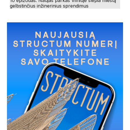
10 epizodas. Naujas parkas Vilniuje slepia miestą
gelbstinčius inžinerinius sprendimus