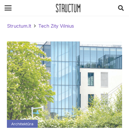
Structum.lt
Tech Zity Vilnius
Architektūra