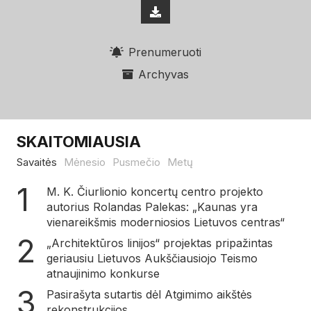
Prenumeruoti
Archyvas
SKAITOMIAUSIA
Savaitės
Mėnesio
Pusmečio
Metų
M. K. Čiurlionio koncertų centro projekto
autorius Rolandas Palekas: „Kaunas yra
vienareikšmis moderniosios Lietuvos centras“
„Architektūros linijos“ projektas pripažintas
geriausiu Lietuvos Aukščiausiojo Teismo
atnaujinimo konkurse
Pasirašyta sutartis dėl Atgimimo aikštės
rekonstrukcijos