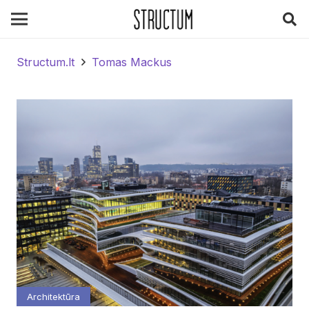
Structum.lt
Tomas Mackus
Architektūra