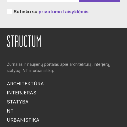
Sutinku su
privatumo taisyklėmis
Žurnalas ir naujienų portalas apie architektūrą, interjerą,
statybą, NT ir urbanistiką.
ARCHITEKTŪRA
INTERJERAS
STATYBA
NT
URBANISTIKA