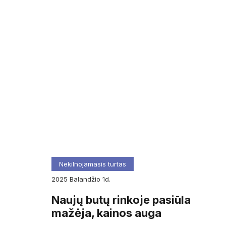
Nekilnojamasis turtas
2025
balandžio
1d.
Naujų butų rinkoje pasiūla
mažėja, kainos auga