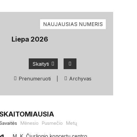
NAUJAUSIAS NUMERIS
Liepa 2026
Skaityti
Prenumeruoti
|
Archyvas
SKAITOMIAUSIA
Savaitės
Mėnesio
Pusmečio
Metų
M. K. Čiurlionio koncertų centro