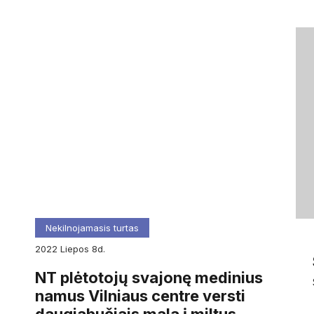
Nekilnojamasis turtas
2022
liepos
8d.
NT plėtotojų svajonę medinius
namus Vilniaus centre versti