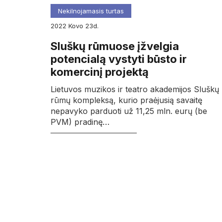
Nekilnojamasis turtas
2022
kovo
23d.
Sluškų rūmuose įžvelgia
potencialą vystyti būsto ir
komercinį projektą
Lietuvos muzikos ir teatro akademijos Sluškų
rūmų kompleksą, kurio praėjusią savaitę
nepavyko parduoti už 11,25 mln. eurų (be
PVM) pradinę…