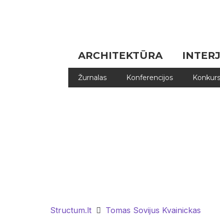
ARCHITEKTŪRA
INTER
Žurnalas
Konferencijos
Konkurs
Structum.lt
Tomas Sovijus Kvainickas