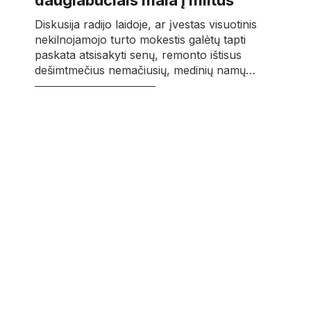
daugiabučiais mala į miltus
Diskusija radijo laidoje, ar įvestas visuotinis
nekilnojamojo turto mokestis galėtų tapti
paskata atsisakyti senų, remonto ištisus
dešimtmečius nemačiusių, medinių namų…