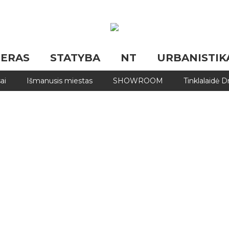
JERAS
STATYBA
NT
URBANISTIK
ai
Išmanusis miestas
SHOWROOM
Tinklalaidė 