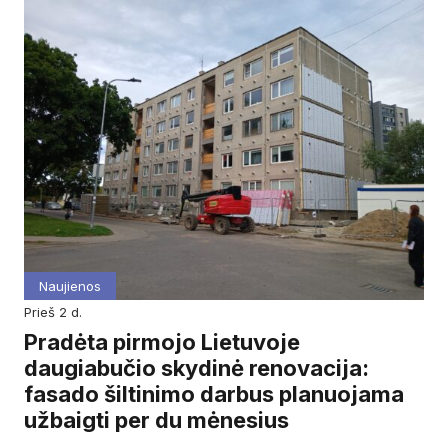
Naujienos
prieš 2 d.
Pradėta pirmojo Lietuvoje
daugiabučio skydinė renovacija:
fasado šiltinimo darbus planuojama
užbaigti per du mėnesius