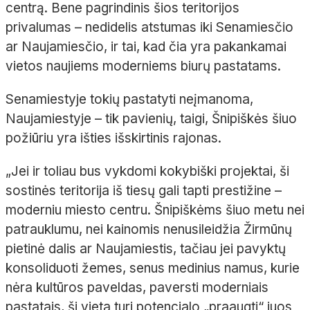
centrą. Bene pagrindinis šios teritorijos
privalumas – nedidelis atstumas iki Senamiesčio
ar Naujamiesčio, ir tai, kad čia yra pakankamai
vietos naujiems moderniems biurų pastatams.
Senamiestyje tokių pastatyti neįmanoma,
Naujamiestyje – tik pavienių, taigi, Šnipiškės šiuo
požiūriu yra išties išskirtinis rajonas.
„Jei ir toliau bus vykdomi kokybiški projektai, ši
sostinės teritorija iš tiesų gali tapti prestižine –
moderniu miesto centru. Šnipiškėms šiuo metu nei
patrauklumu, nei kainomis nenusileidžia Žirmūnų
pietinė dalis ar Naujamiestis, tačiau jei pavyktų
konsoliduoti žemes, senus medinius namus, kurie
nėra kultūros paveldas, paversti moderniais
pastatais, ši vieta turi potencialo „praaugti“ juos