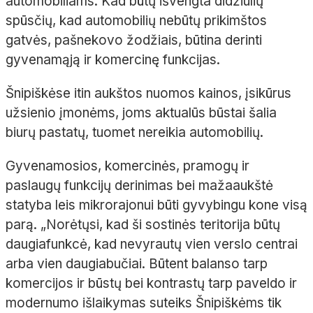
automobiliams. Kad būtų išvengta didžiulių
spūsčių, kad automobilių nebūtų prikimštos
gatvės, pašnekovo žodžiais, būtina derinti
gyvenamąją ir komercinę funkcijas.
Šnipiškėse itin aukštos nuomos kainos, įsikūrus
užsienio įmonėms, joms aktualūs būstai šalia
biurų pastatų, tuomet nereikia automobilių.
Gyvenamosios, komercinės, pramogų ir
paslaugų funkcijų derinimas bei mažaaukštė
statyba leis mikrorajonui būti gyvybingu kone visą
parą. „Norėtųsi, kad ši sostinės teritorija būtų
daugiafunkcė, kad nevyrautų vien verslo centrai
arba vien daugiabučiai. Būtent balanso tarp
komercijos ir būstų bei kontrastų tarp paveldo ir
modernumo išlaikymas suteiks Šnipiškėms tik