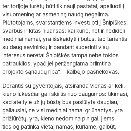
teritorijoje turėtų būti tik nauji pastatai, apeliuoti į
visuomeninę ar asmeninę naudą negalima.
Plėtotojams, svarstantiems investuoti į Šnipiškes,
svarbus ir kitas niuansas: kai kurie, net ir nedideli
mediniai namai, yra išskaidyti į butus, tad tariantis
su daug savininkų ir bandant suderinti visų
interesus neretai Šnipiškės tampa nebe tokios
patrauklios, ypač jei peržengiama priimtina
projekto sąnaudų riba“, – kalbėjo pašnekovas.
Derantis su gyventojais, atsiranda vienas ar keli,
kieno lūkesčiai gali skirtis nuo daugumos: tikimasi,
kad ateityje už jų būstą bus pasiūlyta daugiau,
galiausiai, ne visi mediniai namai griūnantys, yra
prižiūrėtų, yra, kieno nedomina pinigai, jiems
tiesiog patinka vieta, namas, kuriame, galbūt,