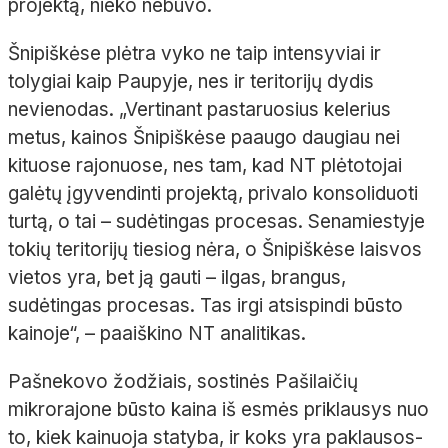
projektą, nieko nebuvo.
Šnipiškėse plėtra vyko ne taip intensyviai ir
tolygiai kaip Paupyje, nes ir teritorijų dydis
nevienodas. „Vertinant pastaruosius kelerius
metus, kainos Šnipiškėse paaugo daugiau nei
kituose rajonuose, nes tam, kad NT plėtotojai
galėtų įgyvendinti projektą, privalo konsoliduoti
turtą, o tai – sudėtingas procesas. Senamiestyje
tokių teritorijų tiesiog nėra, o Šnipiškėse laisvos
vietos yra, bet ją gauti – ilgas, brangus,
sudėtingas procesas. Tas irgi atsispindi būsto
kainoje“, – paaiškino NT analitikas.
Pašnekovo žodžiais, sostinės Pašilaičių
mikrorajone būsto kaina iš esmės priklausys nuo
to, kiek kainuoja statyba, ir koks yra paklausos-