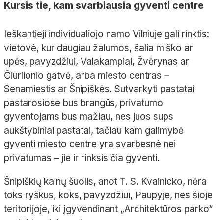
Kursis tie, kam svarbiausia gyventi centre
Ieškantieji individualiojo namo Vilniuje gali rinktis:
vietovė, kur daugiau žalumos, šalia miško ar
upės, pavyzdžiui, Valakampiai, Žvėrynas ar
Čiurlionio gatvė, arba miesto centras –
Senamiestis ar Šnipiškės. Sutvarkyti pastatai
pastarosiose bus brangūs, privatumo
gyventojams bus mažiau, nes juos sups
aukštybiniai pastatai, tačiau kam galimybė
gyventi miesto centre yra svarbesnė nei
privatumas – jie ir rinksis čia gyventi.
Šnipiškių kainų šuolis, anot T. S. Kvainicko, nėra
toks ryškus, koks, pavyzdžiui, Paupyje, nes šioje
teritorijoje, iki įgyvendinant „Architektūros parko“