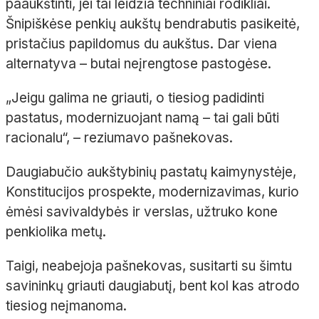
paaukštinti, jei tai leidžia techniniai rodikliai.
Šnipiškėse penkių aukštų bendrabutis pasikeitė,
pristačius papildomus du aukštus. Dar viena
alternatyva – butai neįrengtose pastogėse.
„Jeigu galima ne griauti, o tiesiog padidinti
pastatus, modernizuojant namą – tai gali būti
racionalu“, – reziumavo pašnekovas.
Daugiabučio aukštybinių pastatų kaimynystėje,
Konstitucijos prospekte, modernizavimas, kurio
ėmėsi savivaldybės ir verslas, užtruko kone
penkiolika metų.
Taigi, neabejoja pašnekovas, susitarti su šimtu
savininkų griauti daugiabutį, bent kol kas atrodo
tiesiog neįmanoma.