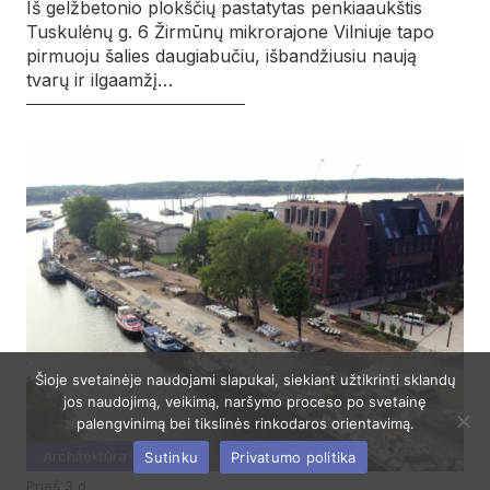
Iš gelžbetonio plokščių pastatytas penkiaaukštis
Tuskulėnų g. 6 Žirmūnų mikrorajone Vilniuje tapo
pirmuoju šalies daugiabučiu, išbandžiusiu naują
tvarų ir ilgaamžį…
Šioje svetainėje naudojami slapukai, siekiant užtikrinti sklandų
jos naudojimą, veikimą, naršymo proceso po svetainę
palengvinimą bei tikslinės rinkodaros orientavimą.
Architektūra
Sutinku
Privatumo politika
prieš 3 d.