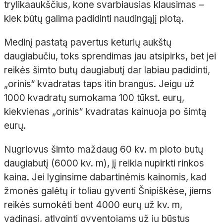
trylikaaukščius, kone svarbiausias klausimas –
kiek būtų galima padidinti naudingąjį plotą.
Medinį pastatą pavertus keturių aukštų
daugiabučiu, toks sprendimas jau atsipirks, bet jei
reikės šimto butų daugiabutį dar labiau padidinti,
„orinis“ kvadratas taps itin brangus. Jeigu už
1000 kvadratų sumokama 100 tūkst. eurų,
kiekvienas „orinis“ kvadratas kainuoja po šimtą
eurų.
Nugriovus šimto maždaug 60 kv. m ploto butų
daugiabutį (6000 kv. m), jį reikia nupirkti rinkos
kaina. Jei lyginsime dabartinėmis kainomis, kad
žmonės galėtų ir toliau gyventi Šnipiškėse, jiems
reikės sumokėti bent 4000 eurų už kv. m,
vadinasi, atlyginti gyventojams už jų būstus