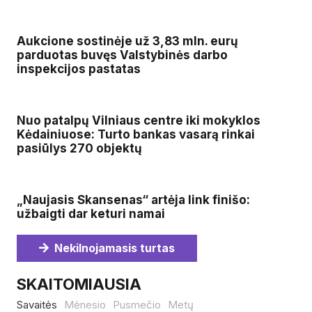
Aukcione sostinėje už 3,83 mln. eurų
parduotas buvęs Valstybinės darbo
inspekcijos pastatas
Nuo patalpų Vilniaus centre iki mokyklos
Kėdainiuose: Turto bankas vasarą rinkai
pasiūlys 270 objektų
„Naujasis Skansenas“ artėja link finišo:
užbaigti dar keturi namai
Nekilnojamasis turtas
SKAITOMIAUSIA
Savaitės
Mėnesio
Pusmečio
Metų