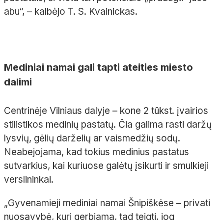
abu“, – kalbėjo T. S. Kvainickas.
Mediniai namai gali tapti ateities miesto
dalimi
Centrinėje Vilniaus dalyje – kone 2 tūkst. įvairios
stilistikos medinių pastatų. Čia galima rasti daržų
lysvių, gėlių darželių ar vaismedžių sodų.
Neabejojama, kad tokius medinius pastatus
sutvarkius, kai kuriuose galėtų įsikurti ir smulkieji
verslininkai.
„Gyvenamieji mediniai namai Šnipiškėse – privati
nuosavybė, kuri gerbiama, tad teigti, jog