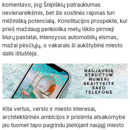
komentavo, jog Šnipiškių patrauklumas
nevienareikšmis, bet šis sostinės rajonas turi
milžinišką potencialą. Konstitucijos prospekte, kur
prieš maždaug penkiolika metų iškilo pirmieji
biurų pastatai, intensyvus automobilių eismas,
mažai pėsčiųjų, o vakarais ši aukštybinė miesto
dalis ištuštėja.
Kita vertus, verslo ir miesto interesai,
architektūrinės ambicijos ir prisiimta atsakomybė
jau tuomet tapo pagrindu plėtojant naująjį miesto