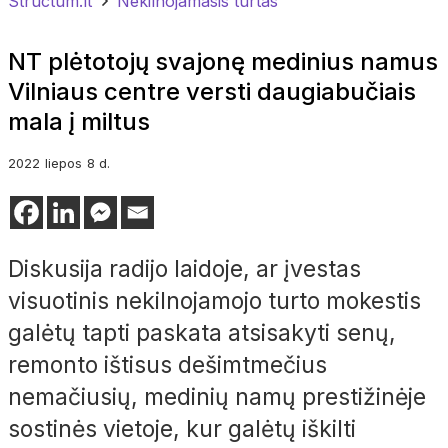
Structum.lt
Nekilnojamasis turtas
NT plėtotojų svajonę medinius namus
Vilniaus centre versti daugiabučiais
mala į miltus
2022
liepos
8 d.
Diskusija radijo laidoje, ar įvestas
visuotinis nekilnojamojo turto mokestis
galėtų tapti paskata atsisakyti senų,
remonto ištisus dešimtmečius
nemačiusių, medinių namų prestižinėje
sostinės vietoje, kur galėtų iškilti