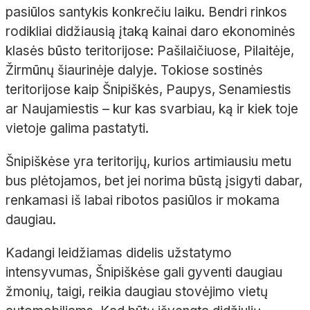
pasiūlos santykis konkrečiu laiku. Bendri rinkos
rodikliai didžiausią įtaką kainai daro ekonominės
klasės būsto teritorijose: Pašilaičiuose, Pilaitėje,
Žirmūnų šiaurinėje dalyje. Tokiose sostinės
teritorijose kaip Šnipiškės, Paupys, Senamiestis
ar Naujamiestis – kur kas svarbiau, ką ir kiek toje
vietoje galima pastatyti.
Šnipiškėse yra teritorijų, kurios artimiausiu metu
bus plėtojamos, bet jei norima būstą įsigyti dabar,
renkamasi iš labai ribotos pasiūlos ir mokama
daugiau.
Kadangi leidžiamas didelis užstatymo
intensyvumas, Šnipiškėse gali gyventi daugiau
žmonių, taigi, reikia daugiau stovėjimo vietų