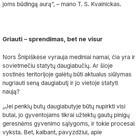
joms būdingą aurą“, – mano T. S. Kvainickas.
Griauti – sprendimas, bet ne visur
Nors Šnipiškėse vyrauja mediniai namai, čia yra ir
sovietmečiu statytų daugiabučių. Ar šioje
sostinės teritorijoje galėtų būti aktualus siūlymas
nugriauti seną daugiabutį ir jo vietoje statyti
naują?
„Jei penkių butų daugiabutyje būtų nupirkti visi
butai, jo gyventojams tikrai užtektų gautų pinigų
geresnėms gyvenimo sąlygoms, ir tokie procesai
vyksta. Bet, kalbant, pavyzdžiui, apie