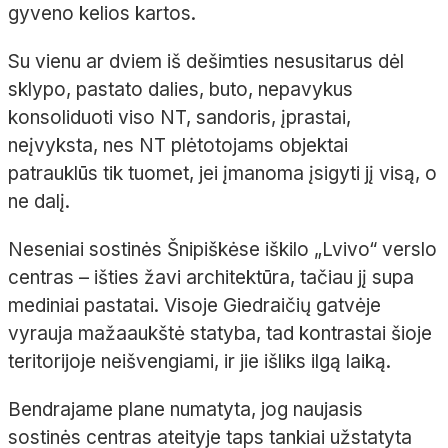
gyveno kelios kartos.
Su vienu ar dviem iš dešimties nesusitarus dėl
sklypo, pastato dalies, buto, nepavykus
konsoliduoti viso NT, sandoris, įprastai,
neįvyksta, nes NT plėtotojams objektai
patrauklūs tik tuomet, jei įmanoma įsigyti jį visą, o
ne dalį.
Neseniai sostinės Šnipiškėse iškilo „Lvivo“ verslo
centras – išties žavi architektūra, tačiau jį supa
mediniai pastatai. Visoje Giedraičių gatvėje
vyrauja mažaaukštė statyba, tad kontrastai šioje
teritorijoje neišvengiami, ir jie išliks ilgą laiką.
Bendrajame plane numatyta, jog naujasis
sostinės centras ateityje taps tankiai užstatyta