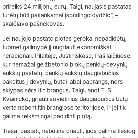
prireiks 24 milijonų eurų. Taigi, naujasis pastatas
turėtų būti pakankamai įspūdingo dydžio“, –
skaičiavo pašnekovas.
Jei naujojo pastato plotas gerokai nepadidėtų,
tuomet galimybė jį nugriauti ekonomiškai
neracionali. Pilaitėje, Justiniškėse, Pašilaičiuose,
kur nemažai gelžbetonio blokų penkių-devynių
aukštų pastatų, penkių aukštų daugiabučius
pakeitus į devynių, butai labai pabrangs, nors
sklypas nėra itin brangus. Taigi, anot T. S.
Kvainicko, griauti sovietinius daugiabučius būtų
verta nebent itin brangiose teritorijose, ir jei tik
galima reikšmingai padidinti plotą.
Tiesa, pastatų nebūtina griauti, juos galima tiesiog