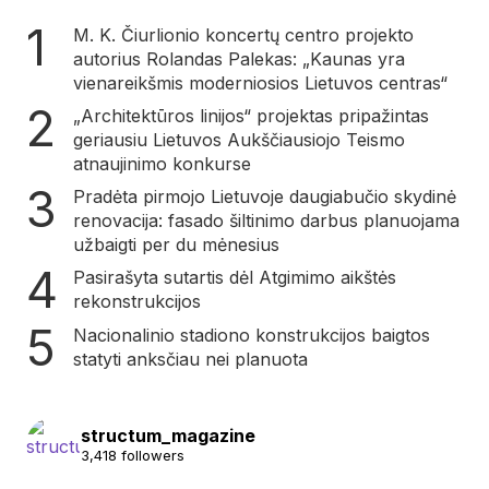
M. K. Čiurlionio koncertų centro projekto
autorius Rolandas Palekas: „Kaunas yra
vienareikšmis moderniosios Lietuvos centras“
„Architektūros linijos“ projektas pripažintas
geriausiu Lietuvos Aukščiausiojo Teismo
atnaujinimo konkurse
Pradėta pirmojo Lietuvoje daugiabučio skydinė
renovacija: fasado šiltinimo darbus planuojama
užbaigti per du mėnesius
Pasirašyta sutartis dėl Atgimimo aikštės
rekonstrukcijos
Nacionalinio stadiono konstrukcijos baigtos
statyti anksčiau nei planuota
structum_magazine
3,418 followers