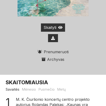
Skaityti
Prenumeruoti
Archyvas
SKAITOMIAUSIA
Savaitės
Mėnesio
Pusmečio
Metų
M. K. Čiurlionio koncertų centro projekto
autorius Rolandas Palekas: „Kaunas yra