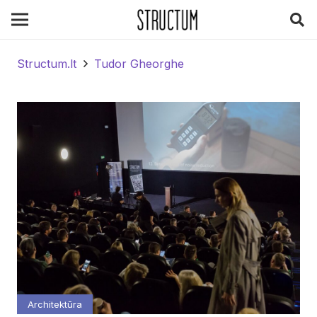
Structum.lt
Tudor Gheorghe
Architektūra