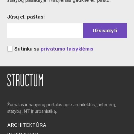
statybų pasaulyje! Naujienas gaukite el. paštu.
Jūsų el. paštas:
Sutinku su
privatumo taisyklėmis
Žurnalas ir naujienų portalas apie architektūrą, interjerą,
statybą, NT ir urbanistiką.
ARCHITEKTŪRA