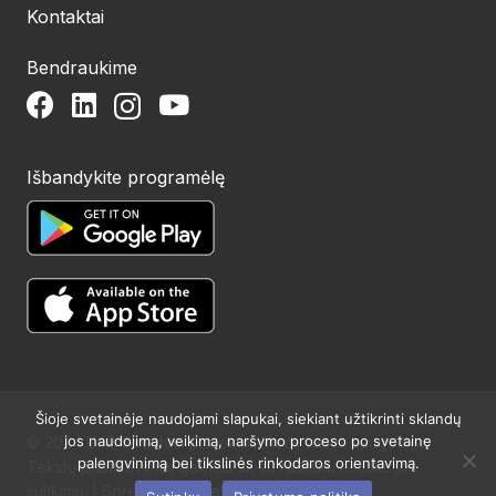
Kontaktai
Bendraukime
Išbandykite programėlę
Šioje svetainėje naudojami slapukai, siekiant užtikrinti sklandų
jos naudojimą, veikimą, naršymo proceso po svetainę
© 2024 UAB Structum projektai. Visos teisės saugomos.
palengvinimą bei tikslinės rinkodaros orientavimą.
Tekstų publikavimas galimas tik su raštišku redakcijos
sutikimu. | Sprendimas:
Websty