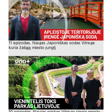
11 epizodas. Naujas Japoniškas sodas Vilniuje
kuria žaliąją miesto jungtį
10 epizodas. Naujas parkas Vilniuje slepia miestą