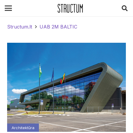
Structum.lt
UAB 2M BALTIC
Architektūra