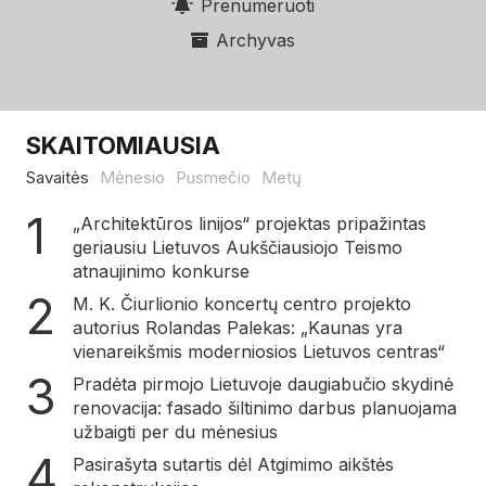
Prenumeruoti
Archyvas
SKAITOMIAUSIA
Savaitės
Mėnesio
Pusmečio
Metų
„Architektūros linijos“ projektas pripažintas
geriausiu Lietuvos Aukščiausiojo Teismo
atnaujinimo konkurse
M. K. Čiurlionio koncertų centro projekto
autorius Rolandas Palekas: „Kaunas yra
vienareikšmis moderniosios Lietuvos centras“
Pradėta pirmojo Lietuvoje daugiabučio skydinė
renovacija: fasado šiltinimo darbus planuojama
užbaigti per du mėnesius
Pasirašyta sutartis dėl Atgimimo aikštės