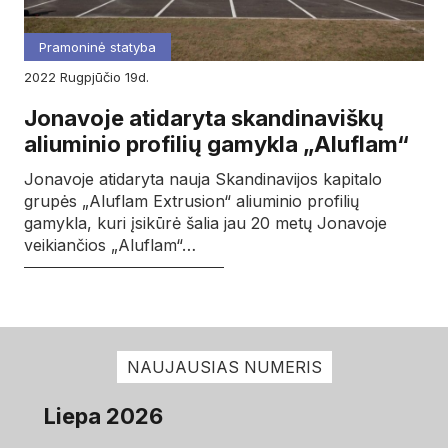
Pramoninė statyba
2022
rugpjūčio
19d.
Jonavoje atidaryta skandinaviškų
aliuminio profilių gamykla „Aluflam“
Jonavoje atidaryta nauja Skandinavijos kapitalo
grupės „Aluflam Extrusion“ aliuminio profilių
gamykla, kuri įsikūrė šalia jau 20 metų Jonavoje
veikiančios „Aluflam“…
NAUJAUSIAS NUMERIS
Liepa 2026