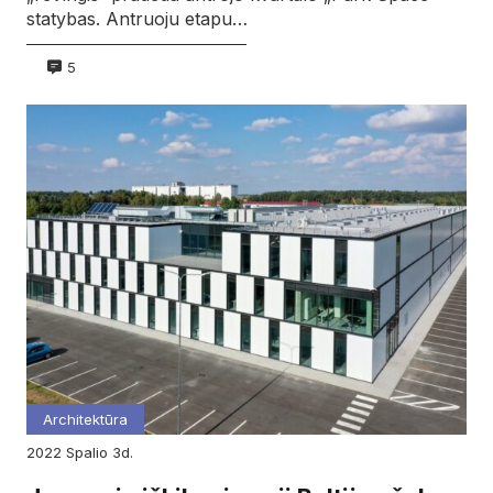
statybas. Antruoju etapu…
5
Architektūra
2022
spalio
3d.