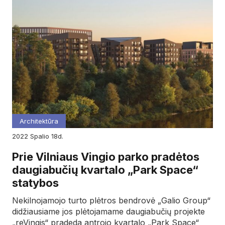
Architektūra
2022
spalio
18d.
Prie Vilniaus Vingio parko pradėtos
daugiabučių kvartalo „Park Space“
statybos
Nekilnojamojo turto plėtros bendrovė „Galio Group“
didžiausiame jos plėtojamame daugiabučių projekte
„reVingis“ pradeda antrojo kvartalo „Park Space“