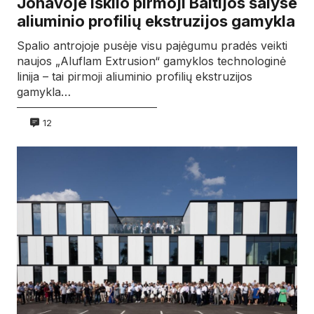
Jonavoje iškilo pirmoji Baltijos šalyse
aliuminio profilių ekstruzijos gamykla
Spalio antrojoje pusėje visu pajėgumu pradės veikti
naujos „Aluflam Extrusion“ gamyklos technologinė
linija – tai pirmoji aliuminio profilių ekstruzijos
gamykla…
12