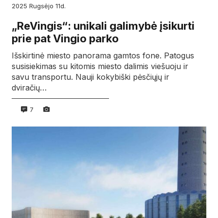
2025
rugsėjo
11d.
„ReVingis“: unikali galimybė įsikurti
prie pat Vingio parko
Išskirtinė miesto panorama gamtos fone. Patogus
susisiekimas su kitomis miesto dalimis viešuoju ir
savu transportu. Nauji kokybiški pėsčiųjų ir
dviračių…
7