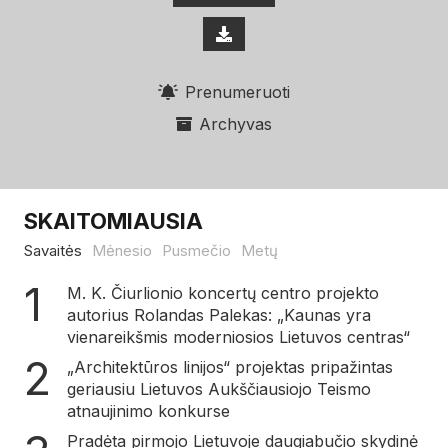
Prenumeruoti
Archyvas
SKAITOMIAUSIA
Savaitės
Mėnesio
Pusmečio
Metų
M. K. Čiurlionio koncertų centro projekto
autorius Rolandas Palekas: „Kaunas yra
vienareikšmis moderniosios Lietuvos centras“
„Architektūros linijos“ projektas pripažintas
geriausiu Lietuvos Aukščiausiojo Teismo
atnaujinimo konkurse
Pradėta pirmojo Lietuvoje daugiabučio skydinė