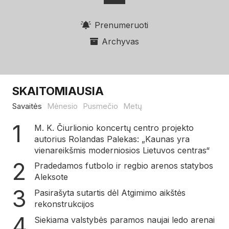
Prenumeruoti
Archyvas
SKAITOMIAUSIA
Savaitės
Mėnesio
Pusmečio
Metų
M. K. Čiurlionio koncertų centro projekto
autorius Rolandas Palekas: „Kaunas yra
vienareikšmis moderniosios Lietuvos centras“
Pradedamos futbolo ir regbio arenos statybos
Aleksote
Pasirašyta sutartis dėl Atgimimo aikštės
rekonstrukcijos
Siekiama valstybės paramos naujai ledo arenai