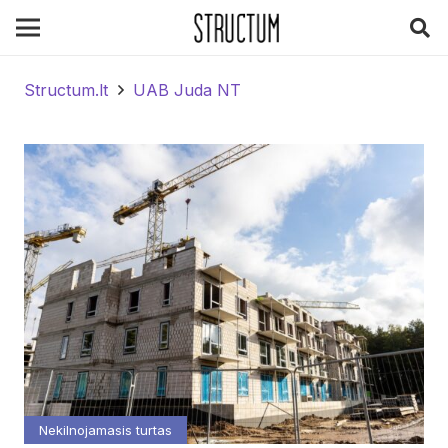
Structum.lt
UAB Juda NT
Nekilnojamasis turtas