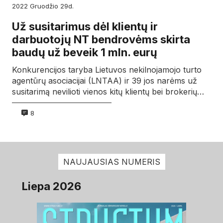
2022
gruodžio
29d.
Už susitarimus dėl klientų ir
darbuotojų NT bendrovėms skirta
baudų už beveik 1 mln. eurų
Konkurencijos taryba Lietuvos nekilnojamojo turto
agentūrų asociacijai (LNTAA) ir 39 jos narėms už
susitarimą nevilioti vienos kitų klientų bei brokerių…
8
NAUJAUSIAS NUMERIS
Liepa 2026