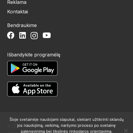
Reklama
Kontaktai
Bendraukime
Išbandykite programėlę
Šioje svetainėje naudojami slapukai, siekiant užtikrinti sklandų
jos naudojimą, veikimą, naršymo proceso po svetainę
© 2024 UAB Structum projektai. Visos teisės saugomos.
palengvinimą bei tikslinės rinkodaros orientavimą.
Tekstų publikavimas galimas tik su raštišku redakcijos