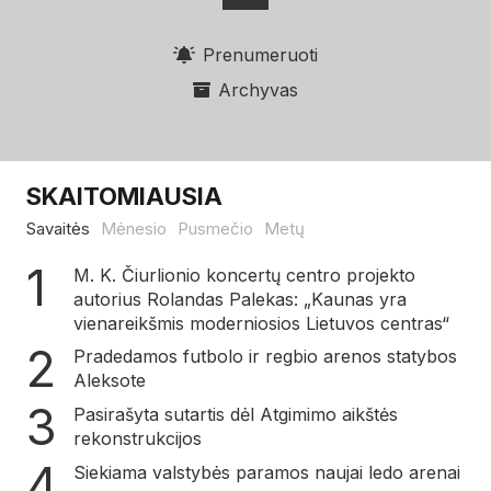
Prenumeruoti
Archyvas
SKAITOMIAUSIA
Savaitės
Mėnesio
Pusmečio
Metų
M. K. Čiurlionio koncertų centro projekto
autorius Rolandas Palekas: „Kaunas yra
vienareikšmis moderniosios Lietuvos centras“
Pradedamos futbolo ir regbio arenos statybos
Aleksote
Pasirašyta sutartis dėl Atgimimo aikštės
rekonstrukcijos
Siekiama valstybės paramos naujai ledo arenai