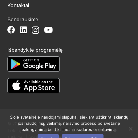
Kontaktai
Bendraukime
Išbandykite programėlę
Šioje svetainėje naudojami slapukai, siekiant užtikrinti sklandų
jos naudojimą, veikimą, naršymo proceso po svetainę
© 2024 UAB Structum projektai. Visos teisės saugomos.
palengvinimą bei tikslinės rinkodaros orientavimą.
Tekstų publikavimas galimas tik su raštišku redakcijos
sutikimu. | Sprendimas:
Websty