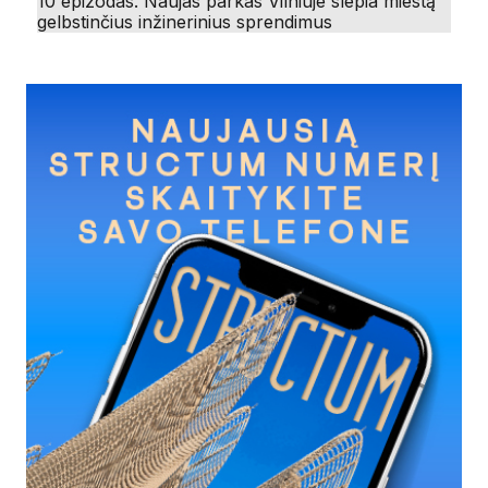
10 epizodas. Naujas parkas Vilniuje slepia miestą
gelbstinčius inžinerinius sprendimus