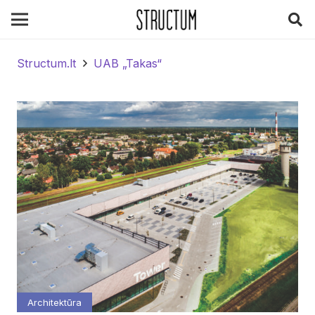
Structum.lt
UAB „Takas“
Architektūra