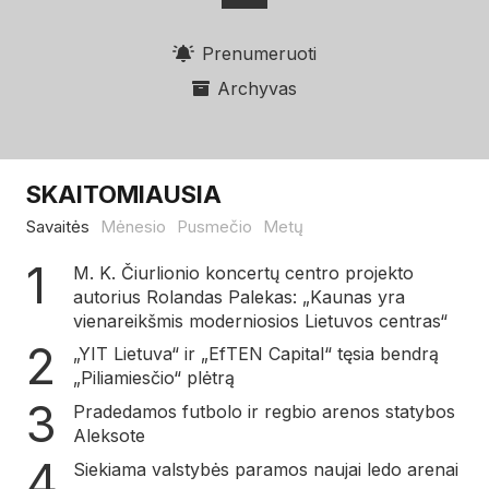
Prenumeruoti
Archyvas
SKAITOMIAUSIA
Savaitės
Mėnesio
Pusmečio
Metų
M. K. Čiurlionio koncertų centro projekto
autorius Rolandas Palekas: „Kaunas yra
vienareikšmis moderniosios Lietuvos centras“
„YIT Lietuva“ ir „EfTEN Capital“ tęsia bendrą
„Piliamiesčio“ plėtrą
Pradedamos futbolo ir regbio arenos statybos
Aleksote
Siekiama valstybės paramos naujai ledo arenai