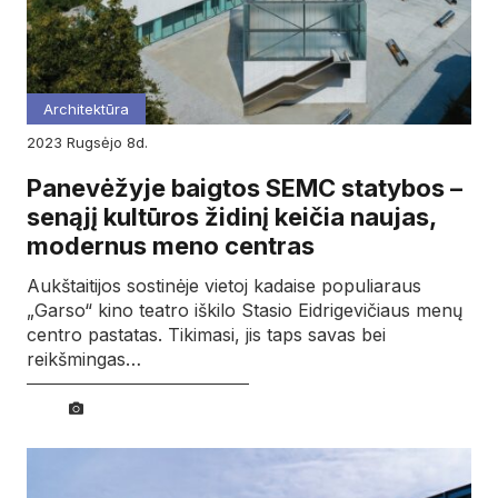
Architektūra
2023
rugsėjo
8d.
Panevėžyje baigtos SEMC statybos –
senąjį kultūros židinį keičia naujas,
modernus meno centras
Aukštaitijos sostinėje vietoj kadaise populiaraus
„Garso“ kino teatro iškilo Stasio Eidrigevičiaus menų
centro pastatas. Tikimasi, jis taps savas bei
reikšmingas…