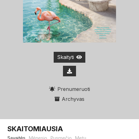
Skaityti
Prenumeruoti
Archyvas
SKAITOMIAUSIA
Savaitės
Mėnesio
Pusmečio
Metų