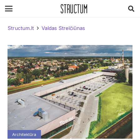
Structum.lt
Valdas Strelčiūnas
Architektūra