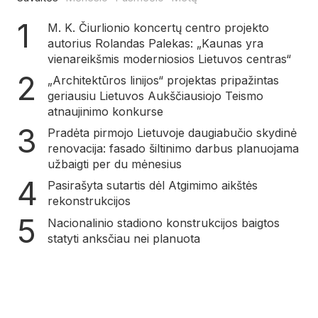
M. K. Čiurlionio koncertų centro projekto
autorius Rolandas Palekas: „Kaunas yra
vienareikšmis moderniosios Lietuvos centras“
„Architektūros linijos“ projektas pripažintas
geriausiu Lietuvos Aukščiausiojo Teismo
atnaujinimo konkurse
Pradėta pirmojo Lietuvoje daugiabučio skydinė
renovacija: fasado šiltinimo darbus planuojama
užbaigti per du mėnesius
Pasirašyta sutartis dėl Atgimimo aikštės
rekonstrukcijos
Nacionalinio stadiono konstrukcijos baigtos
statyti anksčiau nei planuota