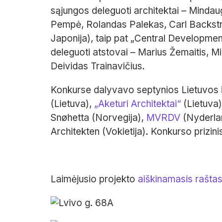
sąjungos deleguoti architektai – Mindaug
Pempė, Rolandas Palekas, Carl Backstr
Japonija), taip pat „Central Developme
deleguoti atstovai – Marius Žemaitis, M
Deividas Trainavičius.
Konkurse dalyvavo septynios Lietuvos i
(Lietuva),
„Aketuri Architektai“
(Lietuva
Snøhetta (Norvegija),
MVRDV
(Nyderlan
Architekten (Vokietija). Konkurso prizini
Laimėjusio projekto
aiškinamasis raštas