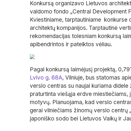
Konkursą organizavo Lietuvos architekt
valdomo fondo „Central Development F
Kviestiniame, tarptautiniame konkurse 
architektų kompanijos. Tarptautinė vert
rekomendacijas tolesniam konkursą laimė
apibendrintos ir pateiktos vėliau.
Pagal konkursą laimėjusį projektą, 0,7
Lvivo g. 68A
, Vilniuje, bus statomas api
verslo centras su naujai kuriama didele
praturtinta viešąja erdve miestiečiams,
motyvų. Planuojama, kad verslo centras
gerai vilniečiams žinomų verslo centrų „
japoniško sodo bei Lietuvos Vaikų ir J