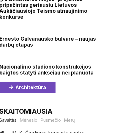
pripažintas geriausiu Lietuvos
Aukščiausiojo Teismo atnaujinimo
konkurse
Ernesto Galvanausko bulvare – naujas
darbų etapas
Nacionalinio stadiono konstrukcijos
baigtos statyti anksčiau nei planuota
Architektūra
SKAITOMIAUSIA
Savaitės
Mėnesio
Pusmečio
Metų
M. K. Čiurlionio koncertų centro