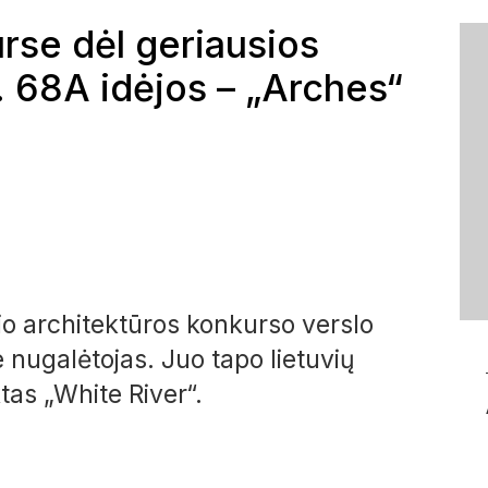
rse dėl geriausios
. 68A idėjos – „Arches“
nio architektūros konkurso verslo
je nugalėtojas. Juo tapo lietuvių
tas „White River“.