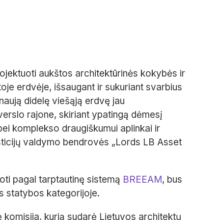
projektuoti aukštos architektūrinės kokybės ir
je erdvėje, išsaugant ir sukuriant svarbius
 naują didelę viešąją erdvę jau
erslo rajone, skiriant ypatingą dėmesį
ei komplekso draugiškumui aplinkai ir
esticijų valdymo bendrovės „Lords LB Asset
oti pagal tarptautinę sistemą
BREEAM
, bus
s statybos kategorijoje.
 komisija, kurią sudarė Lietuvos architektų