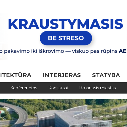
ITEKTŪRA
INTERJERAS
STATYBA
Konferencijos
Konkursai
Išmanusis miestas