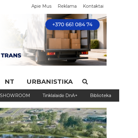
Apie Mus
Reklama
Kontaktai
NT
URBANISTIKA
SHOWROOM
Tinklalaidė DnA+
Biblioteka
Biblio