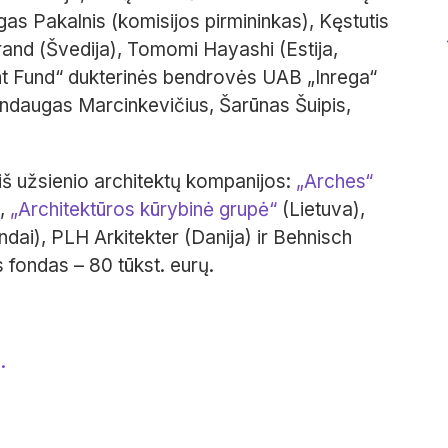
as Pakalnis (komisijos pirmininkas), Kęstutis
and (Švedija), Tomomi Hayashi (Estija,
nt Fund“ dukterinės bendrovės UAB „Inrega“
indaugas Marcinkevičius, Šarūnas Šuipis,
š užsienio architektų kompanijos:
„Arches“
),
„Architektūros kūrybinė grupė“
(Lietuva),
dai), PLH Arkitekter (Danija) ir Behnisch
s fondas – 80 tūkst. eurų.
.