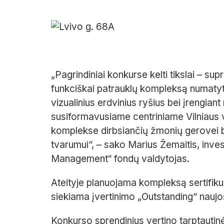
„Pagrindiniai konkurse kelti tikslai – su
funkciškai patrauklų kompleksą numatyto
vizualinius erdvinius ryšius bei įrengiant
susiformavusiame centriniame Vilniaus v
komplekse dirbsiančių žmonių gerovei b
tvarumui“, – sako Marius Žemaitis, inv
Management“ fondų valdytojas.
Ateityje planuojama kompleksą sertifiku
siekiama įvertinimo „Outstanding“ naujo
Konkurso sprendinius vertino tarptautinė