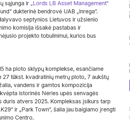
ų sąjunga ir
„Lords LB Asset Management“
und“ dukterinė bendrovė UAB „Inrega“.
dalyvavo septynios Lietuvos ir užsienio
inimo komisija išsakė pastabas ir
jusio projekto tobulinimui, kurios bus
915 ha ploto sklypų komplekse, esančiame
e 27 tūkst. kvadratinių metrų ploto, 7 aukštų
 žalia, vandens ir gamtos kompozicija
 įkvėpta istorinės Neries upės senvagės
 duris atvers 2025. Kompleksas įsikurs tarp
K29“ ir „Park Town“, šalia jau baigiamo įrengti
aunimo Centro.