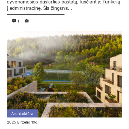
gyvenamosios paskirties pastatą, keičiant jo funkciją
į administracinę. Šis žingsnis…
1
Architektūra
2025
birželio
10d.