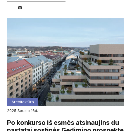
Architektūra
2025
sausio
16d.
Po konkurso iš esmės atsinaujins du
pastatai sostinės Gedimino prospekte