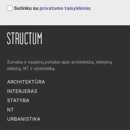
Sutinku su
privatumo taisyklėmis
Žurnalas ir naujienų portalas apie architektūrą, interjerą,
statybą, NT ir urbanistiką.
ARCHITEKTŪRA
INTERJERAS
STATYBA
NT
URBANISTIKA