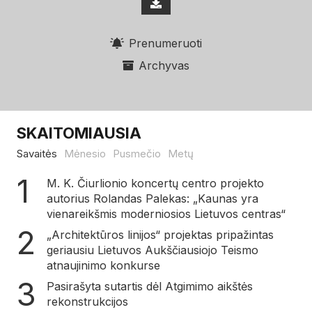
Prenumeruoti
Archyvas
SKAITOMIAUSIA
Savaitės
Mėnesio
Pusmečio
Metų
M. K. Čiurlionio koncertų centro projekto
autorius Rolandas Palekas: „Kaunas yra
vienareikšmis moderniosios Lietuvos centras“
„Architektūros linijos“ projektas pripažintas
geriausiu Lietuvos Aukščiausiojo Teismo
atnaujinimo konkurse
Pasirašyta sutartis dėl Atgimimo aikštės
rekonstrukcijos