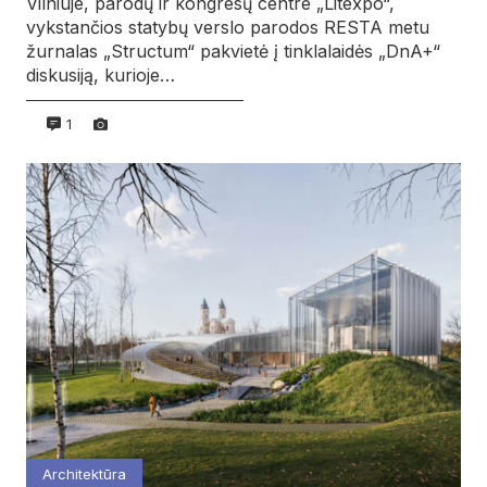
Vilniuje, parodų ir kongresų centre „Litexpo“,
vykstančios statybų verslo parodos RESTA metu
žurnalas „Structum“ pakvietė į tinklalaidės „DnA+“
diskusiją, kurioje…
1
Architektūra