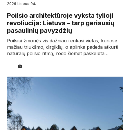
2026
liepos
9d.
Poilsio architektūroje vyksta tylioji
revoliucija: Lietuva – tarp geriausių
pasaulinių pavyzdžių
Poilsiui žmonės vis dažniau renkasi vietas, kuriose
mažiau triukšmo, dirgiklių, o aplinka padeda atkurti
natūralų poilsio ritmą, rodo šiemet paskelbta…