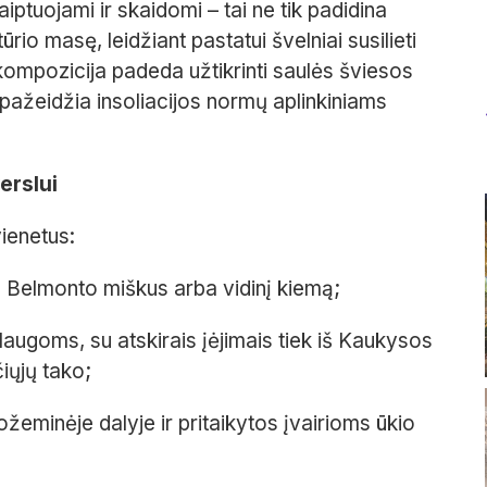
ptuojami ir skaidomi – tai ne tik padidina
rio masę, leidžiant pastatui švelniai susilieti
kompozicija padeda užtikrinti saulės šviesos
ažeidžia insoliacijos normų aplinkiniams
erslui
vienetus:
į Belmonto miškus arba vidinį kiemą;
augoms, su atskirais įėjimais tiek iš Kaukysos
čiųjų tako;
žeminėje dalyje ir pritaikytos įvairioms ūkio