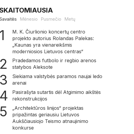
SKAITOMIAUSIA
Savaitės
Mėnesio
Pusmečio
Metų
M. K. Čiurlionio koncertų centro
projekto autorius Rolandas Palekas:
„Kaunas yra vienareikšmis
moderniosios Lietuvos centras“
Pradedamos futbolo ir regbio arenos
statybos Aleksote
Siekiama valstybės paramos naujai ledo
arenai
Pasirašyta sutartis dėl Atgimimo aikštės
rekonstrukcijos
„Architektūros linijos“ projektas
pripažintas geriausiu Lietuvos
Aukščiausiojo Teismo atnaujinimo
konkurse