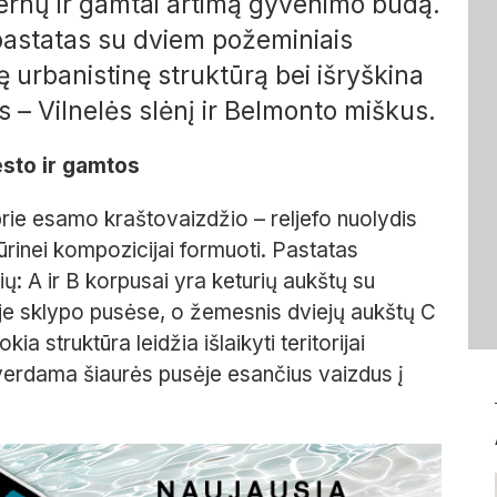
ernų ir gamtai artimą gyvenimo būdą.
pastatas su dviem požeminiais
inę urbanistinę struktūrą bei išryškina
 – Vilnelės slėnį ir Belmonto miškus.
esto ir gamtos
 prie esamo kraštovaizdžio – reljefo nuolydis
ūrinei kompozicijai formuoti. Pastatas
rių: A ir B korpusai yra keturių aukštų su
inėje sklypo pusėse, o žemesnis dviejų aukštų C
ia struktūra leidžia išlaikyti teritorijai
tverdama šiaurės pusėje esančius vaizdus į