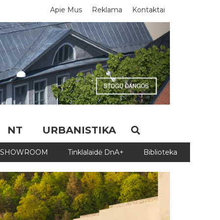
Apie Mus
Reklama
Kontaktai
NT
URBANISTIKA
SHOWROOM
Tinklalaidė DnA+
Biblioteka
Biblio