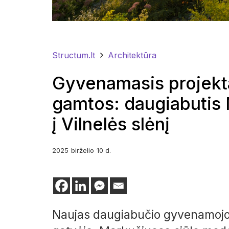
Structum.lt
Architektūra
Gyvenamasis projekta
gamtos: daugiabutis M
į Vilnelės slėnį
2025
birželio
10 d.
Naujas daugiabučio gyvenamojo 