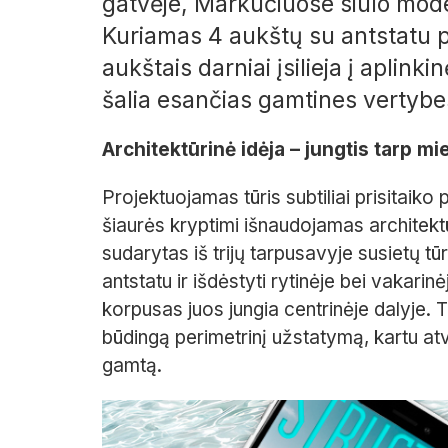
gatvėje, Markučiuose siūlo mod
Kuriamas 4 aukštų su antstatu 
aukštais darniai įsilieja į aplink
šalia esančias gamtines vertybes
Architektūrinė idėja – jungtis tarp mi
Projektuojamas tūris subtiliai prisitaiko
šiaurės kryptimi išnaudojamas architekt
sudarytas iš trijų tarpusavyje susietų tū
antstatu ir išdėstyti rytinėje bei vakar
korpusas juos jungia centrinėje dalyje. Tok
būdingą perimetrinį užstatymą, kartu a
gamtą.