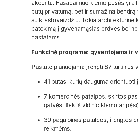
akcentu. Fasadai nuo kiemo pusės yra lai
butų privatumą, bet ir sumažina bendrą tū
su kraštovaizdžiu. Tokia architektūrinė 
patekimą į gyvenamąsias erdves bei nep
pastatams.
Funkcinė programa: gyventojams ir v
Pastate planuojama įrengti 87 turtinius 
41 butas, kurių dauguma orientuoti 
7 komercinės patalpos, skirtos pasl
gatvės, tiek iš vidinio kiemo ar pės
39 pagalbinės patalpos, įrengtos po
reikmėms.