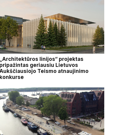
„Architektūros linijos“ projektas
pripažintas geriausiu Lietuvos
Aukščiausiojo Teismo atnaujinimo
konkurse