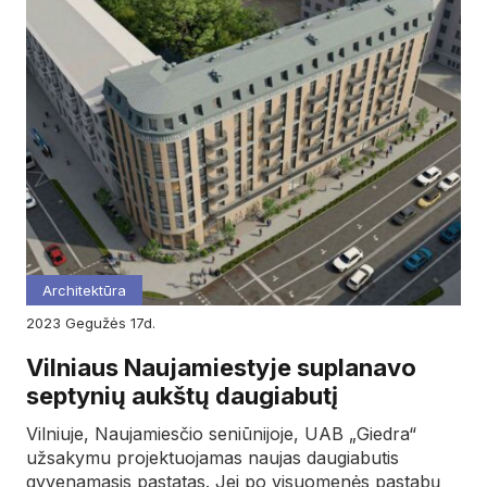
Architektūra
2023
gegužės
17d.
Vilniaus Naujamiestyje suplanavo
septynių aukštų daugiabutį
Vilniuje, Naujamiesčio seniūnijoje, UAB „Giedra“
užsakymu projektuojamas naujas daugiabutis
gyvenamasis pastatas. Jei po visuomenės pastabų