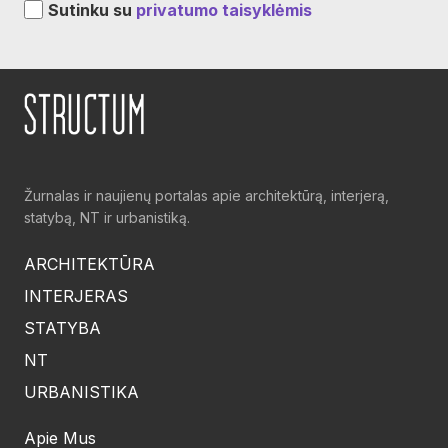
Sutinku su
privatumo taisyklėmis
Žurnalas ir naujienų portalas apie architektūrą, interjerą,
statybą, NT ir urbanistiką.
ARCHITEKTŪRA
INTERJERAS
STATYBA
NT
URBANISTIKA
Apie Mus