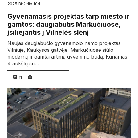
2025
birželio
10d.
Gyvenamasis projektas tarp miesto ir
gamtos: daugiabutis Markučiuose,
įsiliejantis į Vilnelės slėnį
Naujas daugiabučio gyvenamojo namo projektas
Vilniuje, Kaukysos gatvėje, Markučiuose siūlo
modernų ir gamtai artimą gyvenimo būdą. Kuriamas
4 aukštų su…
11