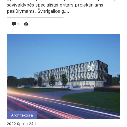
savivaldybės specialistai pritars projektiniams
pasiūlymams, Švitrigailos g.…
1
Architektūra
2022
spalio
24d.