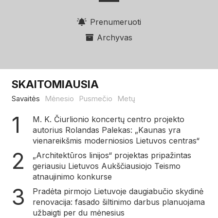
Prenumeruoti
Archyvas
SKAITOMIAUSIA
Savaitės
Mėnesio
Pusmečio
Metų
M. K. Čiurlionio koncertų centro projekto
autorius Rolandas Palekas: „Kaunas yra
vienareikšmis moderniosios Lietuvos centras“
„Architektūros linijos“ projektas pripažintas
geriausiu Lietuvos Aukščiausiojo Teismo
atnaujinimo konkurse
Pradėta pirmojo Lietuvoje daugiabučio skydinė
renovacija: fasado šiltinimo darbus planuojama
užbaigti per du mėnesius