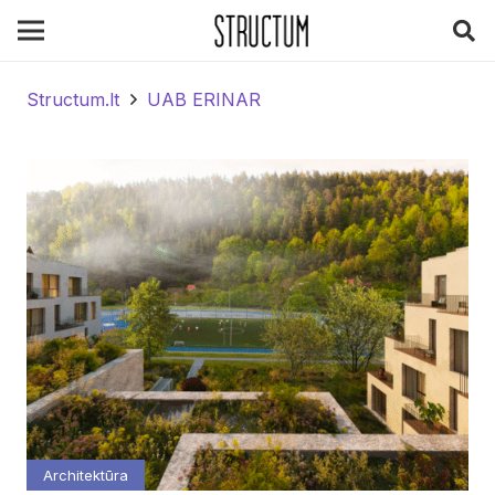
Structum.lt
UAB ERINAR
Architektūra