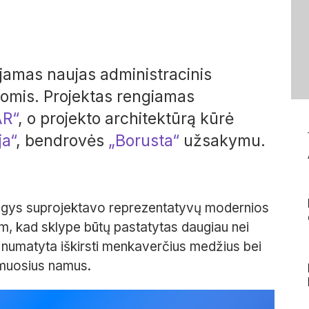
ojamas naujas administracinis
pomis.
Projektas rengiamas
AR“
, o p
rojekto architektūrą kūrė
ja“
, bendrovės
„Borusta“
užsakymu.
 Dagys suprojektavo reprezentatyvų modernios
am, kad sklype būtų pastatytas daugiau nei
, numatyta iškirsti menkaverčius medžius bei
amuosius namus.