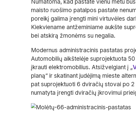
Numatoma, kad pastate vienu metu bus 
maisto ruošimo patalpos pastate nenum
poreikį galima įrengti mini virtuvėles d
Kiekviename antžeminiame aukšte supr
bei atskirą žmonėms su negalia.
Modernus administracinis pastatas pro
Automobilių aikštelėje suprojektuota 50 
įkrauti elektromobilius. Atsižvelgiant į „
V
planą“ ir skatinant judėjimą mieste alte
pat suprojektuoti 6 dviračių stovai po 2 
numatyta įrengti dviračių įkrovimui priei