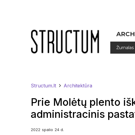
ARCH
Žurnalas
Structum.lt
Architektūra
Prie Molėtų plento išk
administracinis pasta
2022
spalio
24 d.