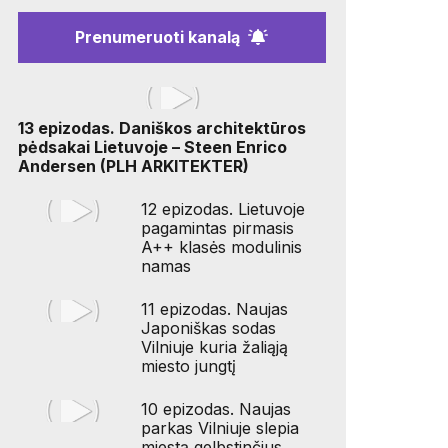
Prenumeruoti kanalą
13 epizodas. Daniškos architektūros
pėdsakai Lietuvoje – Steen Enrico
Andersen (PLH ARKITEKTER)
12 epizodas. Lietuvoje
pagamintas pirmasis
A++ klasės modulinis
namas
11 epizodas. Naujas
Japoniškas sodas
Vilniuje kuria žaliąją
miesto jungtį
10 epizodas. Naujas
parkas Vilniuje slepia
miestą gelbstinčius