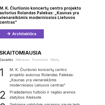
M. K. Čiurlionio koncertų centro projekto
autorius Rolandas Palekas: „Kaunas yra
vienareikšmis moderniosios Lietuvos
centras“
Architektūra
SKAITOMIAUSIA
Savaitės
Mėnesio
Pusmečio
Metų
M. K. Čiurlionio koncertų centro
projekto autorius Rolandas Palekas:
„Kaunas yra vienareikšmis
moderniosios Lietuvos centras“
Pradedamos futbolo ir regbio arenos
statybos Aleksote
Siekiama valstybės paramos naujai ledo