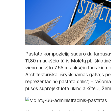
Pastato kompoziciją sudaro du tarpusavyj
11,80 m aukščio tūris Molėtų pl. išklotin
vieno aukšto 7,65 m aukščio tūris kiemo
Architektūriškai išryškinamas gatvės pe
reprezentacinė pastato dalis”, – rašoma
pusės suprojektuota ūkinė aikštelė, žeme