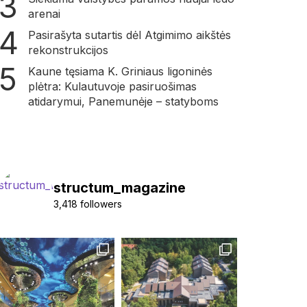
arenai
Pasirašyta sutartis dėl Atgimimo aikštės
rekonstrukcijos
Kaune tęsiama K. Griniaus ligoninės
plėtra: Kulautuvoje pasiruošimas
atidarymui, Panemunėje – statyboms
structum_magazine
3,418 followers