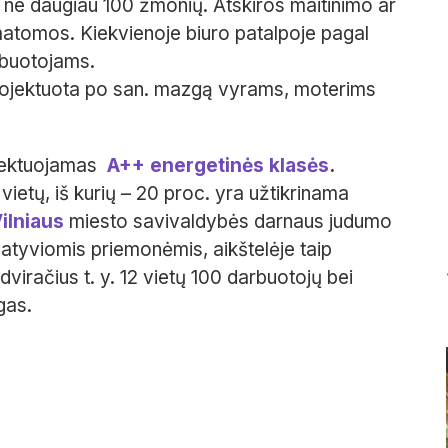
ne daugiau 100 žmonių. Atskiros maitinimo ar
atomos. Kiekvienoje biuro patalpoje pagal
arbuotojams.
ojektuota po san. mazgą vyrams, moterims
jektuojamas
A++ energetinės klasės
.
vietų, iš kurių – 20 proc. yra užtikrinama
ilniaus
miesto savivaldybės darnaus judumo
rnatyviomis priemonėmis, aikštelėje taip
dviračius t. y. 12 vietų 100 darbuotojų bei
gas.