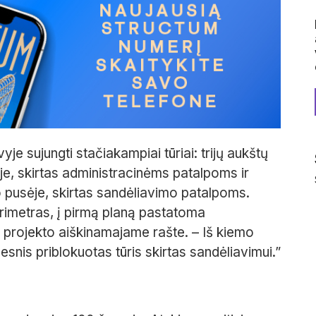
e sujungti stačiakampiai tūriai: trijų aukštų
ėje, skirtas administracinėms patalpoms ir
 pusėje, skirtas sandėliavimo patalpoms.
rimetras, į pirmą planą pastatoma
 projekto aiškinamajame rašte. – Iš kiemo
snis priblokuotas tūris skirtas sandėliavimui.”