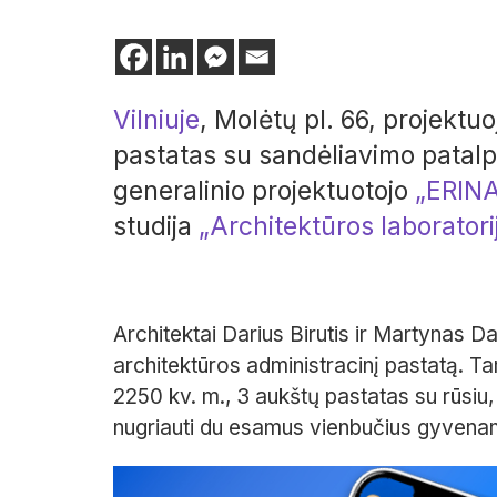
Vilniuje
, Molėtų pl. 66, projektu
pastatas su sandėliavimo patal
generalinio projektuotojo
„ERIN
studija
„Architektūros laboratori
Architektai Darius Birutis ir Martynas
architektūros administracinį pastatą. T
2250 kv. m., 3 aukštų pastatas su rūsiu
nugriauti du esamus vienbučius gyven