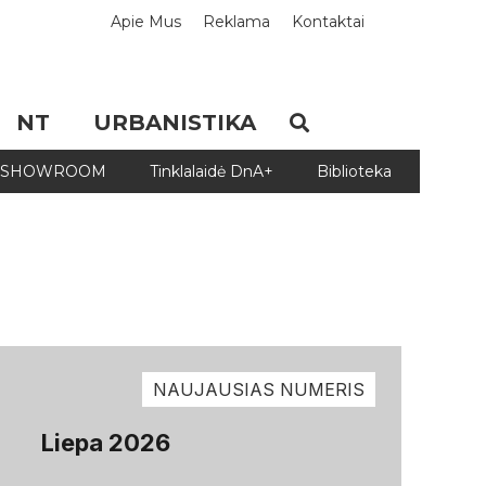
Apie Mus
Reklama
Kontaktai
NT
URBANISTIKA
SHOWROOM
Tinklalaidė DnA+
Biblioteka
Biblio
NAUJAUSIAS NUMERIS
Liepa 2026