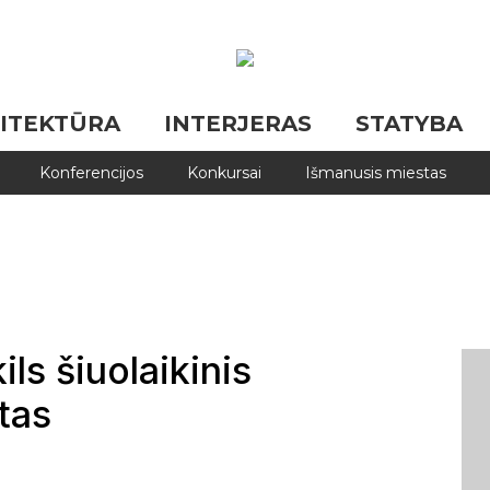
ITEKTŪRA
INTERJERAS
STATYBA
Konferencijos
Konkursai
Išmanusis miestas
ils šiuolaikinis
tas