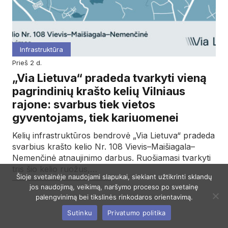
Infrastruktūra
prieš 2 d.
„Via Lietuva“ pradeda tvarkyti vieną
pagrindinių krašto kelių Vilniaus
rajone: svarbus tiek vietos
gyventojams, tiek kariuomenei
Kelių infrastruktūros bendrovė „Via Lietuva“ pradeda
svarbius krašto kelio Nr. 108 Vievis–Maišiagala–
Nemenčinė atnaujinimo darbus. Ruošiamasi tvarkyti
tris šio kelio ruožus,…
Šioje svetainėje naudojami slapukai, siekiant užtikrinti sklandų
jos naudojimą, veikimą, naršymo proceso po svetainę
palengvinimą bei tikslinės rinkodaros orientavimą.
Sutinku
Privatumo politika