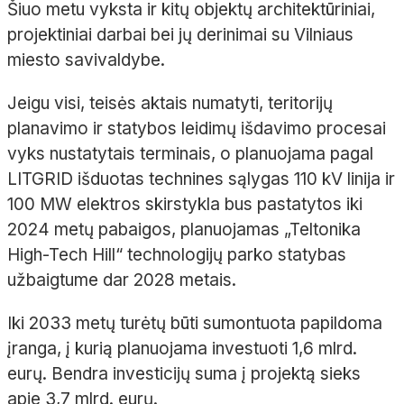
Šiuo metu vyksta ir kitų objektų architektūriniai,
projektiniai darbai bei jų derinimai su Vilniaus
miesto savivaldybe.
Jeigu visi, teisės aktais numatyti, teritorijų
planavimo ir statybos leidimų išdavimo procesai
vyks nustatytais terminais, o planuojama pagal
LITGRID išduotas technines sąlygas 110 kV linija ir
100 MW elektros skirstykla bus pastatytos iki
2024 metų pabaigos, planuojamas „Teltonika
High-Tech Hill“ technologijų parko statybas
užbaigtume dar 2028 metais.
Iki 2033 metų turėtų būti sumontuota papildoma
įranga, į kurią planuojama investuoti 1,6 mlrd.
eurų. Bendra investicijų suma į projektą sieks
apie 3,7 mlrd. eurų.