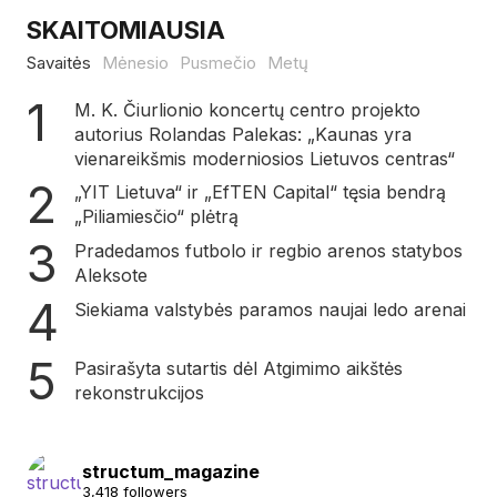
SKAITOMIAUSIA
Savaitės
Mėnesio
Pusmečio
Metų
M. K. Čiurlionio koncertų centro projekto
autorius Rolandas Palekas: „Kaunas yra
vienareikšmis moderniosios Lietuvos centras“
„YIT Lietuva“ ir „EfTEN Capital“ tęsia bendrą
„Piliamiesčio“ plėtrą
Pradedamos futbolo ir regbio arenos statybos
Aleksote
Siekiama valstybės paramos naujai ledo arenai
Pasirašyta sutartis dėl Atgimimo aikštės
rekonstrukcijos
structum_magazine
3,418 followers