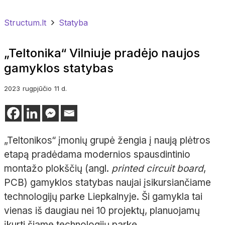
Structum.lt
Statyba
„Teltonika“ Vilniuje pradėjo naujos
gamyklos statybas
2023
rugpjūčio
11 d.
„Teltonikos“ įmonių grupė žengia į naują plėtros
etapą pradėdama modernios spausdintinio
montažo plokščių (angl.
printed circuit board
,
PCB) gamyklos statybas naujai įsikursiančiame
technologijų parke Liepkalnyje. Ši gamykla tai
vienas iš daugiau nei 10 projektų, planuojamų
įkurti šiame technologijų parke.