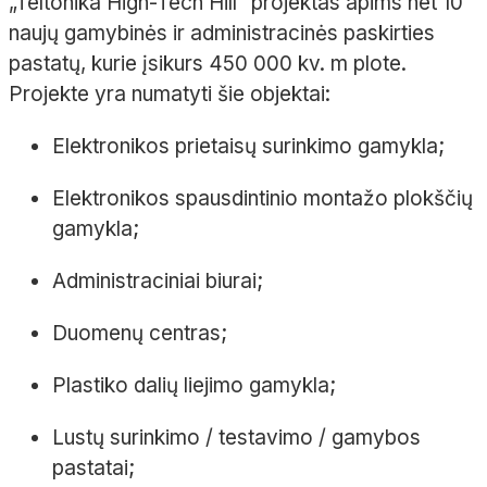
„Teltonika High-Tech Hill“ projektas apims net 10
naujų gamybinės ir administracinės paskirties
pastatų, kurie įsikurs 450 000 kv. m plote.
Projekte yra numatyti šie objektai:
Elektronikos prietaisų surinkimo gamykla;
Elektronikos spausdintinio montažo plokščių
gamykla;
Administraciniai biurai;
Duomenų centras;
Plastiko dalių liejimo gamykla;
Lustų surinkimo / testavimo / gamybos
pastatai;