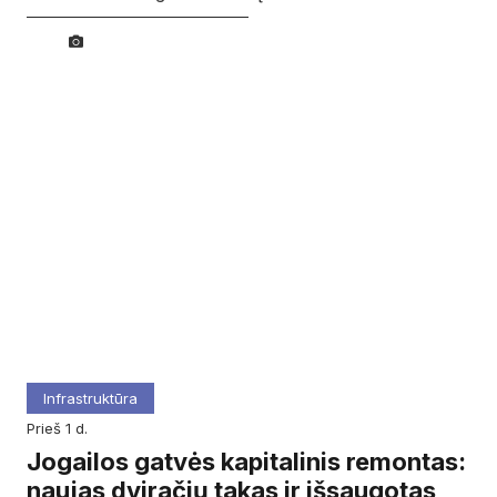
Infrastruktūra
prieš 1 d.
Jogailos gatvės kapitalinis remontas:
naujas dviračių takas ir išsaugotas