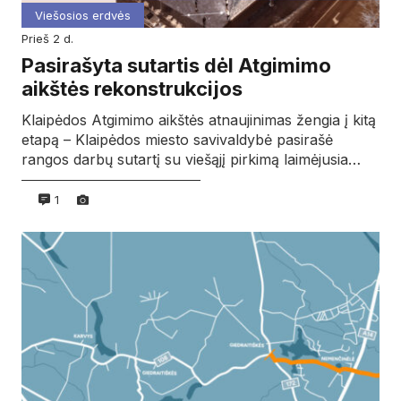
Viešosios erdvės
prieš 2 d.
Pasirašyta sutartis dėl Atgimimo
aikštės rekonstrukcijos
Klaipėdos Atgimimo aikštės atnaujinimas žengia į kitą
etapą – Klaipėdos miesto savivaldybė pasirašė
rangos darbų sutartį su viešąjį pirkimą laimėjusia…
1