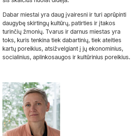
šis skaičius nuolat didėja.
Dabar miestai yra daug įvairesni ir turi aprūpinti
daugybę skirtingų kultūrų, patirties ir įtakos
turinčių žmonių. Tvarus ir darnus miestas yra
toks, kuris tenkina tiek dabartinių, tiek ateities
kartų poreikius, atsižvelgiant į jų ekonominius,
socialinius, aplinkosaugos ir kultūrinius poreikius.