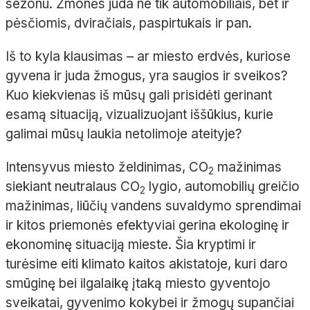
sezonu. Žmonės juda ne tik automobiliais, bet ir
pėsčiomis, dviračiais, paspirtukais ir pan.
Iš to kyla klausimas – ar miesto erdvės, kuriose
gyvena ir juda žmogus, yra saugios ir sveikos?
Kuo kiekvienas iš mūsų gali prisidėti gerinant
esamą situaciją, vizualizuojant iššūkius, kurie
galimai mūsų laukia netolimoje ateityje?
Intensyvus miesto želdinimas, CO
mažinimas
2
siekiant neutralaus CO
lygio, automobilių greičio
2
mažinimas, liūčių vandens suvaldymo sprendimai
ir kitos priemonės efektyviai gerina ekologinę ir
ekonominę situaciją mieste. Šia kryptimi ir
turėsime eiti klimato kaitos akistatoje, kuri daro
smūginę bei ilgalaikę įtaką miesto gyventojo
sveikatai, gyvenimo kokybei ir žmogų supančiai