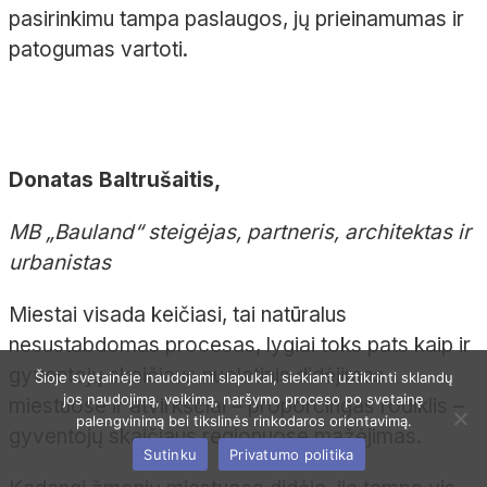
pasirinkimu tampa paslaugos, jų prieinamumas ir
patogumas vartoti.
Donatas Baltrušaitis,
MB „Bauland“ steigėjas, partneris, architektas ir
urbanistas
Miestai visada keičiasi, tai natūralus
nesustabdomas procesas, lygiai toks pats kaip ir
gyventojų skaičiaus nuolatinis didėjimas
Šioje svetainėje naudojami slapukai, siekiant užtikrinti sklandų
jos naudojimą, veikimą, naršymo proceso po svetainę
miestuose ir atvirkščiai – proporcingas rodiklis –
palengvinimą bei tikslinės rinkodaros orientavimą.
gyventojų skaičiaus regionuose mažėjimas.
Sutinku
Privatumo politika