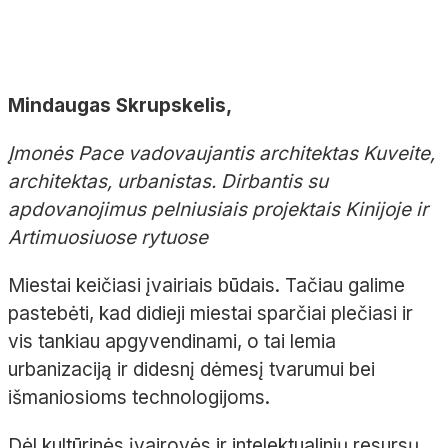
Mindaugas Skrupskelis,
Įmonės Pace vadovaujantis architektas Kuveite,
architektas, urbanistas. Dirbantis su
apdovanojimus pelniusiais projektais Kinijoje ir
Artimuosiuose rytuose
Miestai keičiasi įvairiais būdais. Tačiau galime
pastebėti, kad didieji miestai sparčiai plečiasi ir
vis tankiau apgyvendinami, o tai lemia
urbanizaciją ir didesnį dėmesį tvarumui bei
išmaniosioms technologijoms.
Dėl kultūrinės įvairovės ir intelektualinių resursų