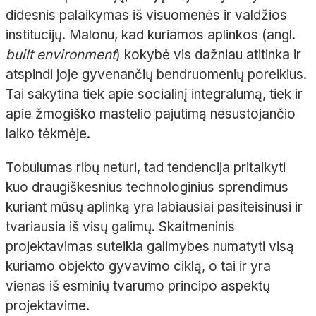
didesnis palaikymas iš visuomenės ir valdžios
institucijų. Malonu, kad kuriamos aplinkos (angl.
built environment
) kokybė vis dažniau atitinka ir
atspindi joje gyvenančių bendruomenių poreikius.
Tai sakytina tiek apie socialinį integralumą, tiek ir
apie žmogiško mastelio pajutimą nesustojančio
laiko tėkmėje.
Tobulumas ribų neturi, tad tendencija pritaikyti
kuo draugiškesnius technologinius sprendimus
kuriant mūsų aplinką yra labiausiai pasiteisinusi ir
tvariausia iš visų galimų. Skaitmeninis
projektavimas suteikia galimybes numatyti visą
kuriamo objekto gyvavimo ciklą, o tai ir yra
vienas iš esminių tvarumo principo aspektų
projektavime.