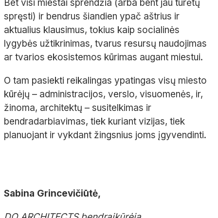
Bet visi miestai sprendžia (arba bent jau turėtų
spręsti) ir bendrus šiandien ypač aštrius ir
aktualius klausimus, tokius kaip socialinės
lygybės užtikrinimas, tvarus resursų naudojimas
ar tvarios ekosistemos kūrimas augant miestui.
O tam pasiekti reikalingas ypatingas visų miesto
kūrėjų – administracijos, verslo, visuomenės, ir,
žinoma, architektų – susitelkimas ir
bendradarbiavimas, tiek kuriant vizijas, tiek
planuojant ir vykdant žingsnius joms įgyvendinti.
Sabina Grincevičiūtė,
DO ARCHITECTS bendraįkūrėja,