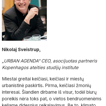
Nikolaj Sveistrup,
„URBAN AGENDA“ CEO, asocijuotas partneris
Kopenhagos ateities studijų institute
Miestai greitai keičiasi, keičiasi ir miestų
urbanistinė paskirtis. Pirma, keičiasi žmonių
interesai. Šiandien dirbame iš visur, todėl biurų
poreikis nėra toks pat, o vietos bendruomenėms
keliame didesnius reikalavimus. Be to, klimato