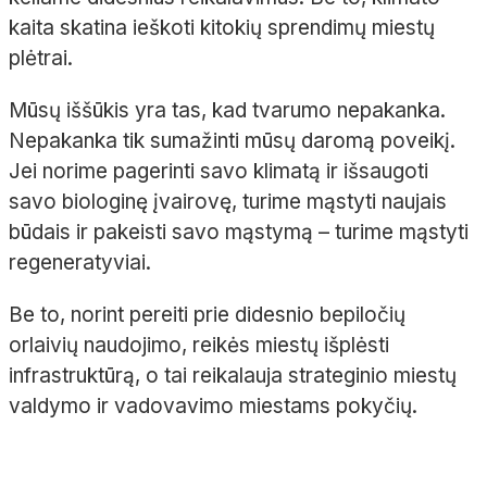
kaita skatina ieškoti kitokių sprendimų miestų
plėtrai.
Mūsų iššūkis yra tas, kad tvarumo nepakanka.
Nepakanka tik sumažinti mūsų daromą poveikį.
Jei norime pagerinti savo klimatą ir išsaugoti
savo biologinę įvairovę, turime mąstyti naujais
būdais ir pakeisti savo mąstymą – turime mąstyti
regeneratyviai.
Be to, norint pereiti prie didesnio bepiločių
orlaivių naudojimo, reikės miestų išplėsti
infrastruktūrą, o tai reikalauja strateginio miestų
valdymo ir vadovavimo miestams pokyčių.