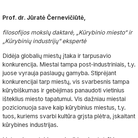
Prof. dr. Jūratė Černevičiūtė,
filosofijos mokslų daktarė, „Kūrybinio miesto“ ir
„Kūrybinių industrijų“ ekspertė
Didėja globalių miestų įtaka ir tarpusavio
konkurencija. Miestai tampa post-industriniais, t.y.
juose vyrauja paslaugų gamyba. Stiprėjant
konkurencijai tarp miestų, vis svarbesnis tampa
kūrybiškumas ir gebėjimas panaudoti vietinius
išteklius miesto tapatumui. Vis dažniau miestai
pozicionuoja save kaip kūrybinius miestus, t.y.
tuos, kuriems svarbi kultūra grįsta plėtra, įskaitant
kūrybines industrijas.