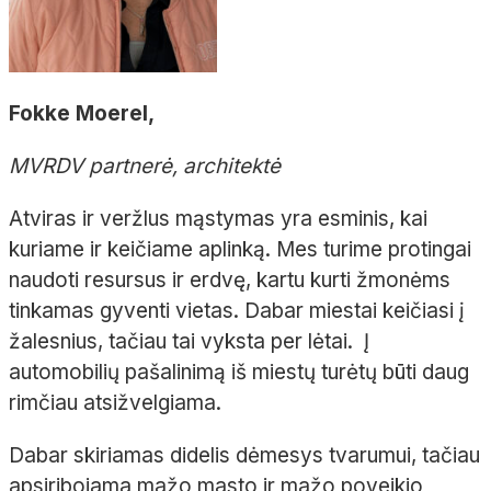
Fokke Moerel,
MVRDV partnerė, architektė
Atviras ir veržlus mąstymas yra esminis, kai
kuriame ir keičiame aplinką. Mes turime protingai
naudoti resursus ir erdvę, kartu kurti žmonėms
tinkamas gyventi vietas. Dabar miestai keičiasi į
žalesnius, tačiau tai vyksta per lėtai. Į
automobilių pašalinimą iš miestų turėtų būti daug
rimčiau atsižvelgiama.
Dabar skiriamas didelis dėmesys tvarumui, tačiau
apsiribojama mažo masto ir mažo poveikio