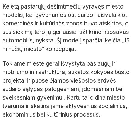
Keletą pastarųjų dešimtmečių vyravęs miesto
modelis, kai gyvenamosios, darbo, laisvalaikio,
komercinės ir kultūrinės zonos buvo atskirtos, o
susisiekimą tarp jų geriausiai užtikrino nuosavas
automobilis, nyksta. Šį modelį sparčiai keičia „15
minučių miesto“ koncepcija.
Tokiame mieste gerai išvystyta paslaugų ir
mobilumo infrastruktūra, aukštos kokybės būsto
projektai ir puoselėjamos viešosios erdvės
sudaro sąlygas patogesniam, įdomesniam bei
sveikesniam gyvenimui. Kartu tai didina miesto
tvarumą ir skatina jame aktyvesnius socialinius,
ekonominius bei kultūrinius procesus.