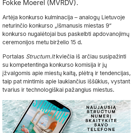
Fokke Moerel (MVRDV).
Artėja konkurso kulminacija – analogų Lietuvoje
neturinčio konkurso „Išmanusis miestas 9“
konkurso nugalėtojai bus paskelbti apdovanojimų
ceremonijos metu birželio 15 d.
Portalas
Structum.lt
kviečia iš arčiau susipažinti
su kompetentinga konkurso komisija ir jų
įžvalgomis apie miestų kaitą, plėtrą ir tendencijas,
taip pat mintimis apie laukiančius iššūkius, vystant
tvarius ir technologiškai pažangius miestus.