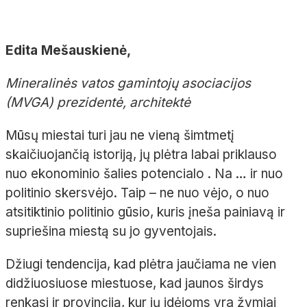
Edita Mešauskienė,
Mineralinės vatos gamintojų asociacijos
(MVGA) prezidentė, architektė
Mūsų miestai turi jau ne vieną šimtmetį
skaičiuojančią istoriją, jų plėtra labai priklauso
nuo ekonominio šalies potencialo . Na … ir nuo
politinio skersvėjo. Taip – ne nuo vėjo, o nuo
atsitiktinio politinio gūsio, kuris įneša painiavą ir
supriešina miestą su jo gyventojais.
Džiugi tendencija, kad plėtra jaučiama ne vien
didžiuosiuose miestuose, kad jaunos širdys
renkasi ir provinciją, kur jų idėjoms yra žymiai