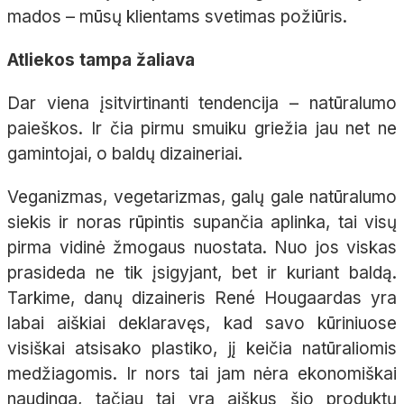
mados – mūsų klientams svetimas požiūris.
Atliekos tampa žaliava
Dar viena įsitvirtinanti tendencija – natūralumo
paieškos. Ir čia pirmu smuiku griežia jau net ne
gamintojai, o baldų dizaineriai.
Veganizmas, vegetarizmas, galų gale natūralumo
siekis ir noras rūpintis supančia aplinka, tai visų
pirma vidinė žmogaus nuostata. Nuo jos viskas
prasideda ne tik įsigyjant, bet ir kuriant baldą.
Tarkime, danų dizaineris René Hougaardas yra
labai aiškiai deklaravęs, kad savo kūriniuose
visiškai atsisako plastiko, jį keičia natūraliomis
medžiagomis. Ir nors tai jam nėra ekonomiškai
naudinga, tačiau tai yra aiškus šio produktų