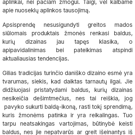
aplinkai, nei pačiam žmogui. Taigi, vėl kalbame
apie nuoseklų aplinkos tausojimą.
Apsisprendę nesusigundyti greitos mados
siūlomais produktais žmonės renkasi baldus,
kurių dizainas jau tapęs klasika, o
apipavidalinimas bei pateikimas atspindi
aktualiausias tendencijas.
Gilias tradicijas turinčio daniško dizaino esmė yra
tvarumas, siekis, kad daiktas tarnautų ilgai. Jie
didžiuojasi pristatydami baldus, kurių dizainas
nesikeičia dešimtmečius, nes tai reiškia, jog
pavyko sukurti baldą-ikoną, rasti tokį sprendimą,
kuris žmonėms patinka ir yra reikalingas. Tuo
tarpu neatsakingas vartojimas, būtinybė keisti
baldus, nes jie nepatvarūs ar greit išeinantys iš