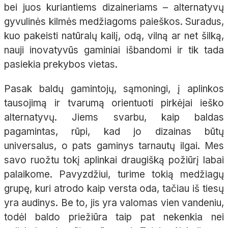
bei juos kuriantiems dizaineriams – alternatyvų
gyvulinės kilmės medžiagoms paieškos. Suradus,
kuo pakeisti natūralų kailį, odą, vilną ar net šilką,
nauji inovatyvūs gaminiai išbandomi ir tik tada
pasiekia prekybos vietas.
Pasak baldų gamintojų, sąmoningi, į aplinkos
tausojimą ir tvarumą orientuoti pirkėjai ieško
alternatyvų. Jiems svarbu, kaip baldas
pagamintas, rūpi, kad jo dizainas būtų
universalus, o pats gaminys tarnautų ilgai. Mes
savo ruožtu tokį aplinkai draugišką požiūrį labai
palaikome. Pavyzdžiui, turime tokią medžiagų
grupę, kuri atrodo kaip versta oda, tačiau iš tiesų
yra audinys. Be to, jis yra valomas vien vandeniu,
todėl baldo priežiūra taip pat nekenkia nei