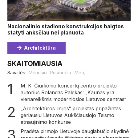
Nacionalinio stadiono konstrukcijos baigtos
statyti anksčiau nei planuota
Architektūra
SKAITOMIAUSIA
Savaitės
Mėnesio
Pusmečio
Metų
M. K. Čiurlionio koncertų centro projekto
autorius Rolandas Palekas: „Kaunas yra
vienareikšmis moderniosios Lietuvos centras“
„Architektūros linijos“ projektas pripažintas
geriausiu Lietuvos Aukščiausiojo Teismo
atnaujinimo konkurse
Pradėta pirmojo Lietuvoje daugiabučio skydinė