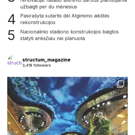
renovacija: fasado šiltinimo darbus planuojama
užbaigti per du mėnesius
Pasirašyta sutartis dėl Atgimimo aikštės
rekonstrukcijos
Nacionalinio stadiono konstrukcijos baigtos
statyti anksčiau nei planuota
structum_magazine
3,418 followers