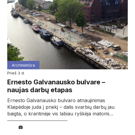
Architektūra
prieš 3 d.
Ernesto Galvanausko bulvare –
naujas darbų etapas
Ernesto Galvanausko bulvaro atnaujinimas
Klaipėdoje juda į priekį – dalis svarbių darbų jau
baigta, o krantinėje vis labiau ryškėja matomi…