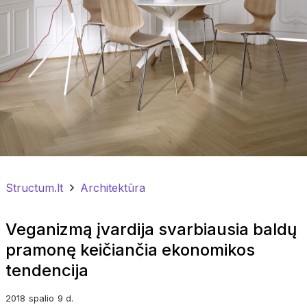
Structum.lt
Architektūra
Veganizmą įvardija svarbiausia baldų
pramonę keičiančia ekonomikos
tendencija
2018
spalio
9 d.