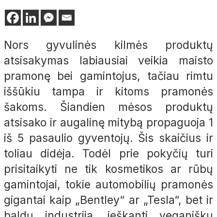
Nors gyvulinės kilmės produktų
atsisakymas labiausiai veikia maisto
pramonę bei gamintojus, tačiau rimtu
iššūkiu tampa ir kitoms pramonės
šakoms. Šiandien mėsos produktų
atsisako ir augalinę mitybą propaguoja 1
iš 5 pasaulio gyventojų. Šis skaičius ir
toliau didėja. Todėl prie pokyčių turi
prisitaikyti ne tik kosmetikos ar rūbų
gamintojai, tokie automobilių pramonės
gigantai kaip „Bentley“ ar „Tesla“, bet ir
baldų industrija, ieškanti veganiškų