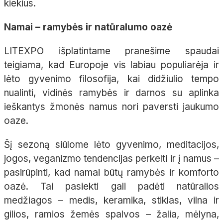
kiekius.
Namai – ramybės ir natūralumo oazė
LITEXPO išplatintame pranešime spaudai
teigiama, kad Europoje vis labiau populiarėja ir
lėto gyvenimo filosofija, kai didžiulio tempo
nualinti, vidinės ramybės ir darnos su aplinka
ieškantys žmonės namus nori paversti jaukumo
oaze.
Šį sezoną siūlome lėto gyvenimo, meditacijos,
jogos, veganizmo tendencijas perkelti ir į namus –
pasirūpinti, kad namai būtų ramybės ir komforto
oazė. Tai pasiekti gali padėti natūralios
medžiagos – medis, keramika, stiklas, vilna ir
gilios, ramios žemės spalvos – žalia, mėlyna,