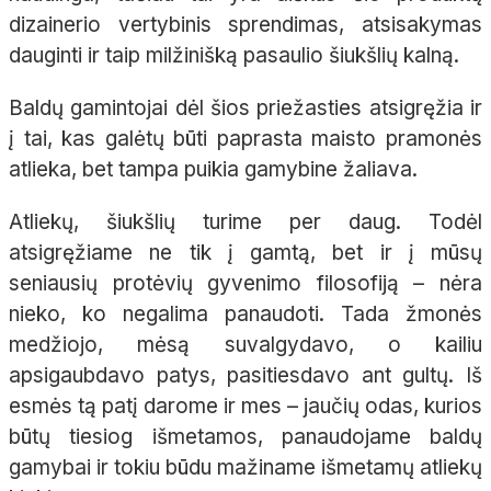
dizainerio vertybinis sprendimas, atsisakymas
dauginti ir taip milžinišką pasaulio šiukšlių kalną.
Baldų gamintojai dėl šios priežasties atsigręžia ir
į tai, kas galėtų būti paprasta maisto pramonės
atlieka, bet tampa puikia gamybine žaliava.
Atliekų, šiukšlių turime per daug. Todėl
atsigręžiame ne tik į gamtą, bet ir į mūsų
seniausių protėvių gyvenimo filosofiją – nėra
nieko, ko negalima panaudoti. Tada žmonės
medžiojo, mėsą suvalgydavo, o kailiu
apsigaubdavo patys, pasitiesdavo ant gultų. Iš
esmės tą patį darome ir mes – jaučių odas, kurios
būtų tiesiog išmetamos, panaudojame baldų
gamybai ir tokiu būdu mažiname išmetamų atliekų