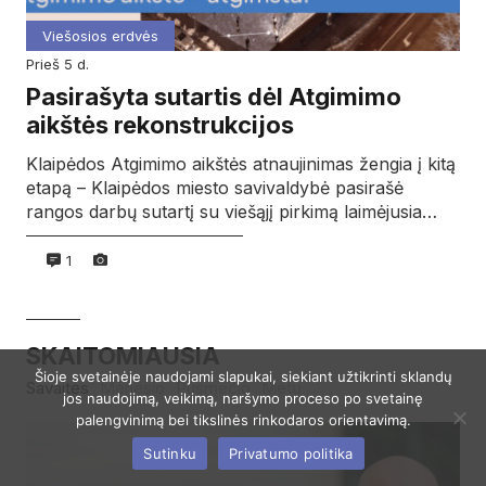
Viešosios erdvės
prieš 5 d.
Pasirašyta sutartis dėl Atgimimo
aikštės rekonstrukcijos
Klaipėdos Atgimimo aikštės atnaujinimas žengia į kitą
etapą – Klaipėdos miesto savivaldybė pasirašė
rangos darbų sutartį su viešąjį pirkimą laimėjusia…
1
SKAITOMIAUSIA
Šioje svetainėje naudojami slapukai, siekiant užtikrinti sklandų
Savaitės
Mėnesio
Pusmečio
Metų
jos naudojimą, veikimą, naršymo proceso po svetainę
palengvinimą bei tikslinės rinkodaros orientavimą.
Sutinku
Privatumo politika