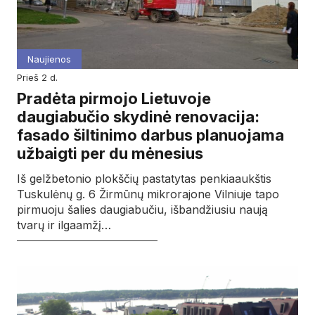
Naujienos
prieš 2 d.
Pradėta pirmojo Lietuvoje
daugiabučio skydinė renovacija:
fasado šiltinimo darbus planuojama
užbaigti per du mėnesius
Iš gelžbetonio plokščių pastatytas penkiaaukštis
Tuskulėnų g. 6 Žirmūnų mikrorajone Vilniuje tapo
pirmuoju šalies daugiabučiu, išbandžiusiu naują
tvarų ir ilgaamžį…