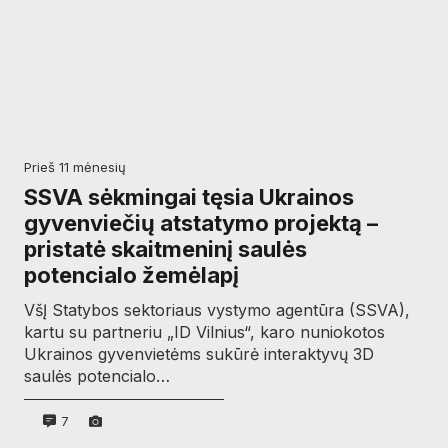
prieš 11 mėnesių
SSVA sėkmingai tęsia Ukrainos
gyvenviečių atstatymo projektą –
pristatė skaitmeninį saulės
potencialo žemėlapį
VšĮ Statybos sektoriaus vystymo agentūra (SSVA),
kartu su partneriu „ID Vilnius“, karo nuniokotos
Ukrainos gyvenvietėms sukūrė interaktyvų 3D
saulės potencialo…
7