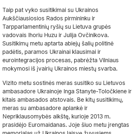
Taip pat vyko susitikimai su Ukrainos
Aukščiausiosios Rados pirmininku ir
Tarpparlamentinių ryšių su Lietuva grupės
vadovais Ihoriu Huzu ir Julija Ovčinikova.
Susitikimų metu aptarta abiejų šalių politinė
padėtis, paramos Ukrainai klausimai ir
eurointegracijos procesas, pabrėžta Vilniaus
mokymosi iš įvairių Ukrainos miestų svarba.
Vizito metu sostinės meras susitiko su Lietuvos
ambasadore Ukrainoje Inga Stanyte-Toločkiene ir
kitais ambasados atstovais. Be kitų susitikimų,
meras su ambasadore aplankė ir
Nepriklausomybės aikštę, kurioje 2013 m.
prasidėjo Euromaidanas. Joje šiuo metu įrengtas
memorialas už Ukrainos laisvę žuvusiems