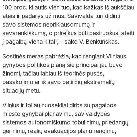
100 proc. kliautis vien tuo, kad kažkas iš aukščiau
ateis ir padarys už mus. Savivalda turi didinti
savo sistemos nepriklausomumą ir
savarankiškumą, o prireikus būti pasiruošusi ateiti
į pagalbą viena kitai“, – sako V. Benkunskas.
Sostinės meras pabrėžia, kad rengiant Vilniaus
gynybos politikos planą šie principai jau buvo
žinomi, tačiau labiau iš teorinės pusės,
pasakojimų ar iš savo patirčių ekstremalių
situacijų metu.
Vilnius ir toliau nuosekliai dirbs su pagalbos
miesto gynybai planavimu, savivaldybės
sistemos autonomiškumo tobulinimu, priedangų
gerinimu, realių evakuacijos planų rengimu,