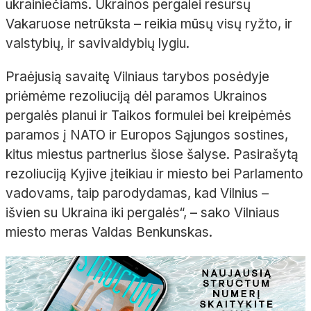
ukrainiečiams. Ukrainos pergalei resursų
Vakaruose netrūksta – reikia mūsų visų ryžto, ir
valstybių, ir savivaldybių lygiu.
Praėjusią savaitę Vilniaus tarybos posėdyje
priėmėme rezoliuciją dėl paramos Ukrainos
pergalės planui ir Taikos formulei bei kreipėmės
paramos į NATO ir Europos Sąjungos sostines,
kitus miestus partnerius šiose šalyse. Pasirašytą
rezoliuciją Kyjive įteikiau ir miesto bei Parlamento
vadovams, taip parodydamas, kad Vilnius –
išvien su Ukraina iki pergalės“, – sako Vilniaus
miesto meras Valdas Benkunskas.