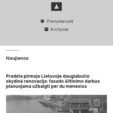
Prenumeruoti
Archyvas
Naujienos
Pradėta pirmojo Lietuvoje daugiabučio
skydinė renovacija: fasado šiltinimo darbus
planuojama užbaigti per du mėnesius