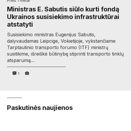
prieš 1 metai
Ministras E. Sabutis siūlo kurti fondą
Ukrainos susisiekimo infrastruktūrai
atstatyti
Susisiekimo ministras Eugenijus Sabutis,
dalyvaudamas Leipcige, Vokietijoje, vykstančiame
Tarptautinio transporto forumo (ITF) ministrų
susitikime, išreiškė būtinybę stiprinti transporto tinklų
atsparumą…
1
Paskutinės naujienos