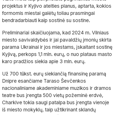
projektus ir Kyjivo ateities planus, aptarta, kokios
formomis miestai galėtų toliau prasmingai
bendradarbiauti kaip sostinė su sostine.
Preliminariai skaičiuojama, kad 2024 m. Vilniaus
miesto savivaldybės ir jai pavaldžių įmonių skirta
parama Ukrainai ir jos miestams, įskaitant sostinę
Kyjivą, perkops 1,1 mln. eurų, o nuo plataus masto
karo pradžios siekia apie 3 mln. eurų.
Už 700 tūkst. eurų siekiančią finansinę paramą
Dnipre esančiame Taraso Ševčenkos
nacionaliniame akademiniame muzikos ir dramos
teatre bus įrengta 500 vietų požeminė erdvė,
Charkive tokia saugi patalpa bus įrengta vienoje
iš miesto mokyklų, taip užtikrinant sklandų