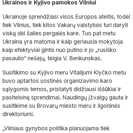
Ukrainos ir Kyjivo pamokos Vilniui
Ukrainoje sprendžiasi visos Europos ateitis, todėl
tiek Vilnius, tiek kitos Vakarų valstybės turi daryti
viską dėl šalies pergalės kare. Tuo pat metu
Ukraina yra matoma ir kaip geriausia mokytoja
kaip efektyviai gintis nuo putino ir jo „rusiško
pasaulio“ nešėjų, teigia V. Benkunskas.
Susitikimo su Kyjivo meru Vitalijumi Klyčko metu
buvo aptartos sostinės organizavimo karo
sąlygomis temos, pristatyti didžiausi iššūkiai ir
pasiteisinę sprendimai. Naudingų įžvalgų gauta ir
susitikime su Brovarų miesto meru ir ligoninės
direktoriumi.
„Vilniaus gynybos politika planuojama tiek