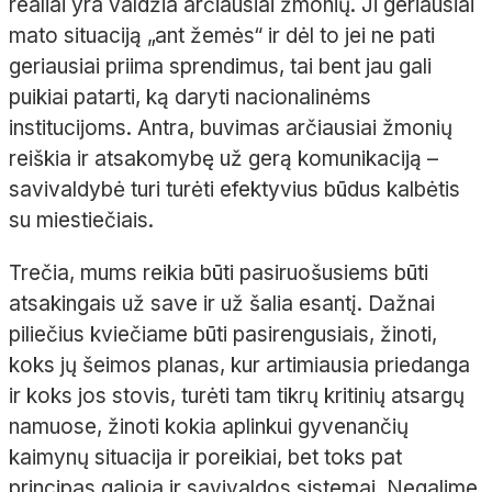
realiai yra valdžia arčiausiai žmonių. Ji geriausiai
mato situaciją „ant žemės“ ir dėl to jei ne pati
geriausiai priima sprendimus, tai bent jau gali
puikiai patarti, ką daryti nacionalinėms
institucijoms. Antra, buvimas arčiausiai žmonių
reiškia ir atsakomybę už gerą komunikaciją –
savivaldybė turi turėti efektyvius būdus kalbėtis
su miestiečiais.
Trečia, mums reikia būti pasiruošusiems būti
atsakingais už save ir už šalia esantį. Dažnai
piliečius kviečiame būti pasirengusiais, žinoti,
koks jų šeimos planas, kur artimiausia priedanga
ir koks jos stovis, turėti tam tikrų kritinių atsargų
namuose, žinoti kokia aplinkui gyvenančių
kaimynų situacija ir poreikiai, bet toks pat
principas galioja ir savivaldos sistemai. Negalime