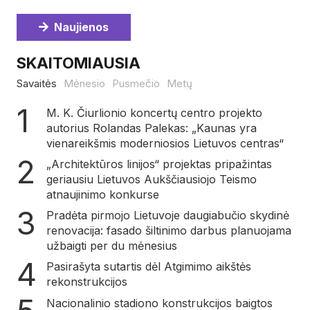
Naujienos
SKAITOMIAUSIA
Savaitės
Mėnesio
Pusmečio
Metų
M. K. Čiurlionio koncertų centro projekto
autorius Rolandas Palekas: „Kaunas yra
vienareikšmis moderniosios Lietuvos centras“
„Architektūros linijos“ projektas pripažintas
geriausiu Lietuvos Aukščiausiojo Teismo
atnaujinimo konkurse
Pradėta pirmojo Lietuvoje daugiabučio skydinė
renovacija: fasado šiltinimo darbus planuojama
užbaigti per du mėnesius
Pasirašyta sutartis dėl Atgimimo aikštės
rekonstrukcijos
Nacionalinio stadiono konstrukcijos baigtos