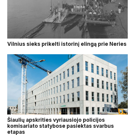
Vilnius sieks prikelti istorinį elingą prie Neries
Šiaulių apskrities vyriausiojo policijos
komisariato statybose pasiektas svarbus
etapas