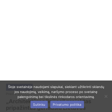
Šioje svetainėje naudojami slapukai, siekiant užtikrinti sklandų
Architektūra
jos naudojimą, veikimą, naršymo proceso po svetainę
prieš 2 d.
palengvinimą bei tikslinės rinkodaros orientavimą.
„Architektūros linijos“ projektas
Sutinku
Privatumo politika
pripažintas geriausiu Lietuvos