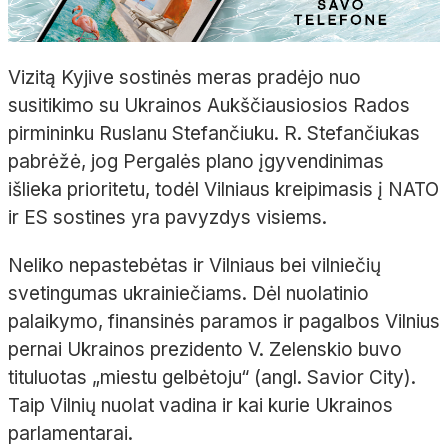
Vizitą Kyjive sostinės meras pradėjo nuo
susitikimo su Ukrainos Aukščiausiosios Rados
pirmininku Ruslanu Stefančiuku. R. Stefančiukas
pabrėžė, jog Pergalės plano įgyvendinimas
išlieka prioritetu, todėl Vilniaus kreipimasis į NATO
ir ES sostines yra pavyzdys visiems.
Neliko nepastebėtas ir Vilniaus bei vilniečių
svetingumas ukrainiečiams. Dėl nuolatinio
palaikymo, finansinės paramos ir pagalbos Vilnius
pernai Ukrainos prezidento V. Zelenskio buvo
tituluotas „miestu gelbėtoju“ (angl. Savior City).
Taip Vilnių nuolat vadina ir kai kurie Ukrainos
parlamentarai.