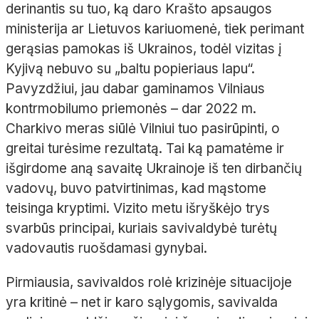
derinantis su tuo, ką daro Krašto apsaugos
ministerija ar Lietuvos kariuomenė, tiek perimant
gerąsias pamokas iš Ukrainos, todėl vizitas į
Kyjivą nebuvo su „baltu popieriaus lapu“.
Pavyzdžiui, jau dabar gaminamos Vilniaus
kontrmobilumo priemonės – dar 2022 m.
Charkivo meras siūlė Vilniui tuo pasirūpinti, o
greitai turėsime rezultatą. Tai ką pamatėme ir
išgirdome aną savaitę Ukrainoje iš ten dirbančių
vadovų, buvo patvirtinimas, kad mąstome
teisinga kryptimi. Vizito metu išryškėjo trys
svarbūs principai, kuriais savivaldybė turėtų
vadovautis ruošdamasi gynybai.
Pirmiausia, savivaldos rolė krizinėje situacijoje
yra kritinė – net ir karo sąlygomis, savivalda