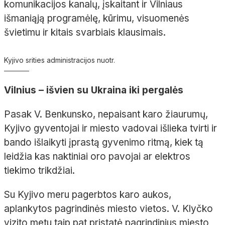
komunikacijos kanalų, įskaitant ir Vilniaus
išmaniąją programėlę, kūrimu, visuomenės
švietimu ir kitais svarbiais klausimais.
Kyjivo srities administracijos nuotr.
Vilnius – išvien su Ukraina iki pergalės
Pasak V. Benkunsko, nepaisant karo žiaurumų,
Kyjivo gyventojai ir miesto vadovai išlieka tvirti ir
bando išlaikyti įprastą gyvenimo ritmą, kiek tą
leidžia kas naktiniai oro pavojai ar elektros
tiekimo trikdžiai.
Su Kyjivo meru pagerbtos karo aukos,
aplankytos pagrindinės miesto vietos. V. Klyčko
vizito metu taip pat pristatė pagrindinius miesto