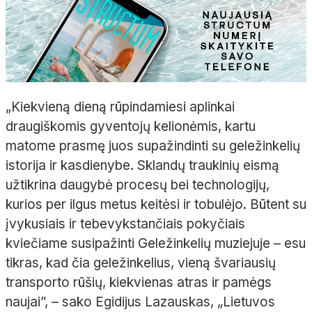
„Kiekvieną dieną rūpindamiesi aplinkai
draugiškomis gyventojų kelionėmis, kartu
matome prasmę juos supažindinti su geležinkelių
istorija ir kasdienybe. Sklandų traukinių eismą
užtikrina daugybė procesų bei technologijų,
kurios per ilgus metus keitėsi ir tobulėjo. Būtent su
įvykusiais ir tebevykstančiais pokyčiais
kviečiame susipažinti Geležinkelių muziejuje – esu
tikras, kad čia geležinkelius, vieną švariausių
transporto rūšių, kiekvienas atras ir pamėgs
naujai”, – sako Egidijus Lazauskas, „Lietuvos