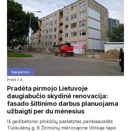
Naujienos
prieš 1 d.
Pradėta pirmojo Lietuvoje
daugiabučio skydinė renovacija:
fasado šiltinimo darbus planuojama
užbaigti per du mėnesius
Iš gelžbetonio plokščių pastatytas penkiaaukštis
Tuskulėnų g. 6 Žirmūnų mikrorajone Vilniuje tapo