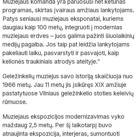
Muziejaus komanda yra paruošusi net keturias
programas, skirtas įvairaus amžiaus lankytojams.
Patys seniausi muziejaus eksponatai, kuriems
daugiau kaip 100 metų, integruoti į modernias
muziejaus erdves – juos galima pažinti šiuolaikinių
medijų pagalba. Jos taip pat leidžia lankytojams
pakeliauti laiku, pasvarstyti ir pasvajoti, kaip
kelionės traukiniais atrodys ateityje.”
Geležinkelių muziejus savo istoriją skaičiuoja nuo
1966 metų. Jau 11 metų jis įsikūręs XIX amžiuje
pastatytuose Vilniaus geležinkelio stoties keleivių
rūmuose.
Muziejaus ekspozicijos modernizavimas vyko
maždaug 2,5 metų. Per šį laikotarpį buvo
atnaujinta ekspozicija, interjeras, sumontuoti