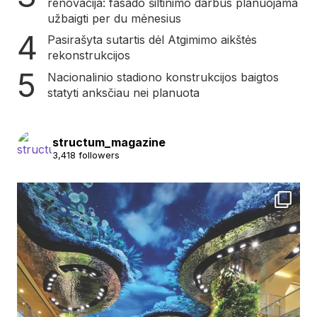
renovacija: fasado šiltinimo darbus planuojama
užbaigti per du mėnesius
Pasirašyta sutartis dėl Atgimimo aikštės
rekonstrukcijos
Nacionalinio stadiono konstrukcijos baigtos
statyti anksčiau nei planuota
structum_magazine
3,418 followers