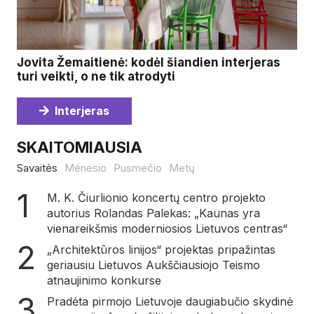
Jovita Žemaitienė: kodėl šiandien interjeras
turi veikti, o ne tik atrodyti
Interjeras
SKAITOMIAUSIA
Savaitės
Mėnesio
Pusmečio
Metų
M. K. Čiurlionio koncertų centro projekto
autorius Rolandas Palekas: „Kaunas yra
vienareikšmis moderniosios Lietuvos centras“
„Architektūros linijos“ projektas pripažintas
geriausiu Lietuvos Aukščiausiojo Teismo
atnaujinimo konkurse
Pradėta pirmojo Lietuvoje daugiabučio skydinė