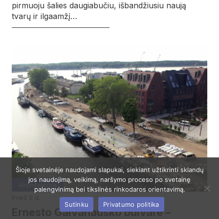
pirmuoju šalies daugiabučiu, išbandžiusiu naują
tvarų ir ilgaamžį…
Šioje svetainėje naudojami slapukai, siekiant užtikrinti sklandų
jos naudojimą, veikimą, naršymo proceso po svetainę
Architektūra
palengvinimą bei tikslinės rinkodaros orientavimą.
prieš 2 d.
Sutinku
Privatumo politika
Ernesto Galvanausko bulvare –