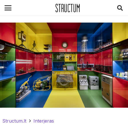
Structum.lt
Interjeras