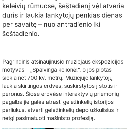
keleivių rūmuose, šeštadienį vėl atveria
duris ir laukia lankytojų penkias dienas
per savaitę – nuo antradienio iki
šeštadienio.
Pagrindinis atsinaujinusio muziejaus ekspozicijos
motyvas – „Spalvinga kelionė!”, o jos plotas
siekia net 700 kv. metrų. Muziejuje lankytojų
laukia skirtingos erdvės, suskirstytos į stotis ir
peronus. Šiose erdvėse interaktyvių priemonių
pagalba jie galės atrasti geležinkelių istorijos
perliukus, atverti geležinkelių depo užkulisius ir
netgi pasimatuoti mašinisto profesiją.