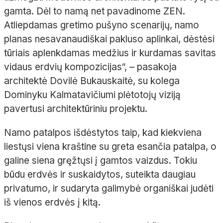
gamta. Dėl to namą net pavadinome ZEN.
Atliepdamas gretimo pušyno scenarijų, namo
planas nesavanaudiškai pakluso aplinkai, dėstėsi
tūriais aplenkdamas medžius ir kurdamas savitas
vidaus erdvių kompozicijas“,
– pasakoja
architektė Dovilė
Bukauskaitė
, su kolega
Dominyku
Kalmatavičiumi
plėtotojų viziją
pavertusi architektūriniu projektu.
Namo patalpos išdėstytos taip, kad kiekviena
liestųsi viena kraštine su greta esančia patalpa, o
galine siena gręžtųsi į gamtos vaizdus. Tokiu
būdu erdvės ir suskaidytos, suteikta daugiau
privatumo, ir sudaryta galimybė organiškai judėti
iš vienos erdvės į kitą.