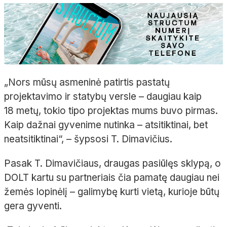
„Nors mūsų asmeninė patirtis pastatų
projektavimo ir statybų versle
– daugiau kaip
18
metų, tokio tipo projektas mums buvo pirmas.
Kaip dažnai gyvenime nutinka
– atsitiktinai, bet
neatsitiktinai“,
– šypsosi T.
Dimavičius.
Pasak T. Dimavičiaus, draugas pasiūlęs sklypą,
o
DOLT kartu
su
partneriais
čia
pamatę daugiau nei
žemės lopinėlį
– galimybę kurti vietą, kurioje būtų
gera gyventi.