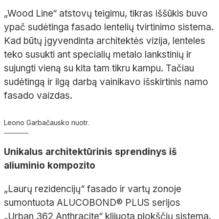
„
Wood
Line“ atstovų teigimu, tikras iššūkis buvo
ypač sudėtinga fasado lentelių tvirtinimo sistema.
Kad būtų įgyvendinta architektės vizija, lenteles
teko susukti ant specialių metalo
lankstinių
ir
sujungti vieną su kita tam tikru kampu. Tačiau
sudėtingą ir ilgą darbą vainikavo išskirtinis namo
fasado vaizdas.
Leono Garbačausko nuotr.
Unikalus architektūrinis sprendinys iš
aliuminio kompozito
„Laurų rezidencijų“ fasado ir vartų zonoje
sumon
tuota ALUCOBOND
®
PLUS serijos
„Urban
362
Anthracite
“ klijuota plokščių sistema.