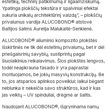
estetiką, techninį patikimumą ir ilgaamžiškumą.
Ypatinga plokščių tekstūra ir spalviniai efektai
sukuria unikalų architektūrinį vaizdą“,
– plokščių
privalumus vardija ALUCOBOND
®
atstovė
Baltijos šalims Aurelija
Malukaitė-Senkienė
.
ALUCOBOND
®
aliuminio kompozito plokštės
išskirtinės ne tik dėl estetinių privalumų, bet ir dėl
priešgaisrinių savybių, sustiprintų pagal
šiuolaikinius reikalavimus. Šios plokštės lengvos,
todėl neapkrauna fasado ir yra paprastai
montuojamos, be jokių masyvių konstrukcijų. Be
to, jos atsparios aplinkos poveikiui: laikui bėgant
neblunka ir nekeičia savo struktūros, kad ir kas
jas veiktų
– UV spinduliai, drėgmė ar šaltis.
Naudojant ALUCOBOND
®
, išgryninama namų