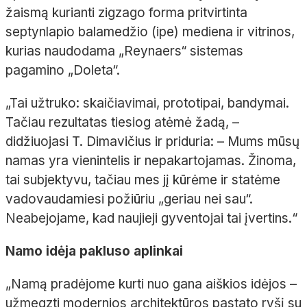
žaismą kurianti zigzago forma pritvirtinta
septynlapio
balamedžio
(
ipe
) mediena ir vitrinos,
kurias naudodama „
Reynaers
“ sistemas
pagamino „
Doleta
“.
„Tai užtruko: skaičiavimai, prototipai, bandymai.
Tačiau rezultatas tiesiog atėmė žadą,
–
didžiuojasi T.
Dimavičius ir priduria:
– Mums mūsų
namas yra vienintelis ir nepakartojamas. Žinoma,
tai subjektyvu, tačiau mes jį kūrėme ir statėme
vadovaudamiesi požiūriu „geriau nei sau“.
Neabejojame, kad naujieji gyventojai tai įvertins.“
Namo idėja pakluso aplinkai
„Namą pradėjome kurti nuo gana aiškios idėjos
–
užmegzti modernios architektūros pastato ryšį su