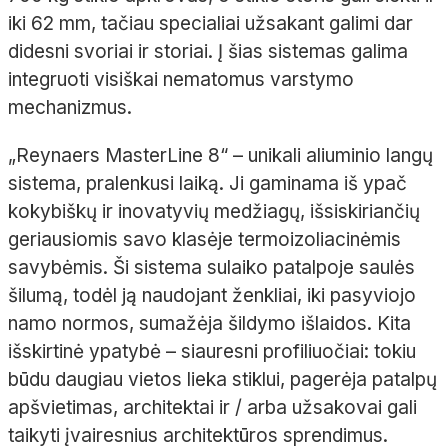
iki 62
mm, tačiau specialiai užsakant galimi dar
didesni svoriai ir storiai. Į šias sistemas galima
integruoti visiškai nematomus varstymo
mechanizmus.
„
Reynaers
MasterLine
8“ – unikali aliuminio langų
sistema, pralenkusi laiką. Ji gaminama iš ypač
kokybiškų ir inovatyvių medžiagų, išsiskiriančių
geriausiomis savo klasėje termoizoliacinėmis
savybėmis. Ši sistema sulaiko patalpoje saulės
šilumą, todėl ją naudojant ženkliai, iki pasyviojo
namo normos, sumažėja šildymo išlaidos. Kita
išskirtinė ypatybė
– siauresni
profiliuočiai
: tokiu
būdu daugiau vietos lieka stiklui, pagerėja patalpų
apšvietimas, architektai ir
/
arba užsakovai gali
taikyti įvairesnius architektūros sprendimus.