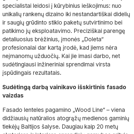
specialistai leidosi į kūrybinius ieškojimus: nuo
unikalių rankenų dizaino iki nestandartiškai didelių
ir saugių grūdinto stiklo paketų sutvirtinimo bei
patikimo jų eksploatavimo. Preciziškai parengę
detaliuosius brėžinius, įmonės „
Doleta
“
profesionalai dar kartą įrodė, kad jiems nėra
neįmanomų užduočių. Kai jie imasi darbo, net
sudėtingiausi inžineriniai sprendimai virsta
įspūdingais rezultatais.
Sudėtingą darbą vainikavo išskirtinis fasado
vaizdas
Fasado lenteles pagamino „
Wood
Line“
– viena
didžiausių natūralios atogrąžų medienos gaminių
tiekėjų Baltijos šalyse. Daugiau kaip 20
metų