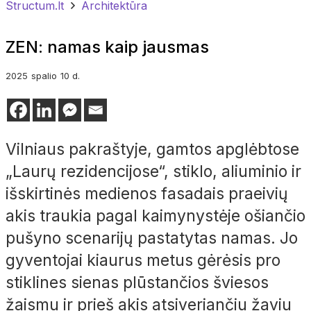
Structum.lt
Architektūra
ZEN: namas kaip jausmas
2025
spalio
10 d.
Vilniaus pakraštyje, gamtos apglėbtose
„Laurų rezidencijose“, stiklo, aliuminio ir
išskirtinės medienos fasadais praeivių
akis traukia pagal kaimynystėje ošiančio
pušyno scenarijų pastatytas namas. Jo
gyventojai kiaurus metus gėrėsis pro
stiklines sienas plūstančios šviesos
žaismu ir prieš akis atsiveriančiu žaviu