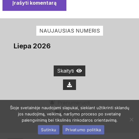
Įrašyti komentarą
NAUJAUSIAS NUMERIS
Liepa 2026
Skaityti
Prenumeruoti
Šioje svetainėje naudojami slapukai, siekiant užtikrinti sklandų
Archyvas
jos naudojimą, veikimą, naršymo proceso po svetainę
palengvinimą bei tikslinės rinkodaros orientavimą.
Sutinku
Privatumo politika