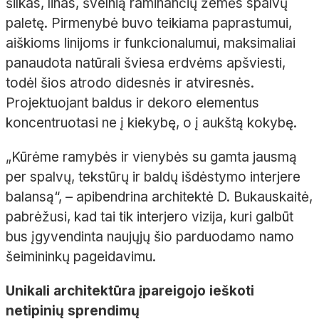
šilkas, linas, švelnią raminančių žemės spalvų
paletę. Pirmenybė buvo teikiama paprastumui,
aiškioms linijoms ir funkcionalumui, maksimaliai
panaudota natūrali šviesa erdvėms apšviesti,
todėl šios atrodo didesnės ir atviresnės.
Projektuojant baldus ir dekoro elementus
koncentruotasi ne į kiekybę, o į aukštą kokybę.
„Kūrėme ramybės ir vienybės su gamta jausmą
per spalvų, tekstūrų ir baldų išdėstymo interjere
balansą“,
– apibendrina architektė D.
Bukauskaitė
,
pabrėžusi, kad tai tik interjero vizija, kuri galbūt
bus įgyvendinta naujųjų šio parduodamo namo
šeimininkų pageidavimu.
Unikali architektūra įpareigojo ieškoti
netipinių sprendimų