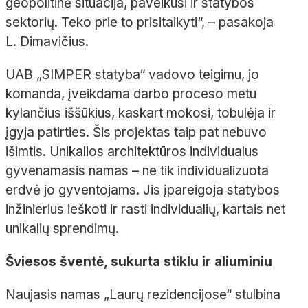
geopolitinė situacija, paveikusi ir statybos
sektorių. Teko prie to prisitaikyti“,
– pasakoja
L.
Dimavičius.
UAB „SIMPER statyba“ vadovo teigimu, jo
komanda, įveikdama darbo proceso metu
kylančius iššūkius, kaskart mokosi, tobulėja ir
įgyja patirties. Šis projektas taip pat nebuvo
išimtis. Unikalios architektūros individualus
gyvenamasis namas
– ne tik individualizuota
erdvė jo gyventojams. Jis įpareigoja statybos
inžinierius ieškoti ir rasti individualių, kartais net
unikalių sprendimų.
Šviesos šventė, sukurta stiklu ir aliuminiu
Naujasis namas „Laurų rezidencijose“ stulbina