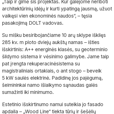
„Taip ir gimė šis projektas. Kur galėjome neriboti
architektūrinių idėjų ir kurti ypatingą jausmą, užuot
vaikęsi vien ekonominės naudos“,
– tęsia
pasakojimą DOLT vadovas.
Su mišku besiribojančiame 10 arų sklype iškilęs
285
kv.
m ploto dviejų aukštų namas
– išties
išskirtinis: A++ energinės klasės, su geoterminio
šildymo sistema ir vėsinimo galimybe. Jame taip
pat įrengta
rekuperacinė
sistema su
magistraliniais ortakiais, o ant stogo
– beveik
5
kW saulės elektrinė. Padidinę jos pajėgumą,
šeimininkai namo išlaikymo sąnaudas galės
sumažinti iki minimumo.
Estetinio išskirtinumo namui suteikia jo fasado
apdaila –
„
Wood
Line“ tiekta
tūrių ir šešėlių