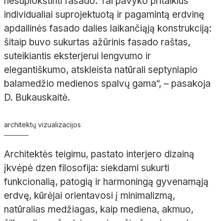
nesuplokštinti fasado. Tai pavyko pritaikius
individualiai suprojektuotą ir pagamintą erdvinę
apdailinės fasado dalies laikančiąją konstrukciją:
šitaip buvo sukurtas ažūrinis fasado raštas,
suteikiantis eksterjerui lengvumo ir
elegantiškumo, atskleista natūrali
septynlapio
balamedžio
medienos spalvų gama“,
– pasakoja
D.
Bukauskaitė
.
architektų vizualizacijos
Architektės teigimu, pastato interjero dizainą
įkvėpė
dzen
filosofija: siekdami sukurti
funkcionalią, patogią ir harmoningą gyvenamąją
erdvę, kūrėjai orientavosi į minimalizmą,
natūralias medžiagas, kaip mediena, akmuo,