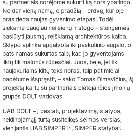
su partneriais norėjome sukurti ką nors ypatingo.
Ne dar vieną namą, o pradžią
– erdvę, kurioje
prasideda naujas gyvenimo etapas. Todėl
siekėme daugiau nei sienų ir stogo
– stengėmės
pasiūlyti jausmą, reiškiamą architektūros kalba.
Sklypo aplinka apgalvota iki paskutinio augalo, o
pats namas sukurtas taip, kad jo gyventojams
liktų tik malonūs rūpesčiai. Juos, beje, jei tik
naujakuriams kiltų toks noras, taip pat mielai
padėtume išspręsti“,
– sako Tomas Dimavičius, šį
projektą kartu su partneriais plėtojančios įmonių
grupės DOLT vadovas.
UAB DOLT – į pastatų projektavimą, statybą,
nekilnojamąjį turtą susitelkęs šeimos verslas,
vienijantis UAB SIMPER ir „SIMPER statyba“.