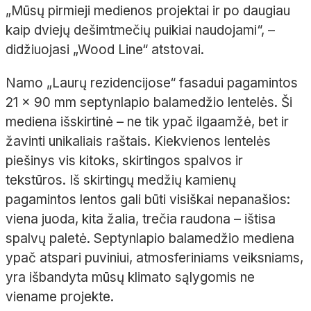
„Mūsų pirmieji medienos projektai ir po daugiau
kaip dviejų dešimtmečių puikiai naudojami“,
–
didžiuojasi „
Wood
Line“ atstovai.
Namo „Laurų rezidencijose“ fasadui pagamintos
21
x
90
mm
septynlapio
balamedžio
lentelės. Ši
mediena išskirtinė
– ne tik ypač ilgaamžė, bet ir
žavinti unikaliais raštais. Kiekvienos lentelės
piešinys vis kitoks, skirtingos spalvos ir
tekstūros. Iš skirtingų medžių kamienų
pagamintos lentos gali būti visiškai nepanašios:
viena juoda, kita žalia, trečia raudona
– ištisa
spalvų paletė.
Septynlapio
balamedžio
mediena
ypač atspari puviniui, atmosferiniams veiksniams,
yra išbandyta mūsų klimato sąlygomis ne
viename projekte.