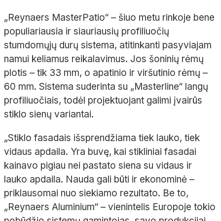
„
Reynaers
MasterPatio
“ – šiuo metu rinkoje bene
populiariausia ir siauriausių
profiliuočių
stumdomųjų durų sistema, atitinkanti pasyviajam
namui keliamus reikalavimus. Jos šoninių rėmų
plotis
– tik 33
mm, o apatinio ir viršutinio rėmų
–
60
mm. Sistema suderinta su „
Masterline
“ langų
profiliuočiais
, todėl projektuojant galimi įvairūs
stiklo sienų variantai.
„Stiklo fasadais išsprendžiama tiek lauko, tiek
vidaus apdaila. Yra buvę, kai stikliniai fasadai
kainavo pigiau nei pastato siena su vidaus ir
lauko apdaila. Nauda gali būti ir ekonominė
–
priklausomai nuo siekiamo rezultato. Be to,
„
Reynaers
Aluminium
“
– vienintelis Europoje tokio
pobūdžio sistemų gamintojas, savo produkcijai