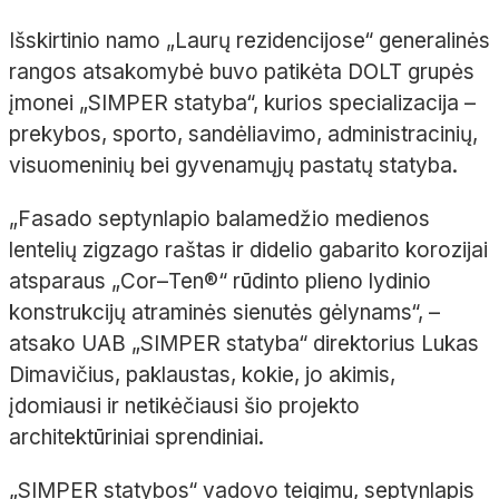
Išskirtinio namo „Laurų rezidencijose“ generalinės
rangos atsakomybė buvo patikėta DOLT grupės
įmonei „SIMPER statyba“, kurios specializacija
–
prekybos, sporto, sandėliavimo, administracinių,
visuomeninių bei gyvenamųjų pastatų statyba.
„Fasado
septynlapio
balamedžio
medienos
lentelių zigzago raštas ir didelio
gabarito korozijai
atsparaus „
Cor
–
Ten
®
“
rūdinto
plieno lydinio
konstrukcijų atraminės sienutės gėlynams“,
–
atsako UAB „SIMPER statyba“ direktorius Lu
kas
Dimavičius, paklaustas, kokie, jo akimis,
įdomiausi ir netikėčiausi šio
projekto
architektūriniai sprendiniai.
„SIMPER statybos“ vadovo teigimu,
septynlapis