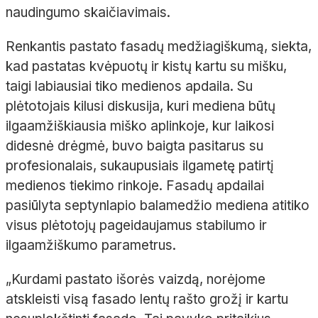
naudingumo skaičiavimais.
Renkantis pastato fasadų medžiagiškumą, siekta,
kad pastatas kvėpuotų ir kistų kartu su mišku,
taigi labiausiai tiko medienos apdaila. Su
plėtotojais kilusi diskusija, kuri mediena būtų
ilgaamžiškiausia miško aplinkoje, kur laikosi
didesnė drėgmė, buvo baigta pasitarus su
profesionalais, sukaupusiais ilgametę patirtį
medienos tiekimo rinkoje. Fasadų apdailai
pasiūlyta
septynlapio
balamedžio
mediena atitiko
visus plėtotojų pageidaujamus stabilumo ir
ilgaamžiškumo parametrus.
„Kurdami pastato išorės vaizdą, norėjome
atskleisti visą fasado lentų rašto grožį ir kartu