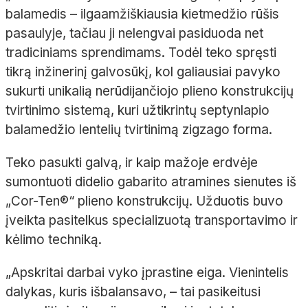
balamedis
– ilgaamžiškiausia
kietmedžio
rūšis
pasaulyje, tačiau ji nelengvai pasiduoda net
tradiciniams sprendimams. Todėl teko spręsti
tikrą inžinerinį galvosūkį, kol galiausiai pavyko
sukurti unikalią nerūdijančiojo plieno konstrukcijų
tvirtinimo sistemą, kuri užtikrintų
septynlapio
balamedžio
lentelių tvirtinimą zigzago forma.
Teko pasukti galvą, ir kaip mažoje erdvėje
sumontuoti didelio gabarito atramines sienutes iš
„
Cor
-Ten®“ plieno konstrukcijų. Užduotis buvo
įveikta pasitelkus specializuotą transportavimo ir
kėlimo techniką.
„Apskritai darbai vyko įprastine eiga. Vienintelis
dalykas, kuris išbalansavo,
– tai pasikeitusi