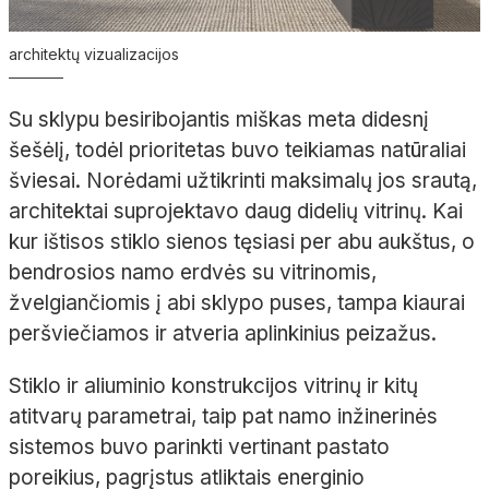
architektų vizualizacijos
Su sklypu besiribojantis miškas meta didesnį
šešėlį, todėl prioritetas buvo teikiamas natūraliai
šviesai. Norėdami užtikrinti maksimalų jos srautą,
architektai suprojektavo daug didelių vitrinų. Kai
kur ištisos stiklo sienos tęsiasi per abu aukštus, o
bendrosios namo erdvės su vitrinomis,
žvelgiančiomis į abi sklypo puses, tampa kiaurai
peršviečiamos ir atveria aplinkinius peizažus.
Stiklo ir aliuminio konstrukcijos vitrinų ir kitų
atitvarų parametrai, taip pat namo inžinerinės
sistemos buvo parinkti vertinant pastato
poreikius, pagrįstus atliktais energinio