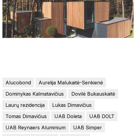
Alucobond
Aurelija Malukaitė-Senkienė
Dominykas Kalmatavičius
Dovilė Bukauskaitė
Laurų rezidencija
Lukas Dimavičius
Tomas Dimavičius
UAB Doleta
UAB DOLT
UAB Reynaers Aluminium
UAB Simper