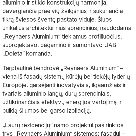
aliuminio ir stiklo konstrukcijų harmonija,
pavergiančia praeivių žvilgsnius ir sukuriančia
tikrą šviesos šventę pastato viduje. Šiuos
unikalius architektūrinius sprendinius, naudodama
„
Reynaers
Aluminium
“ tiekiamus
profiliuočius
,
suprojektavo, pagamino ir sumontavo UAB
„
Doleta
“ komanda.
Tarptautinė bendrovė „
Reynaers
Aluminium
“
–
viena iš fasadų sistemų kūrėjų bei tiekėjų lyderių
Europoje, garsėjanti inovatyviais, ilgaamžiais ir
tvariais aliuminio langų, durų sprendiniais,
užtikrinančiais efektyvų energijos vartojimą ir
puikią šilumos bei garso izoliaciją.
„Laurų rezidencijų“ namo projektui pasirinktos
trys „
Reynaers
Aluminium
“ sistemos: fasadui
–