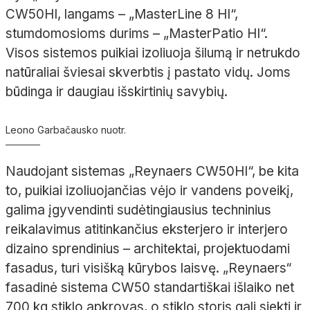
CW50HI, langams
– „
MasterLine
8
HI“,
stumdomosioms durims
– „
MasterPatio
HI“.
Visos sistemos puikiai izoliuoja šilumą ir netrukdo
natūraliai šviesai skverbtis į pastato vidų. Joms
būdinga ir daugiau išskirtinių savybių.
Leono Garbačausko nuotr.
Naudojant sistemas „
Reynaers
CW50HI“, be kita
to, puikiai izoliuojančias vėjo ir vandens poveikį,
galima įgyvendinti sudėtingiausius techninius
reikalavimus atitinkančius eksterjero ir interjero
dizaino sprendinius
– architektai, projektuodami
fasadus, turi visišką kūrybos laisvę. „
Reynaers
“
fasadinė sistema CW50 standartiškai išlaiko net
700
kg stiklo apkrovas, o stiklo storis gali siekti ir