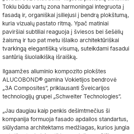
Tokiu būdu vartų zona harmoningai integruota į
fasadą ir, organiškai įsiliejusi į bendrą
plokštumą,
kuria vizualų pastato ritmą. Ypač matiniai
paviršiai subtiliai reaguoja į šviesos bei šešėlių
žaismą ir tuo pat metu išlaiko
architektūriškai
tvarkingą elegantišką visumą, suteikdami fasadui
santūrią šiuolaikišką išraišką.
Ilgaamžes aliuminio kompozito plokštes
ALUCOBOND
®
gamina Vokietijos bendrovė
„3A
Composites
“, priklausanti Šveicarijos
technologijų grupei „
Schweiter
Technologies“.
„Jau daugiau kaip penkis dešimtmečius ši
kompanija formuoja fasado apdailos standartus,
siūlydama architektams medžiagas, kurios jungia