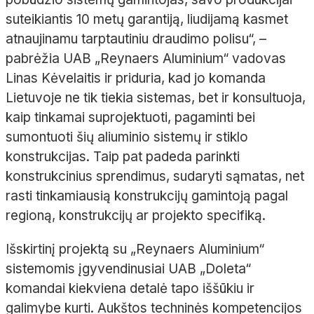
suteikiantis 10
metų garantiją, liudijamą kasmet
atnaujinamu tarptautiniu draudimo polisu“,
–
pabrėžia UAB „
Reynaers
Aluminium
“ vadovas
Linas Kėvelaitis ir priduria, kad jo komanda
Lietuvoje ne tik tiekia sistemas, bet ir konsultuoja,
kaip tinkamai suprojektuoti, pagaminti bei
sumontuoti šių aliuminio sistemų ir stiklo
konstrukcijas. Taip pat padeda parinkti
konstrukcinius sprendimus, sudaryti sąmatas, net
rasti tinkamiausią konstrukcijų gamintoją pagal
regioną, konstrukcijų ar projekto specifiką.
Išskirtinį projektą su „
Reynaers
Aluminium
“
sistemomis įgyvendinusiai UAB „
Doleta
“
komandai kiekviena detalė tapo iššūkiu ir
galimybe kurti. Aukštos techninės kompetencijos