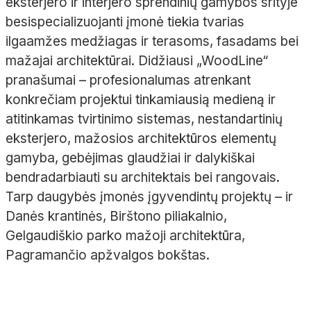
eksterjero ir interjero sprendinių gamybos srityje
besispecializuojanti įmonė tiekia tvarias
ilgaamžes medžiagas ir terasoms, fasadams bei
mažajai architektūrai. Didžiausi „
Wood
Line“
pranašumai
– profesionalumas atrenkant
konkrečiam projektui tinkamiausią medieną ir
atitinkamas tvirtinimo sistemas, nestandartinių
eksterjero, mažosios architektūros elementų
gamyba, gebėjimas glaudžiai ir dalykiškai
bendradarbiauti su architektais bei rangovais.
Tarp daugybės įmonės įgyvendintų projektų
– ir
Danės krantinės, Birštono piliakalnio,
Gelgaudiškio parko mažoji architektūra,
Pagramančio apžvalgos bokštas.